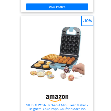
une cuisson facile NETTOYAGE FACILE : Plaques
amovibles compatibles lave-vaisselle, le nettoyage
est un jeu d'enfant RÉPARABILITÉ 15 ANS AU JUSTE
PRIX : Engagement de réparabilité 15 ans au juste
prix grâce à notre réseau de 6200 réparateurs
-10%
dans le monde, pour contribuer à la protection de
l’environnement et à la réduction des déchets
RAPIDE ET PUISSANT : 700 W pour des snacks prêts
en un temps record PLAQUES INTERCHANGEABLES
: Plaques interchangeables faciles à retirer pour
plus de polyvalence et réaliser une grande
diversité de snacks savoureux au quotidien
UTILISATION FACILE : Témoins lumineux pratiques
indiquent à quel moment UltraCompact 3-en-1 est
suffisamment chaud pour une cuisson parfaite
UTILISATION SÉCURISÉE : Le clip de verrouillage
assure une sécurité maximale et une sérénité
totale INCLUS : UltraCompact 3-en-1, plaques à
gaufres, plaques à croque-monsieur, plaques à
paninis
GILES & POSNER 3-en-1 Mini Treat Maker –
Beignets, Cake Pops, Gaufrier Machine,