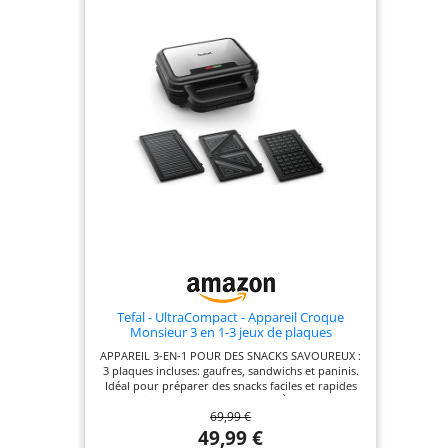
OPTIMAUX : Répartition uniforme de la chaleur
sur les plaques pour des garnitures parfaitement
fondues et grillées. Les plaques à sceller
conservent les ingrédients à l’intérieur
CONCEPTION CONVIVIALE:Cet appareil toaster &
gaufrier est doté d'un système de rangement du
câble intégré facile à utiliser, permettant de
conserver un plan de travail bien rangé. Le
rangement vertical compact permet de gagner de
la place dans la cuisine
Tefal - UltraCompact - Appareil Croque
Monsieur 3 en 1-3 jeux de plaques
APPAREIL 3-EN-1 POUR DES SNACKS SAVOUREUX :
3 plaques incluses: gaufres, sandwichs et paninis.
Idéal pour préparer des snacks faciles et rapides
au quotidien COMPACT ET FACILE À RANGER : Cet
69,99 €
appareil compact se range facilement pour ne pas
encombrer votre cuisine PLAQUES ANTIADHÉSIVES
49,99 €
: Le revêtement antiadhésif des plaques assure