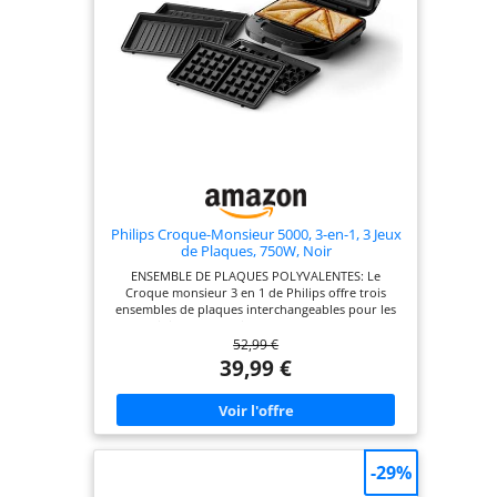
Philips Croque-Monsieur 5000, 3-en-1, 3 Jeux
de Plaques, 750W, Noir
ENSEMBLE DE PLAQUES POLYVALENTES: Le
Croque monsieur 3 en 1 de Philips offre trois
ensembles de plaques interchangeables pour les
paninis, les sandwichs et les gaufres, vous
52,99 €
permettant de savourer une large variété de plats
LE CROUSTILLANT À LA PERFECTION : Avec une
39,99 €
puissance de 750W, cet appareil à croque-
monsieur assure un chauffage rapide, grillant tout
à la perfection, pour un résultat croustillant et
doré NETTOYAGE SANS DIFFICULTÉ : Les plaques
de gril antiadhésives sont amovibles, facilitant le
nettoyage. Fini le récurage, il vous suffira de
-29%
retirer les plaques pour les nettoyer facilement
UNE CHALEUR HOMOGÈNE POUR DES RÉSULTATS