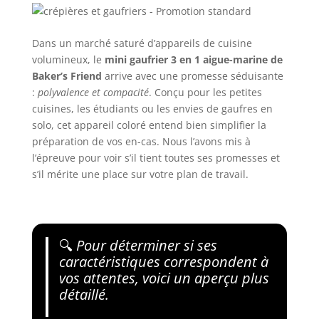
Dans un marché saturé d’appareils de cuisine
volumineux, le
mini gaufrier 3 en 1 aigue-marine de
Baker’s Friend
arrive avec une promesse séduisante
:
polyvalence et compacité
. Conçu pour les petites
cuisines, les étudiants ou les envies de gaufres en
solo, cet appareil coloré entend bien simplifier la
préparation de vos en-cas. Nous l’avons mis à
l’épreuve pour voir s’il tient toutes ses promesses et
s’il mérite une place sur votre plan de travail.
🔍
Pour déterminer si ses
caractéristiques correspondent à
vos attentes, voici un aperçu plus
détaillé.