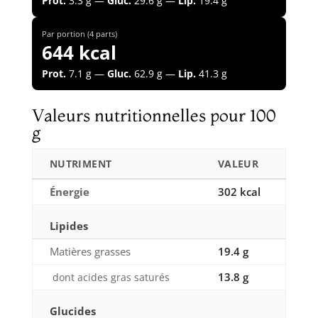
Prot.
3.3 g —
Gluc.
29.6 g —
Lip.
19.4 g
Par portion (4 parts)
644 kcal
Prot.
7.1 g —
Gluc.
62.9 g —
Lip.
41.3 g
Valeurs nutritionnelles pour 100
g
NUTRIMENT
VALEUR
Énergie
302 kcal
Lipides
Matières grasses
19.4 g
13.8 g
dont acides gras saturés
Glucides