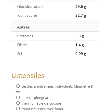
Glucides totaux
29.6 g
22.7 g
dont sucres
Autres
Protéines
3.3 g
Fibres
1.4 g
Sel
0.09 g
Ustensiles
cercles à entremets individuels (diamètre 8
cm)
mixeur plongeant
thermomètre de cuisine
robot pâtissier avec fouet