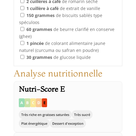
2
cuillères à café
de romarin séché
1
cuillère à café
de extrait de vanille
150
grammes
de biscuits sablés type
spéculoos
60
grammes
de beurre clarifié en conserve
(ghee)
1
pincée
de colorant alimentaire jaune
naturel (curcuma ou safran en poudre)
30
grammes
de glucose liquide
Analyse nutritionnelle
Nutri-Score E
A
B
C
D
E
Très riche en graisses saturées
Très sucré
Plat énergétique
Dessert d'exception