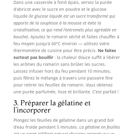
Dans une casserole à fond épais, versez la purée
d’abricot avec le sucre en poudre et le glucose
liquide
(le glucose liquide est un sucre transformé qui
apporte de la souplesse à la mousse et évite la
cristallisation, ce qui rend l’entremets plus agréable en
bouche)
. Ajoutez le romarin séché et faites chauffer à
feu moyen jusqu’à 60°C environ — utilisez votre
thermomètre de cuisine pour être précis.
Ne faites
surtout pas bouillir
: la chaleur douce suffit à libérer
les arômes du romarin sans brûler les sucres.
Laissez infuser hors du feu pendant 10 minutes,
puis filtrez le mélange à travers une passoire fine
pour retirer les feuilles de romarin. Vous obtenez
une purée parfumée, lisse et brillante. C’est parfait !
3. Préparer la gélatine et
l’incorporer
Plongez les feuilles de gélatine dans un grand bol
d’eau froide pendant 5 minutes.
La gélatine en feuilles
est un agent gélifiant naturel d’origine animale qui va