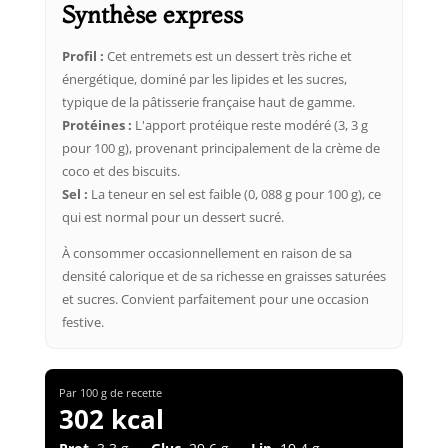
Synthèse express
Profil :
Cet entremets est un dessert très riche et
énergétique, dominé par les lipides et les sucres,
typique de la pâtisserie française haut de gamme.
Protéines :
L'apport protéique reste modéré (3, 3 g
pour 100 g), provenant principalement de la crème de
coco et des biscuits.
Sel :
La teneur en sel est faible (0, 088 g pour 100 g), ce
qui est normal pour un dessert sucré.
À consommer occasionnellement en raison de sa
densité calorique et de sa richesse en graisses saturées
et sucres. Convient parfaitement pour une occasion
festive.
Par 100 g de recette
302 kcal