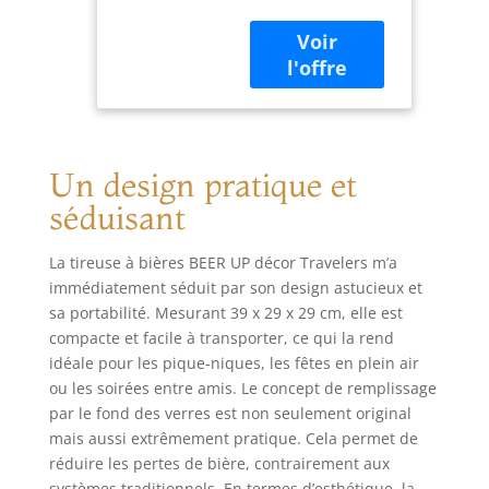
portative compacte
tireuse à bières
avec un poids
portative-pour
limité à 1,8kg hors
fûts
fût de 5L
Beertender-
Beertender et une
20h de froid
hanse. Tout cela
sans
dans un seul but,
électricité-
Un design pratique et
rendre notre
remplissage
tireuse à bière
par le fond des
séduisant
facilement
verres
transportable.
La tireuse à bières BEER UP décor Travelers m’a
Vous pourrez ainsi
immédiatement séduit par son design astucieux et
approvisionner vos
sa portabilité. Mesurant 39 x 29 x 29 cm, elle est
piques-niques,
anniversaires,
compacte et facile à transporter, ce qui la rend
apéritifs et autres
idéale pour les pique-niques, les fêtes en plein air
évènements en
ou les soirées entre amis. Le concept de remplissage
extérieur. Finissez
par le fond des verres est non seulement original
en avec les lourds
mais aussi extrêmement pratique. Cela permet de
et encombrants
réduire les pertes de bière, contrairement aux
packs de bières !
systèmes traditionnels. En termes d’esthétique, la