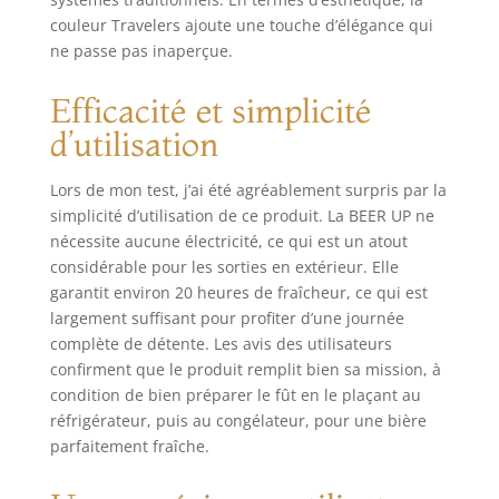
🍻 BIERE FRAICHE
couleur Travelers ajoute une touche d’élégance qui
20H : Grâce à
ne passe pas inaperçue.
tireuse à bière
BEER UP, vous
Efficacité et simplicité
oublierez le goût
de la bière tiède.
d’utilisation
Sans électricité, le
fût de 5L
Lors de mon test, j’ai été agréablement surpris par la
Beertender inséré
simplicité d’utilisation de ce produit. La BEER UP ne
bien frais gardera
nécessite aucune électricité, ce qui est un atout
sa fraîcheur
durant 20h grâce à
considérable pour les sorties en extérieur. Elle
notre contenant
garantit environ 20 heures de fraîcheur, ce qui est
isolé et ses
largement suffisant pour profiter d’une journée
accumulateurs de
complète de détente. Les avis des utilisateurs
froid. Après une
confirment que le produit remplit bien sa mission, à
journée dans votre
condition de bien préparer le fût en le plaçant au
coffre ou une
réfrigérateur, puis au congélateur, pour une bière
après midi de
parfaitement fraîche.
plage vous pourrez
déguster une bière