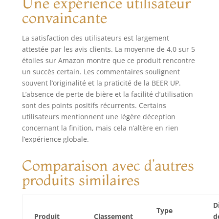
Une expérience utilisateur
pression bien
fraîche ! FACILE
convaincante
D’UTILISATION :
Notre tireuse
La satisfaction des utilisateurs est largement
transportable est
attestée par les avis clients. La moyenne de 4,0 sur 5
compatible avec
étoiles sur Amazon montre que ce produit rencontre
TOUS les fûts de 5L
un succès certain. Les commentaires soulignent
Beertender
disponibles dans
souvent l’originalité et la praticité de la BEER UP.
le commerce. Une
L’absence de perte de bière et la facilité d’utilisation
fois le fût dans la
sont des points positifs récurrents. Certains
glacière et kit-
utilisateurs mentionnent une légère déception
tireuse monté sur
concernant la finition, mais cela n’altère en rien
le fût, le
l’expérience globale.
remplissage des
verres se fait par le
Comparaison avec d’autres
bas. Les verres
sont prévus à cet
produits similaires
effet et sont
spécifiques à notre
D
tireuse. Ils sont
Type
lavables et
Produit
Classement
d