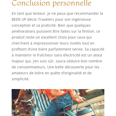
Conclusion personnelle
meilleure bière et
fraîche à tout
moment, vous
En tant que testeur, je ne peux que recommander la
économiserez des
BEER UP décor Travelers pour son ingénieuse
déchets. PACK
conception et sa praticité. Bien que quelques
COMPLET : 1
améliorations puissent être faites sur la finition, ce
Tireuse Beer Up +
produit reste un excellent choix pour ceux qui
10 verres 25cl + 1
cherchent à impressionner leurs invités tout en
kit de remplissage
profitant d’une bière parfaitement servie. Sa capacité
+ 4 accumulateurs
à maintenir la fraîcheur sans électricité est un atout
de froid + 1
majeur qui, j’en suis sûr, saura séduire bon nombre
ceinture porte
de consommateurs. Une belle découverte pour les
verres
amateurs de bière en quête d’originalité et de
simplicité.