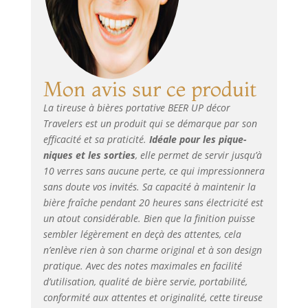
extérieur. Finissez
en avec les lourds
et encombrants
packs de bières !
🍻 BIERE FRAICHE
20H : Grâce à
Mon avis sur ce produit
tireuse à bière
La tireuse à bières portative BEER UP décor
BEER UP, vous
Travelers est un produit qui se démarque par son
oublierez le goût
de la bière tiède.
efficacité et sa praticité.
Idéale pour les pique-
Sans électricité, le
niques et les sorties
, elle permet de servir jusqu’à
fût de 5L
10 verres sans aucune perte, ce qui impressionnera
Beertender inséré
sans doute vos invités. Sa capacité à maintenir la
bien frais gardera
bière fraîche pendant 20 heures sans électricité est
sa fraîcheur
un atout considérable. Bien que la finition puisse
durant 20h grâce à
sembler légèrement en deçà des attentes, cela
notre contenant
n’enlève rien à son charme original et à son design
isolé et ses
pratique. Avec des notes maximales en facilité
accumulateurs de
d’utilisation, qualité de bière servie, portabilité,
froid. Après une
conformité aux attentes et originalité, cette tireuse
journée dans votre