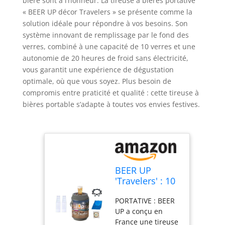
bière sont à l’honneur. La tireuse à bières portative
« BEER UP décor Travelers » se présente comme la
solution idéale pour répondre à vos besoins. Son
système innovant de remplissage par le fond des
verres, combiné à une capacité de 10 verres et une
autonomie de 20 heures de froid sans électricité,
vous garantit une expérience de dégustation
optimale, où que vous soyez. Plus besoin de
compromis entre praticité et qualité : cette tireuse à
bières portable s’adapte à toutes vos envies festives.
BEER UP
'Travelers' : 10
verres + 1
PORTATIVE : BEER
ceinture + 1 kit
UP a conçu en
de
France une tireuse
remplissage-