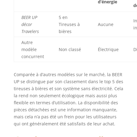
d’énergie
réutilisables sans
d
limite. ♻️ ECO
RESPONSABLE :
BEER UP
5 en
I
Chaque pack de
décor
Tireuses à
Aucune
i
bière génère des
Travelers
bières
déchets ; du
Autre
carton, de
l’aluminium et du
modèle
Non classé
Électrique
D
verre qui iront au
concurrent
mieux à la
poubelle, au pire
Comparée à d’autres modèles sur le marché, la BEER
dans la nature. Qui
n’a jamais marché
UP se distingue par son classement dans le top 5 des
sur un morceau de
tireuses à bières et son système sans électricité. Cela
verre coupant ou
la rend non seulement écologique mais aussi plus
une capsule qui
flexible en termes d’utilisation. La disponibilité des
trainait ? Un fût de
pièces détachées est une information manquante,
5L Beertender est
mais cela n’a pas été un frein pour les utilisateurs
lui 100%
qui ont généralement été satisfaits de leur achat.
recyclable. En plus
de boire une