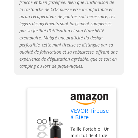
fraîche et bien gazéifiée. Bien que l’inclinaison de
son matériau
la cartouche de CO2 puisse être inconfortable et
d'étanchéité en
qu’un récupérateur de gouttes soit nécessaire, ces
acier inoxydable à
légers désagréments sont largement compensés
double couche, il
par sa facilité d’utilisation et son étanchéité
peut garder la
exemplaire. Malgré une praticité du design
bière froide
perfectible, cette mini tireuse se distingue par sa
jusqu'à 4 heures à
une température
qualité de fabrication et sa robustesse, offrant une
ambiante de 27 °C
expérience de dégustation agréable, que ce soit en
et fournir une
camping ou lors de pique-niques.
isolation à long
terme. Réglage de
la Pression : Vous
pouvez ajuster la
pression en
tournant le bouton
de réglage en
VEVOR Tireuse
fonction du type
à Bière
de bière, ce qui
Portable 4 L
Taille Portable : Un
garantit une
Mini Growler
mini-fût de 4 L de
carbonatation
Pression