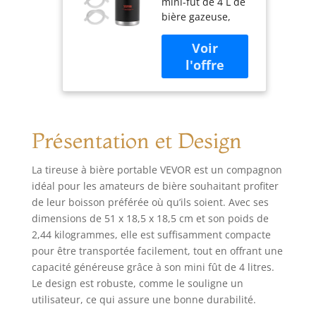
mini-fût de 4 L de
Pression
bière gazeuse,
Réglable 0~30
avec des
PSI Mini Fût à
dimensions de
Pression
210,8 x 210,8 x
Isotherme en
398,8 mm, est doté
Inox pour
d'une poignée
Garder la
portable intégrée.
Fraîcheur et la
Il convient pour les
Carbonatation
Présentation et Design
rassemblements à
de la Bière
domicile ou le
Pression
camping en plein
Camping
La tireuse à bière portable VEVOR est un compagnon
air. Scellage sous
Pique-Nique
idéal pour les amateurs de bière souhaitant profiter
Vide : Le mini
de leur boisson préférée où qu’ils soient. Avec ses
système de
dimensions de 51 x 18,5 x 18,5 cm et son poids de
distribution
2,44 kilogrammes, elle est suffisamment compacte
maintient une
pour être transportée facilement, tout en offrant une
pression sous vide
capacité généreuse grâce à son mini fût de 4 litres.
à l'intérieur du fût,
ce qui permet de
Le design est robuste, comme le souligne un
conserver la
utilisateur, ce qui assure une bonne durabilité.
fraîcheur de la