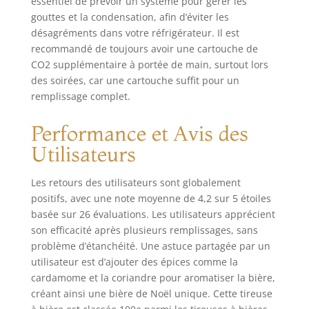
essentiel de prévoir un système pour gérer les
isolation à long
gouttes et la condensation, afin d’éviter les
terme. Réglage de
désagréments dans votre réfrigérateur. Il est
la Pression : Vous
recommandé de toujours avoir une cartouche de
pouvez ajuster la
pression en
CO2 supplémentaire à portée de main, surtout lors
tournant le bouton
des soirées, car une cartouche suffit pour un
de réglage en
remplissage complet.
fonction du type
de bière, ce qui
Performance et Avis des
garantit une
Utilisateurs
carbonatation
parfaite. Vous
pouvez utiliser 16
Les retours des utilisateurs sont globalement
g 3/8-24UNF pour
positifs, avec une note moyenne de 4,2 sur 5 étoiles
injecter du CO2
basée sur 26 évaluations. Les utilisateurs apprécient
dans le fût.
son efficacité après plusieurs remplissages, sans
Apparence Exquise
problème d’étanchéité. Une astuce partagée par un
: Chaque tireuse à
utilisateur est d’ajouter des épices comme la
bière pression a
cardamome et la coriandre pour aromatiser la bière,
un design
créant ainsi une bière de Noël unique. Cette tireuse
extérieur exquis,