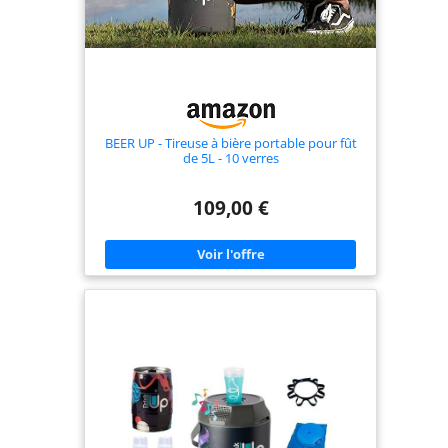
bière pendant 1 à
3 mois. N'oubliez
pas de purger l'air
à l'intérieur avant
utilisation.
Réfrigération &
Isolation : La mini-
BEER UP - Tireuse à bière portable pour fût
tireuse à bière
de 5L - 10 verres
peut être stockée
dans le
109,00 €
réfrigérateur. Avec
son matériau
d'étanchéité en
acier inoxydable à
double couche, il
peut garder la
bière froide
jusqu'à 4 heures à
une température
ambiante de 27 °C
et fournir une
isolation à long