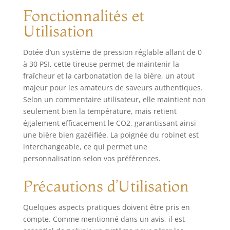
bière pendant 1 à
Fonctionnalités et
3 mois. N'oubliez
Utilisation
pas de purger l'air
à l'intérieur avant
utilisation.
Dotée d’un système de pression réglable allant de 0
Réfrigération &
à 30 PSI, cette tireuse permet de maintenir la
Isolation : La mini-
fraîcheur et la carbonatation de la bière, un atout
tireuse à bière
majeur pour les amateurs de saveurs authentiques.
peut être stockée
Selon un commentaire utilisateur, elle maintient non
dans le
seulement bien la température, mais retient
réfrigérateur. Avec
également efficacement le CO2, garantissant ainsi
son matériau
une bière bien gazéifiée. La poignée du robinet est
d'étanchéité en
interchangeable, ce qui permet une
acier inoxydable à
personnalisation selon vos préférences.
double couche, il
peut garder la
bière froide
Précautions d’Utilisation
jusqu'à 4 heures à
une température
Quelques aspects pratiques doivent être pris en
ambiante de 27 °C
compte. Comme mentionné dans un avis, il est
et fournir une