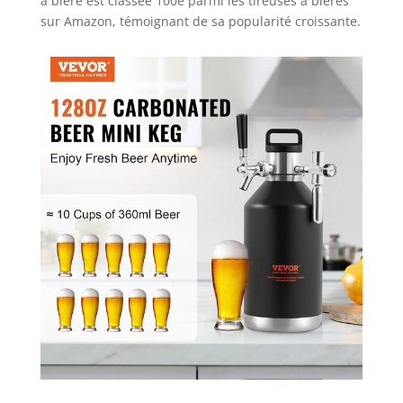
à bière est classée 100e parmi les tireuses à bières
apportant une
petite surprise à
sur Amazon, témoignant de sa popularité croissante.
toute personne
appréciant une vie
de bon goût, que
ce soit pour un
usage personnel
ou comme cadeau
pour les amis et la
famille.