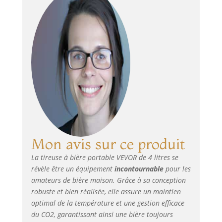
camping en plein
Camping
air. Scellage sous
Pique-Nique
Vide : Le mini
système de
distribution
maintient une
pression sous vide
à l'intérieur du fût,
ce qui permet de
conserver la
fraîcheur de la
bière pendant 1 à
3 mois. N'oubliez
pas de purger l'air
Mon avis sur ce produit
à l'intérieur avant
La tireuse à bière portable VEVOR de 4 litres se
utilisation.
révèle être un équipement
incontournable
pour les
Réfrigération &
Isolation : La mini-
amateurs de bière maison. Grâce à sa conception
tireuse à bière
robuste et bien réalisée, elle assure un maintien
peut être stockée
optimal de la température et une gestion efficace
dans le
du CO2, garantissant ainsi une bière toujours
réfrigérateur. Avec