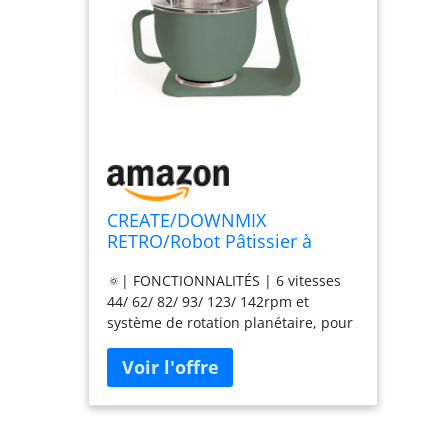
CREATE/DOWNMIX
RETRO/Robot Pâtissier à
rotation planetaire Vert sauge
🔅| FONCTIONNALITÉS | 6 vitesses
/ 6 vitesses, mélangeur à
44/ 62/ 82/ 93/ 123/ 142rpm et
pâtisserie, rotation
système de rotation planétaire, pour
planétaire, programmes
pétrir, fouetter ou fouetter afin que
automatiques, fouetter,
tout soit parfait, avec une densité et
mélanger, émulsionner,
une texture optimales. 🔗|
1200W
MATÉRIAUX PREMIUM | Bol avec
poignée en acier inoxydable de