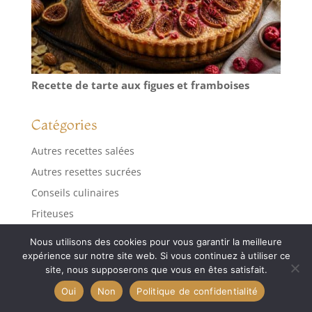
Recette de tarte aux figues et framboises
Catégories
Autres recettes salées
Autres resettes sucrées
Conseils culinaires
Friteuses
Friteuses sans huile
Nous utilisons des cookies pour vous garantir la meilleure
Gaufriers
expérience sur notre site web. Si vous continuez à utiliser ce
site, nous supposerons que vous en êtes satisfait.
Gaufriers et friteuses
Oui
Non
Politique de confidentialité
Spécialités de bières