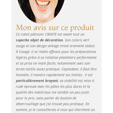
comprend un mécanisme qui le
transforme en : une machine à
fabriquer des pâtes fraîches, une
saucisseuse pour tout faire, des
Mon avis sur ce produit
saucisses à la viande hachée, et une
râpe à salade, en acquérant l'un ou
Ce robot pâtissier CREATE est avant tout un
l'autre de ces accessoires.
superbe objet de décoration
. Son coloris vert
sauge et son design vintage m’ont vraiment séduit.
À l’usage, il se révèle efficace pour les préparations
légères grâce à sa rotation planétaire performante
et sa prise en main facile, notamment avec son
écran tactile assez pratique. Cependant, il faut être
honnête, il montre rapidement ses limites : il est
particulièrement bruyant
, sa stabilité est mise à
rude épreuve avec les pâtes les plus dures et la
qualité des matériaux me semble un peu juste
pour le prix, sans parler du bouton de
déverrouillage que j’ai trouvé peu pratique. En
somme, je le conseillerais à ceux qui cherchent un