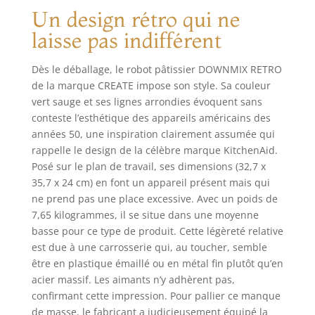
qualité alimentaire. ⬛| LARGE
Un design rétro qui ne
CAPACITÉ | Compact et de grande
capacité. Sa capacité totale est de 5L
laisse pas indifférent
et peut pétrir jusqu'à 1kg de farine.
⚪| 3 ACCESSOIRES | Dispose de 3
Dès le déballage, le robot pâtissier DOWNMIX RETRO
types d'accessoires : un crochet de
de la marque CREATE impose son style. Sa couleur
pétrissage, une tige d'émulsion et de
vert sauge et ses lignes arrondies évoquent sans
fouettage, et la palette de pétrissage.
conteste l’esthétique des appareils américains des
Tous sont facilement
interchangeables en fonction de vos
années 50, une inspiration clairement assumée qui
besoins. ➕ | NOUVEAUX
rappelle le design de la célèbre marque KitchenAid.
ACCESSOIRES | Ce robot pétrisseur
Posé sur le plan de travail, ses dimensions (32,7 x
comprend un mécanisme qui le
35,7 x 24 cm) en font un appareil présent mais qui
transforme en : une machine à
ne prend pas une place excessive. Avec un poids de
fabriquer des pâtes fraîches, une
7,65 kilogrammes, il se situe dans une moyenne
saucisseuse pour tout faire, des
basse pour ce type de produit. Cette légèreté relative
saucisses à la viande hachée, et une
est due à une carrosserie qui, au toucher, semble
râpe à salade, en acquérant l'un ou
être en plastique émaillé ou en métal fin plutôt qu’en
l'autre de ces accessoires.
acier massif. Les aimants n’y adhèrent pas,
confirmant cette impression. Pour pallier ce manque
de masse, le fabricant a judicieusement équipé la