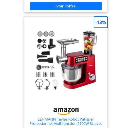
BESOINS EN PÂTISSERIE : 3 outils essentiels - un
fouet pour les œufs, un batteur pour les gâteaux
et un crochet pétrinpour les brioches et les pâtes
brisées. FACILE À RANGER : Sa taille compacte
facilite le rangement - idéal pour toute cuisine, du
-13%
comptoir au placard. RÉPARABLE PENDANT 15 ANS
À UN PRIX RAISONNABLE : Nous vous
recommandons de faire réparer votre produit
dans notre réseau de 6 200 centres de réparation
dans le monde entier pour qu'il dure plus
longtemps.
LEHMANN Teyles Robot Pâtissier
Professionnel Multifonction 2100W 8L avec
Balance Intégrée et Bol Chauffant, Pétrin à