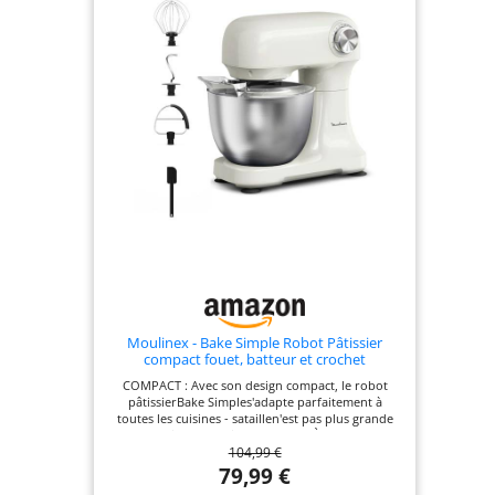
Tous sont facilement
interchangeables en fonction de vos
besoins. ➕ | NOUVEAUX
ACCESSOIRES | Ce robot pétrisseur
comprend un mécanisme qui le
transforme en : une machine à
fabriquer des pâtes fraîches, une
saucisseuse pour tout faire, des
saucisses à la viande hachée, et une
râpe à salade, en acquérant l'un ou
l'autre de ces accessoires.
Moulinex - Bake Simple Robot Pâtissier
compact fouet, batteur et crochet
COMPACT : Avec son design compact, le robot
pâtissierBake Simples'adapte parfaitement à
toutes les cuisines - sataillen'est pas plus grande
qu'une feuille de papier A4. FACILE À UTILISER : Un
104,99 €
seul bouton facile à utiliser pour 12 vitesses et une
fonction pulsepour répondre à tous vos besoins
79,99 €
en matière de pâtisserie. S'ADAPTE ATOUS VOS