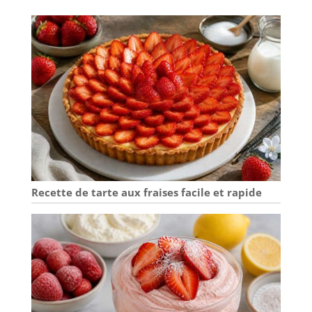
homogènes et maîtrisés à chaque utilisation.
ROBOT MULTIFONCTION – GAIN DE TEMPS AU
QUOTIDIEN Un seul robot pour toutes vos
préparations : desserts, pâtes, crèmes. Gagnez du
temps en cuisine avec un appareil pratique,
efficace et élégant. Disponible en 5 couleurs
modernes pour s’adapter à votre intérieur.
Recette de tarte aux fraises facile et rapide