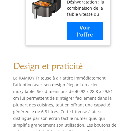
Déshydratation : la
fonctions 10 en
combinaison de la
1, friture à air,
faible vitesse du
rôtir, cuire,
ventilateur et de la
griller,
basse température
déshydrater,
vous permet de
friteuse à air
créer des
numérique à
collations plates et
écran tactile,
maison et des
panier
aliments
antiadhésif et
Design et praticité
déshydratés
passe au lave-
semblables à des
vaisselle,
chips pour vous
La RAMJOY Friteuse à air attire immédiatement
amuser grâce à la
l’attention avec son design élégant en acier
déshydratation.
inoxydable. Ses dimensions de 40,92 x 28,8 x 29,51
cm lui permettent de s’intégrer facilement dans la
plupart des cuisines, tout en offrant une capacité
généreuse de 6,8 litres. Cette friteuse à air se
distingue par son écran tactile numérique, qui
simplifie grandement son utilisation. Les boutons de