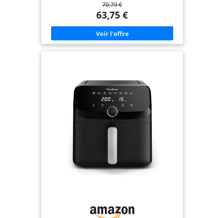
70,79 €
savoureuse. CUISSON 13 EN 1 : Air fry, cuire au
four, griller, rôtir, et plus encore. Réglez la durée
63,75 €
et la température manuellement ou utilisez les
préréglages du Air fryer pour réchauffer,
décongeler et maintenir au chaud sans effort.
COMMANDE PAR ÉCRAN TACTILE AVEC 9
PRÉRÉGLAGES : frites surgelées, frites fraîches,
poulet, viande, poisson, petit-déjeuner, légumes,
gâteaux, maintien au chaud. NETTOYAGE FACILE :
Surfaces antiadhésives. Lavable au lave-vaisselle
pour un entretien sans souci, pas besoin de
frotter ou de tremper ENCORE PLUS D'IDÉES :
Laissez-vous inspirer par les nombreuses recettes
Philips HomeID élaborées par nos chefs experts et
des millions d'utilisateurs.