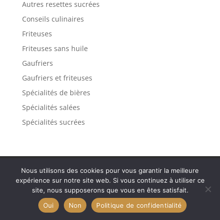
Autres resettes sucrées
Conseils culinaires
Friteuses
Friteuses sans huile
Gaufriers
Gaufriers et friteuses
Spécialités de bières
Spécialités salées
Spécialités sucrées
Contact
Mentions légales
Plan de site
Nous utilisons des cookies pour vous garantir la meilleure
Politique de confidentialité
expérience sur notre site web. Si vous continuez à utiliser ce
site, nous supposerons que vous en êtes satisfait.
Oui
Non
Politique de confidentialité
Tous droits réservés -
Mentions légales
-
Plan de site