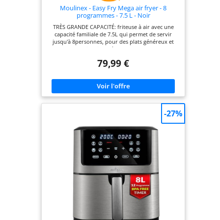
Moulinex - Easy Fry Mega air fryer - 8
programmes - 7.5 L - Noir
TRÈS GRANDE CAPACITÉ: friteuse à air avec une
capacité familiale de 7.5L qui permet de servir
jusqu'à 8personnes, pour des plats généreux et
savoureux qui plairont à tout le monde FORMAT
COMPACT: la friteuse sans huile offre à la fois une
79,99 €
très grande capacité et un format compact
CUISSON PRÉCISE: 8programmes prédéfinis et
1programme manuel, permettant un réglage
précis du temps et de la température (de 80°C à
200°C, jusqu'à 60minutes) grâce au bouton rotatif
GAIN DE TEMPS ET D'ÉNERGIE: consomme jusqu'à
70% moins d'énergie et cuit jusqu'à 37% plus vite
-27%
(tests effectués en 2024 avec des frites surgelées)
RÉPARABILITÉ 15ANS AU JUSTE PRIX: engagement
de réparabilité 15ans au juste prix grâce à notre
réseau de 6200réparateurs dans le monde, pour
contribuer à la protection de l’environnement et à
la réduction des déchets PLATS ÉQUILIBRÉS: pizza
croustillante ou saumon parfaitement grillé,
préparez une multitude de plats savoureux et
équilibrés qui plairont à tout le monde
NETTOYAGE FACILE: le panier de cuisson
antiadhésif et compatible lave-vaisselle pour un
nettoyage sans effort APPLICATION MYMOULINEX:
avec l'application MyMoulinex, découvrez des
idées de recettes en fonction de vos goûts, du
temps ou des ingrédients que vous avez, créez