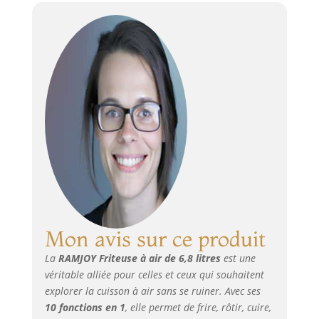
déshydratés
passe au lave-
semblables à des
vaisselle,
chips pour vous
amuser grâce à la
déshydratation.
Mon avis sur ce produit
La
RAMJOY Friteuse à air de 6,8 litres
est une
véritable alliée pour celles et ceux qui souhaitent
explorer la cuisson à air sans se ruiner. Avec ses
10 fonctions en 1
, elle permet de frire, rôtir, cuire,