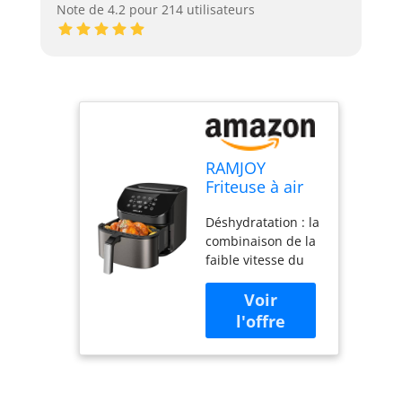
Note de 4.2 pour 214 utilisateurs
RAMJOY
Friteuse à air
de 6,8 litres,
Déshydratation : la
fonctions 10 en
combinaison de la
1, friture à air,
faible vitesse du
rôtir, cuire,
ventilateur et de la
griller,
basse température
déshydrater,
vous permet de
friteuse à air
créer des
numérique à
collations plates et
écran tactile,
maison et des
panier
aliments
antiadhésif et