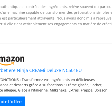
r authentique et contrôle des ingrédients, relève souvent du parcou
e d’une machine capable de transformer des préparations simples 
 est particulièrement attrayante. Nous avons donc mis à l’épreuve
si elle tient véritablement ses engagements en matière de créati
rbetiere Ninja CREAMi Deluxe NC501EU
FONCTIONS : Transformez vos ingrédients en délicieuses
ssons et desserts grâce à 10 fonctions : Crème glacée, Sorbet,
ce allégée, Glace à l'italienne, Milkshake, Extras, Frappé, Boisson
cée, Granité et Yaourt glacé CAPACITÉ FAMILIALE : CREAMi Deluxe
prend 3 pots Deluxe de 709 ml, pour que vous puissiez déguster
ore plus de délicieuses friandises glacées avec vos amis et votre
ille CRÉER 2 SAVEURS EN 1: Utilisez les paramètres de traitement