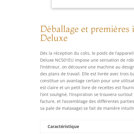
"ha
gla
van
des
Déballage et premières
pré
Deluxe
des
INC
pal
Dès la réception du colis, le poids de l’appare
709
Deluxe NC501EU impose une sensation de robust
et 
l’intérieur, on découvre une machine au design
30,
des plans de travail. Elle est livrée avec trois
constitue un avantage certain pour une utilisat
est claire et un petit livre de recettes est fo
l’ont souligné, l’inspiration se trouvera surt
facture, et l’assemblage des différentes parties
sa pale de malaxage) se fait de manière intuiti
Caractéristique