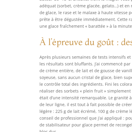
adéquat (sorbet, crème glacée, gelato…) et en
de glace, le rase et le malaxe à haute vitess
prête à être dégustée immédiatement. Cette rap
une glace fraîchement « barattée » à la minute
À l’épreuve du goût : des
Après plusieurs semaines de tests intensifs et
les résultats sont bluffants. J’ai commencé par 
de crème entière, de lait et de gousse de vani
soyeuse, sans aucun cristal de glace, bien supé
le contrôle total des ingrédients. Fini les coloran
réaliser des sorbets « plein fruit » simplement 
était d’une intensité remarquable. Le granité 
de leur ligne, il est tout à fait possible de cré
légère : 225 g de lait écrémé, 100 g de crème lé
conseil de professionnel que j’ai appliqué : po
de stabilisateur pour glace permet de recongel
bloc dur.