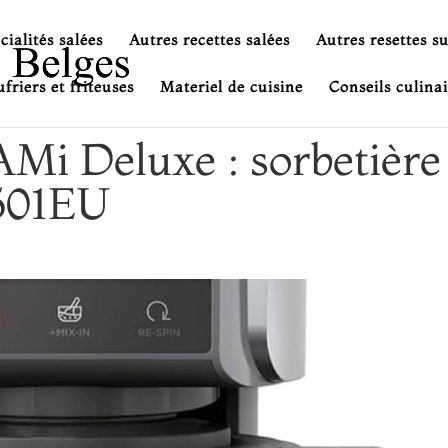
cialités salées
Autres recettes salées
Autres resettes s
friers et friteuses
Materiel de cuisine
Conseils culinai
Mi Deluxe : sorbetière
501EU