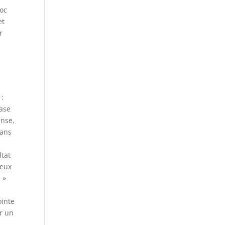
loc
et
r
 :
base
ense,
dans
ltat
ieux
 »
ointe
ir un