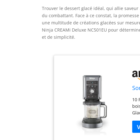
Trouver le dessert glacé idéal, qui allie saveu
du combattant. Face à ce constat, la promess
une multitude de créations glacées sur mesure
Ninja CREAMi Deluxe NC501EU pour déterminer 
et de simplicité.
So
10 
boi
Gla
gla
com
enc
fam