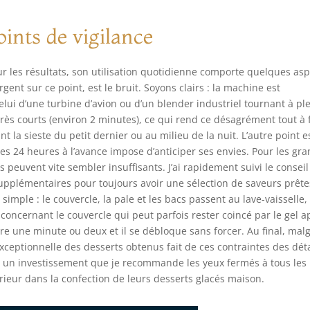
ints de vigilance
sur les résultats, son utilisation quotidienne comporte quelques as
rgent sur ce point, est le bruit. Soyons clairs : la machine est
ui d’une turbine d’avion ou d’un blender industriel tournant à pl
s courts (environ 2 minutes), ce qui rend ce désagrément tout à f
nt la sieste du petit dernier ou au milieu de la nuit. L’autre point e
ses 24 heures à l’avance impose d’anticiper ses envies. Pour les gr
 peuvent vite sembler insuffisants. J’ai rapidement suivi le conseil
 supplémentaires pour toujours avoir une sélection de saveurs prête
 simple : le couvercle, la pale et les bacs passent au lave-vaisselle,
e concernant le couvercle qui peut parfois rester coincé par le gel a
tendre une minute ou deux et il se débloque sans forcer. Au final, mal
é exceptionnelle des desserts obtenus fait de ces contraintes des dét
’est un investissement que je recommande les yeux fermés à tous les
eur dans la confection de leurs desserts glacés maison.