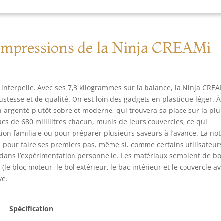
ut" et "bas" pour créer deux combinaisons de saveurs de crème
cée différentes dans un seul pot Deluxe, comme la cerise et la
ille CRÉEZ DES DESSERTS ET DES BOISSONS SUR MESURE : Créez
 glaces et des boissons à votre façon. Recréez les desserts
 impressions de la Ninja CREAMi
férés des cafés ou glaciers, expérimentez les saveurs ou créez
 desserts cétogènes, à faible teneur en sucre ou végétaliens
LUT : Socle avec moteur à double entraînement (prise EU),
ette mélangeuse Deluxe Creamerizer, 3 pots Deluxe CREAMi de
il interpelle. Avec ses 7,3 kilogrammes sur la balance, la Ninja CRE
 ml avec couvercles de rangement, bol extérieur avec couvercle
esse et de qualité. On est loin des gadgets en plastique léger. À
guide d'inspiration de recettes. Couleur : Argent DIMENSIONS : L :
 argenté plutôt sobre et moderne, qui trouvera sa place sur la plu
5 cm x H : 42,39 cm x L : 21,38 cm. Poids : 6,54 kg
 bacs de 680 millilitres chacun, munis de leurs couvercles, ce qui
ion familiale ou pour préparer plusieurs saveurs à l’avance. La not
urni pour faire ses premiers pas, même si, comme certains utilisateur
out dans l’expérimentation personnelle. Les matériaux semblent de b
 (le bloc moteur, le bol extérieur, le bac intérieur et le couvercle a
ve.
Spécification