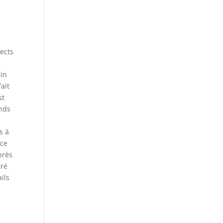
pects
ein
ait
st
ands
s à
 ce
près
gré
ails