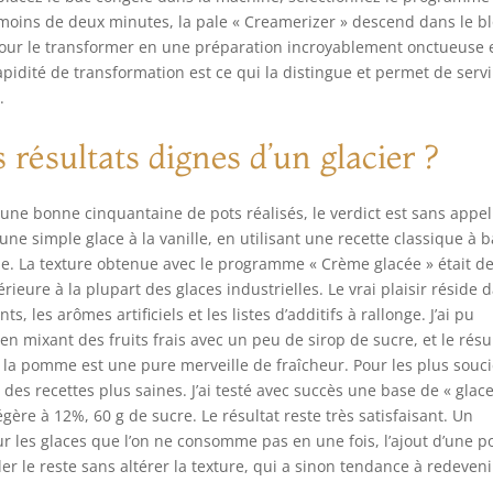
 moins de deux minutes, la pale « Creamerizer » descend dans le b
e pour le transformer en une préparation incroyablement onctueuse 
idité de transformation est ce qui la distingue et permet de servi
.
 résultats dignes d’un glacier ?
 une bonne cinquantaine de pots réalisés, le verdict est sans appel
une simple glace à la vanille, en utilisant une recette classique à 
lle. La texture obtenue avec le programme « Crème glacée » était d
rieure à la plupart des glaces industrielles. Le vrai plaisir réside 
ts, les arômes artificiels et les listes d’additifs à rallonge. J’ai pu
en mixant des fruits frais avec un peu de sirop de sucre, et le résu
à la pomme est une pure merveille de fraîcheur. Pour les plus souc
er des recettes plus saines. J’ai testé avec succès une base de « glace
gère à 12%, 60 g de sucre. Le résultat reste très satisfaisant. Un
ur les glaces que l’on ne consomme pas en une fois, l’ajout d’une p
er le reste sans altérer la texture, qui a sinon tendance à redeven