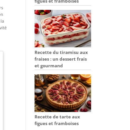
figues et framboises
rs
en
 la
vité
Recette du tiramisu aux
fraises : un dessert frais
et gourmand
Recette de tarte aux
figues et framboises