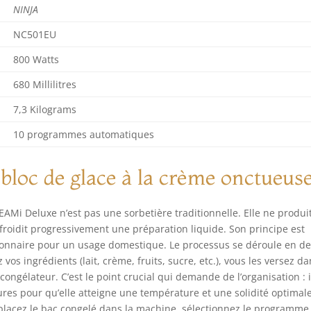
NINJA
NC501EU
800 Watts
680 Millilitres
7,3 Kilograms
10 programmes automatiques
bloc de glace à la crème onctueus
EAMi Deluxe n’est pas une sorbetière traditionnelle. Elle ne produi
froidit progressivement une préparation liquide. Son principe est
tionnaire pour un usage domestique. Le processus se déroule en d
os ingrédients (lait, crème, fruits, sucre, etc.), vous les versez d
congélateur. C’est le point crucial qui demande de l’organisation : i
res pour qu’elle atteigne une température et une solidité optimale
s placez le bac congelé dans la machine, sélectionnez le programme