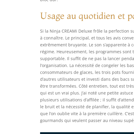
Usage au quotidien et po
Si la Ninja CREAMi Deluxe frôle la perfection 
à connaître. Le principal, et tous les avis conve
extrêmement bruyante. Le son s’apparente à cel
régime. Heureusement, les programmes sont trè
supportable. Il suffit de ne pas la lancer penda
l’organisation. La nécessité de congeler les ba
consommateurs de glaces, les trois pots fournis
d’autres utilisateurs et investi dans des bacs
être transformées. Côté entretien, tout est très
qui est un vrai plus. J’ai noté une petite astuc
plusieurs utilisations d’affilée ; il suffit d’at
le bruit et la nécessité de planifier, la qualit
que l’on oublie vite à la première cuillère. C
gourmands qui veulent passer au niveau supéri