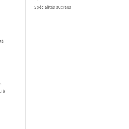
Spécialités sucrées
ité
é.
u à