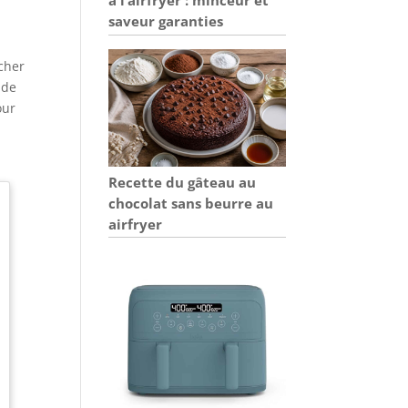
saveur garanties
scher
 de
our
Recette du gâteau au
chocolat sans beurre au
airfryer