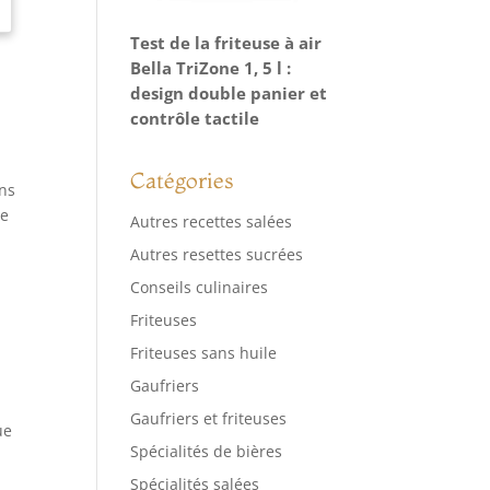
Test de la friteuse à air
Bella TriZone 1, 5 l :
design double panier et
contrôle tactile
Catégories
ans
le
Autres recettes salées
Autres resettes sucrées
Conseils culinaires
Friteuses
Friteuses sans huile
Gaufriers
à
Gaufriers et friteuses
ue
Spécialités de bières
i
Spécialités salées