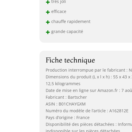
+
très joli
+
efficace
+
chauffe rapidement
+
grande capacité
Fiche technique
Production interrompue par le fabricant : 
Dimensions du produit (L x l x h) : 55 x 43 x
12,5 kilogrammes
Date de mise en ligne sur Amazon.fr : 7 ao
Fabricant : Bartscher
ASIN : B01CHAYGXM
Numéro du modèle de l’article : A162812E
Pays d’origine : France
Disponibilité des pièces détachées : Inform
indisponible sur les pièces détachées