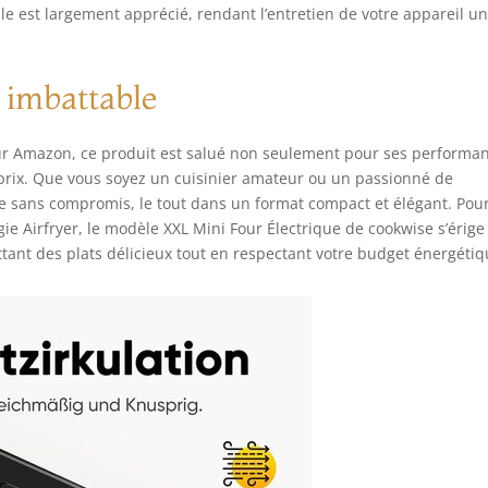
le est largement apprécié, rendant l’entretien de votre appareil u
erts du service clientèle répondront à votre message dans les 12
res. Nous ferons de notre mieux pour résoudre vos problèmes
n que vous puissiez acheter et expérimenter en toute confiance.
 imbattable
sur Amazon, ce produit est salué non seulement pour ses performa
-prix. Que vous soyez un cuisinier amateur ou un passionné de
ce sans compromis, le tout dans un format compact et élégant. Pou
ie Airfryer, le modèle XXL Mini Four Électrique de cookwise s’érige
nt des plats délicieux tout en respectant votre budget énergétiq