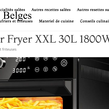
cialités salées
Autres recettes salées
Autres resettes s
friers et friteuses
Materiel de cuisine
Conseils culinai
 Air Fryer XXL 30L 1800
t friteuses