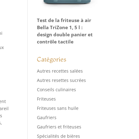
Test de la friteuse à air
Bella TriZone 1, 5 l :
ni
design double panier et
e
contrôle tactile
ux
Catégories
Autres recettes salées
Autres resettes sucrées
Conseils culinaires
Friteuses
ent
Friteuses sans huile
areil
es
Gaufriers
s,
Gaufriers et friteuses
Spécialités de bières