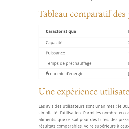
pou
Tableau comparatif des
cui
une
les
cha
Caractéristique
Par
pla
Capacité
amo
Puissance
fou
pan
Temps de préchauffage
pré
TEM
Économie d’énergie
et 
soi
Une expérience utilisat
pal
pré
et 
Les avis des utilisateurs sont unanimes : le 30
ou 
simplicité d’utilisation. Parmi les nombreux 
éle
aliments, que ce soit pour des frites, des pizz
👍 
résultats comparables, voire supérieurs à ceu
cli