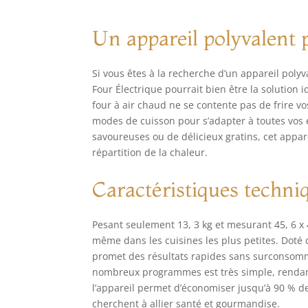
cir
de 
Un appareil polyvalent 
inf
d'h
cha
Si vous êtes à la recherche d’un appareil polyva
de 
Four Électrique pourrait bien être la solution
gra
four à air chaud ne se contente pas de frire 
ÉCR
con
modes de cuisson pour s’adapter à toutes vos e
hui
savoureuses ou de délicieux gratins, cet appar
hau
répartition de la chaleur.
com
de 
Caractéristiques techniq
ain
en 
uti
Pesant seulement 13, 3 kg et mesurant 45, 6 x 
DUA
même dans les cuisines les plus petites. Doté 
cap
promet des résultats rapides sans surconsommer
Sau
nombreux programmes est très simple, rendant
Mai
l’appareil permet d’économiser jusqu’à 90 % d
éga
cherchent à allier santé et gourmandise.
sim