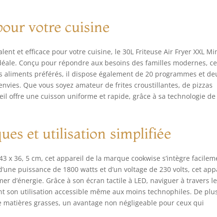
culation d'air chaud à 360°. Grâce à la technologie de ventilateur
convection avec des canaux de chauffage supérieurs et
pour votre cuisine
érieurs, elle accélère la circulation de l'air, empêche la perte
umidité et évite le risque de brûler les aliments dû à un
uffage inégal. Ce mini four électrique, également appelé airfryer,
lent et efficace pour votre cuisine, le 30L Friteuse Air Fryer XXL Mi
30L permet d'économiser jusqu'à 50 % de temps et 90 % de
 idéale. Conçu pour répondre aux besoins des familles modernes, c
isse par rapport aux méthodes de friture traditionnelles. 🍟
vos aliments préférés, il dispose également de 20 programmes et de
AN A DEL + FENÊTRE VISIBLE EN VERRE ULTRA HAUTE：Un léger
tact sur le panneau de commande à DEL de cette friteuse sans
nvies. Que vous soyez amateur de frites croustillantes, de pizzas
le suffit. Elle possède une magnifique fenêtre à double vitrage
eil offre une cuisson uniforme et rapide, grâce à sa technologie de
te définition avec éclairage intérieur. Cette caractéristique,
mune aux meilleurs mini four électrique et airfryer, vous permet
surveiller l'état de cuisson sans avoir à ouvrir la porte, réduisant
ues et utilisation simplifiée
si considérablement la perte de chaleur. De plus, son revêtement
acier inoxydable de haute qualité réduit les odeurs et offre une
lisation plus sûre. 🫕 12 MODES PRÉRÉGLÉS ET TECHNOLOGIE DE
43 x 36, 5 cm, cet appareil de la marque cookwise s’intègre facilem
L COOKING : Notre friteuse air fryer, véritable air fryer grande
d’une puissance de 1800 watts et d’un voltage de 230 volts, cet app
acité, est dotée de 12 fonctions. Parmi elles, on retrouve Air Fry,
 d’énergie. Grâce à son écran tactile à LED, naviguer à travers l
té, Roast Chicken, Grill, Toast, Déshydrater, Pizza, Décongélation,
 son utilisation accessible même aux moins technophiles. De plu
ntien au chaud, Réchauffage, Dual Cooking et Preheat. Vous avez
e matières grasses, un avantage non négligeable pour ceux qui
lement la possibilité de sélectionner deux modes de cuisson
ultanément. Par exemple, vous pouvez d'abord rôtir les ailes de