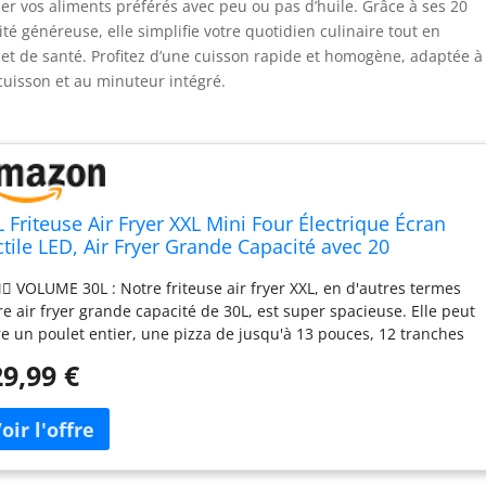
iller vos aliments préférés avec peu ou pas d’huile. Grâce à ses 20
é généreuse, elle simplifie votre quotidien culinaire tout en
 et de santé. Profitez d’une cuisson rapide et homogène, adaptée à
uisson et au minuteur intégré.
L Friteuse Air Fryer XXL Mini Four Électrique Écran
ctile LED, Air Fryer Grande Capacité avec 20
ogrammes et Deux Modes de Cuisson, 1800W
❤️‍💋‍👨 VOLUME 30L : Notre friteuse air fryer XXL, en d'autres termes
rfryer Chaud Oven Sans Huile, 8h Timer, 7 Annexes
re air fryer grande capacité de 30L, est super spacieuse. Elle peut
re un poulet entier, une pizza de jusqu'à 13 pouces, 12 tranches
pain grillé, 13 livres de poulet ou 28 ailes. C'est parfait pour les
9,99 €
nds rassemblements gastronomiques. Elle peut même
ctionner avec jusqu'à 4 racks de cuisson simultanément,
enant ainsi un outil de cuisson essentiel pour les grandes
nions familiales ou les fêtes. ✅MOINS D'HUILE/DE GRAISSE POUR
 VIE PLUS SAINE：Notre friteuse sans huile utilise une