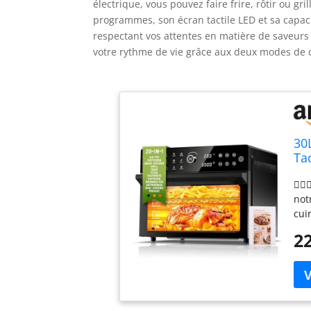
électrique, vous pouvez faire frire, rôtir ou gr
programmes, son écran tactile LED et sa capacit
respectant vos attentes en matière de saveurs
votre rythme de vie grâce aux deux modes de c
30
Ta
Pr
👩‍
Ai
not
cui
de 
22
gra
fon
dev
réu
UNE