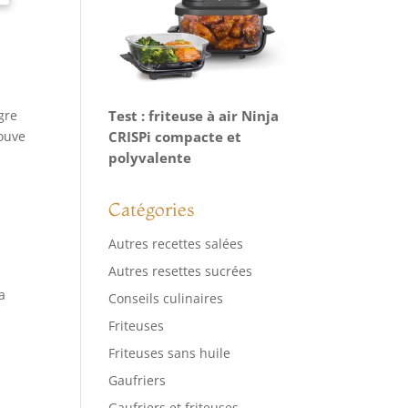
Test : friteuse à air Ninja
gre
CRISPi compacte et
rouve
polyvalente
Catégories
Autres recettes salées
Autres resettes sucrées
a
Conseils culinaires
Friteuses
Friteuses sans huile
Gaufriers
Gaufriers et friteuses