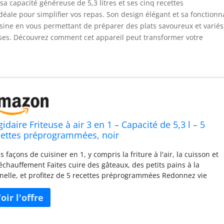
c sa capacité généreuse de 5,3 litres et ses cinq recettes
ale pour simplifier vos repas. Son design élégant et sa fonctionna
isine en vous permettant de préparer des plats savoureux et variés
asses. Découvrez comment cet appareil peut transformer votre
gidaire Friteuse à air 3 en 1 – Capacité de 5,3 l – 5
cettes préprogrammées, noir
is façons de cuisiner en 1, y compris la friture à l'air, la cuisson et
réchauffement Faites cuire des gâteaux, des petits pains à la
nelle, et profitez de 5 recettes préprogrammées Redonnez vie
 restes avec Reheat et créez des collations séchées saines à la
son avec Dehydrater Grande capacité : 5,3 l avec forme peu
ombrante Rappel automatique de secousses indiquant quand il
 temps de retourner Panier amovible facile à nettoyer