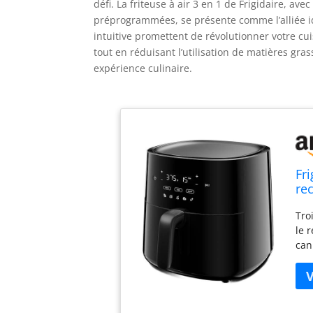
défi. La friteuse à air 3 en 1 de Frigidaire, ave
préprogrammées, se présente comme l’alliée idé
intuitive promettent de révolutionner votre cu
tout en réduisant l’utilisation de matières gr
expérience culinaire.
Fri
re
Tro
le 
can
aux
mai
enc
est