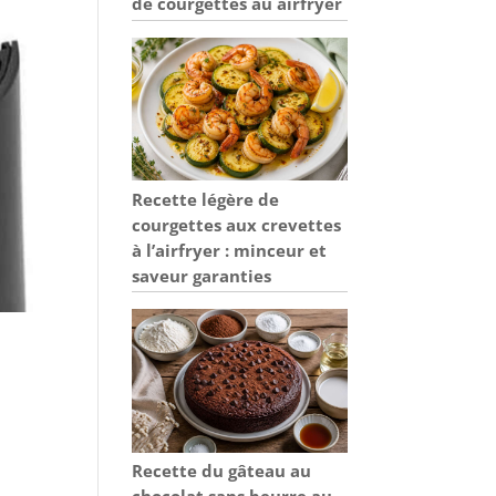
de courgettes au airfryer
Recette légère de
courgettes aux crevettes
à l’airfryer : minceur et
saveur garanties
Recette du gâteau au
chocolat sans beurre au