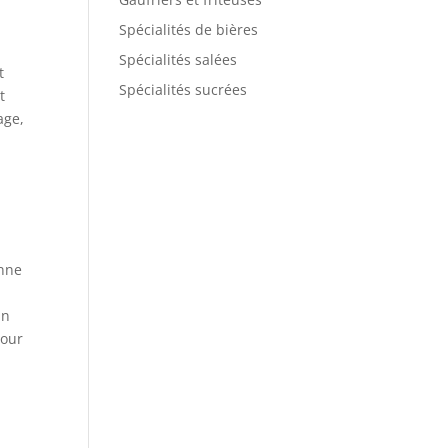
Spécialités de bières
Spécialités salées
t
Spécialités sucrées
t
age,
enne
un
pour