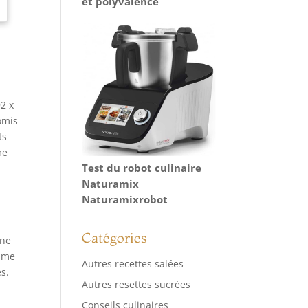
et polyvalence
2 x
omis
ts
me
Test du robot culinaire
Naturamix
Naturamixrobot
Catégories
une
omme
Autres recettes salées
és.
Autres resettes sucrées
Conseils culinaires