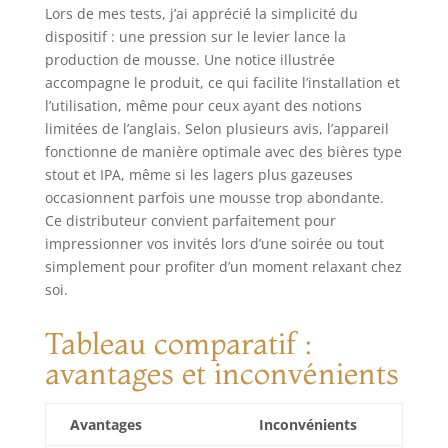
Lors de mes tests, j’ai apprécié la simplicité du
durable, le jet
dispositif : une pression sur le levier lance la
d'eau est un jeu
d'enfant à garder
production de mousse. Une notice illustrée
propre et sera
accompagne le produit, ce qui facilite l’installation et
magnifique
l’utilisation, même pour ceux ayant des notions
pendant des
limitées de l’anglais. Selon plusieurs avis, l’appareil
années à venir
fonctionne de manière optimale avec des bières type
après un beau
stout et IPA, même si les lagers plus gazeuses
versement.
occasionnent parfois une mousse trop abondante.
Ce distributeur convient parfaitement pour
impressionner vos invités lors d’une soirée ou tout
simplement pour profiter d’un moment relaxant chez
soi.
Tableau comparatif :
avantages et inconvénients
Avantages
Inconvénients