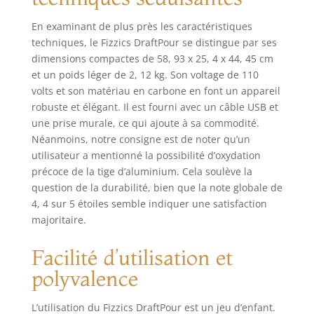
bouche améliorés.
Fonctionne avec
En examinant de plus près les caractéristiques
n'importe quelle
techniques, le Fizzics DraftPour se distingue par ses
bière – Connt à
dimensions compactes de 58, 93 x 25, 4 x 44, 45 cm
toutes les canettes
et un poids léger de 2, 12 kg. Son voltage de 110
et bouteilles, y
compris les
volts et son matériau en carbone en font un appareil
bouteilles de 500
robuste et élégant. Il est fourni avec un câble USB et
ml et 750 ml, et
une prise murale, ce qui ajoute à sa commodité.
tout type de bière,
Néanmoins, notre consigne est de noter qu’un
y compris les
utilisateur a mentionné la possibilité d’oxydation
lagers, les stouts,
précoce de la tige d’aluminium. Cela soulève la
les iPad, les bières
question de la durabilité, bien que la note globale de
aigres, et plus
4, 4 sur 5 étoiles semble indiquer une satisfaction
encore. Conçu
majoritaire.
pour durer – parce
qu'il est construit
Facilité d’utilisation et
avec des matériaux
tels que le zinc
polyvalence
résistant à la
corrosion et une
L’utilisation du Fizzics DraftPour est un jeu d’enfant.
finition mate