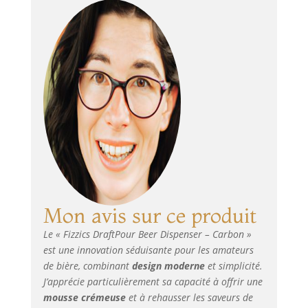
accueillir toutes les
bouteilles/canettes
et un versement 25
% plus rapide que
les modèles
précédents.
Améliorez votre
expérience : Fizzics
Draftpour convertit
la carbonatation
naturelle de
n'importe quelle
bière en bulles de
taille uniforme que
Mon avis sur ce produit
nous appelons
Micro-Foam qui
Le « Fizzics DraftPour Beer Dispenser – Carbon »
offre un arôme,
est une innovation séduisante pour les amateurs
une saveur et une
de bière, combinant
design moderne
et simplicité.
sensation en
J’apprécie particulièrement sa capacité à offrir une
bouche améliorés.
Fonctionne avec
mousse crémeuse
et à rehausser les saveurs de