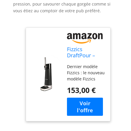
pression, pour savourer chaque gorgée comme si
vous étiez au comptoir de votre pub préféré.
Fizzics
DraftPour –
Distributeur de
Dernier modèle
Bière Portable,
Fizzics : le nouveau
Technologie
modèle Fizzics
Micro-Foam
dispose de la
pour Mousse
153,00 €
technologie
Parfaite,
brevetée Micro-
Compatible
Foam et ajoute de
Canettes &
nouvelles
Bouteilles,
fonctionnalités
Sans CO2,
telles que
Expérience de
l'alimentation USB,
Bière Pression