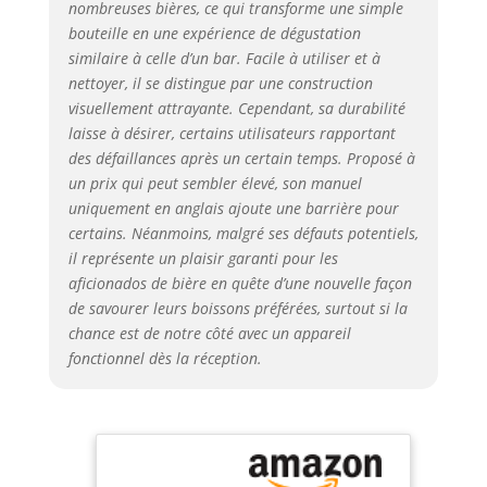
n'importe quelle
nombreuses bières, ce qui transforme une simple
bière – Connt à
bouteille en une expérience de dégustation
toutes les canettes
similaire à celle d’un bar. Facile à utiliser et à
et bouteilles, y
nettoyer, il se distingue par une construction
compris les
visuellement attrayante. Cependant, sa durabilité
bouteilles de 500
laisse à désirer, certains utilisateurs rapportant
ml et 750 ml, et
des défaillances après un certain temps. Proposé à
tout type de bière,
un prix qui peut sembler élevé, son manuel
y compris les
uniquement en anglais ajoute une barrière pour
lagers, les stouts,
les iPad, les bières
certains. Néanmoins, malgré ses défauts potentiels,
aigres, et plus
il représente un plaisir garanti pour les
encore. Conçu
aficionados de bière en quête d’une nouvelle façon
pour durer – parce
de savourer leurs boissons préférées, surtout si la
qu'il est construit
chance est de notre côté avec un appareil
avec des matériaux
fonctionnel dès la réception.
tels que le zinc
résistant à la
corrosion et une
finition mate
durable, le jet
d'eau est un jeu