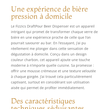
une plus grande
à Domicile ou
Une expérience de bière
taille pour
en Voyage
accueillir toutes les
pression à domicile
bouteilles/canettes
et un versement 25
Le Fizzics DraftPour Beer Dispenser est un appareil
% plus rapide que
intrigant qui promet de transformer chaque verre de
les modèles
bière en une expérience proche de celle que l’on
précédents.
pourrait savourer au bar. En l’essayant, j’ai pu
Améliorez votre
expérience : Fizzics
réellement me plonger dans cette sensation de
Draftpour convertit
dégustation à domicile. Conçu dans un design
la carbonatation
couleur charbon, cet appareil ajoute une touche
naturelle de
moderne à n’importe quelle cuisine. Sa promesse :
n'importe quelle
offrir une mousse crémeuse et une texture veloutée
bière en bulles de
à chaque gorgée. J’ai trouvé cela particulièrement
taille uniforme que
captivant, surtout en considérant son utilisation
nous appelons
aisée qui permet de profiter immédiatement.
Micro-Foam qui
offre un arôme,
Des caractéristiques
une saveur et une
sensation en
techniques séduisantes