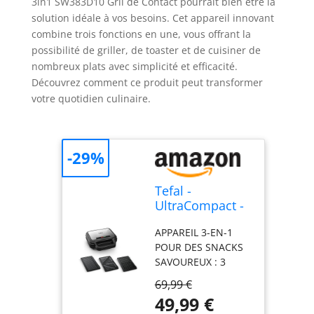
3in1 SW383D10 Gril de Contact pourrait bien être la
solution idéale à vos besoins. Cet appareil innovant
combine trois fonctions en une, vous offrant la
possibilité de griller, de toaster et de cuisiner de
nombreux plats avec simplicité et efficacité.
Découvrez comment ce produit peut transformer
votre quotidien culinaire.
-29%
Tefal -
UltraCompact -
Appareil Croque
APPAREIL 3-EN-1
Monsieur 3 en
POUR DES SNACKS
1-3 jeux de
SAVOUREUX : 3
plaques
plaques incluses:
69,99 €
gaufres, sandwichs
49,99 €
et paninis. Idéal