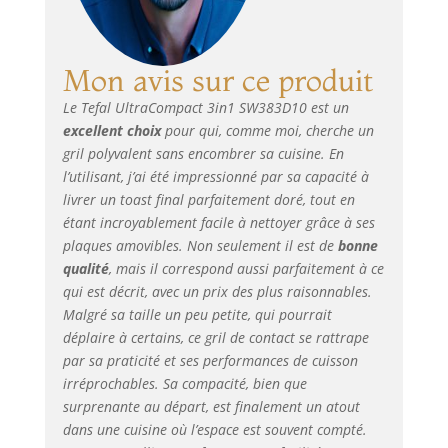
compatibles lave-
vaisselle, le
nettoyage est un jeu
Mon avis sur ce produit
d'enfant
RÉPARABILITÉ 15
Le Tefal UltraCompact 3in1 SW383D10 est un
ANS AU JUSTE PRIX :
excellent choix
pour qui, comme moi, cherche un
Engagement de
gril polyvalent sans encombrer sa cuisine. En
réparabilité 15 ans
l’utilisant, j’ai été impressionné par sa capacité à
au juste prix grâce à
livrer un toast final parfaitement doré, tout en
notre réseau de
6200 réparateurs
étant incroyablement facile à nettoyer grâce à ses
dans le monde,
plaques amovibles. Non seulement il est de
bonne
pour contribuer à la
qualité
, mais il correspond aussi parfaitement à ce
protection de
qui est décrit, avec un prix des plus raisonnables.
l’environnement et à
Malgré sa taille un peu petite, qui pourrait
la réduction des
déplaire à certains, ce gril de contact se rattrape
déchets RAPIDE ET
par sa praticité et ses performances de cuisson
PUISSANT : 700 W
irréprochables. Sa compacité, bien que
pour des snacks
surprenante au départ, est finalement un atout
prêts en un temps
dans une cuisine où l’espace est souvent compté.
record PLAQUES