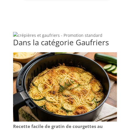
une répartition uniforme de la chaleur pour
obtenir des grillades toujours délicieuses. GRIL DE
TABLE : S'ouvre à 180° pour se transformer en gril
de table. Grillez la viande et les légumes des deux
côtés à la fois. HAUTEUR RÉGLABLE : Réglez
aisément la hauteur de la plaque supérieure du
gril pour les aliments épais. Permet un contact
optimal avec les aliments pour une cuisson
homogène et des résultats constants.
Dans la catégorie Gaufriers
Recette facile de gratin de courgettes au