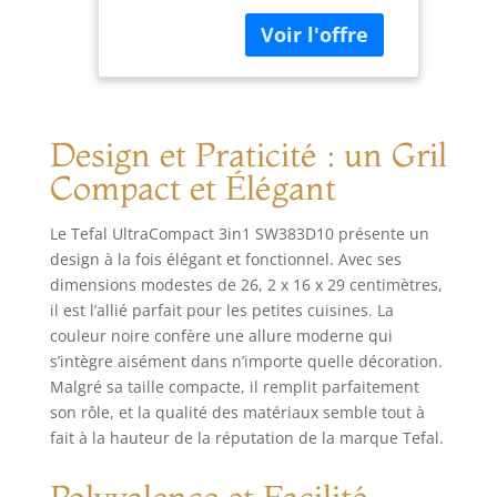
pour préparer des
snacks faciles et
rapides au
quotidien COMPACT
ET FACILE À RANGER
: Cet appareil
Design et Praticité : un Gril
compact se range
facilement pour ne
Compact et Élégant
pas encombrer
votre cuisine
Le Tefal UltraCompact 3in1 SW383D10 présente un
PLAQUES
design à la fois élégant et fonctionnel. Avec ses
ANTIADHÉSIVES : Le
dimensions modestes de 26, 2 x 16 x 29 centimètres,
revêtement
il est l’allié parfait pour les petites cuisines. La
antiadhésif des
couleur noire confère une allure moderne qui
plaques assure une
cuisson facile
s’intègre aisément dans n’importe quelle décoration.
NETTOYAGE FACILE :
Malgré sa taille compacte, il remplit parfaitement
Plaques amovibles
son rôle, et la qualité des matériaux semble tout à
compatibles lave-
fait à la hauteur de la réputation de la marque Tefal.
vaisselle, le
nettoyage est un jeu