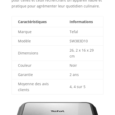
pour celles et ceux recherchant un appareil fiable et
1, plaques à
pratique pour agrémenter leur quotidien culinaire.
gaufres, plaques à
croque-monsieur,
plaques à paninis
Caractéristiques
Informations
Marque
Tefal
Modèle
SW383D10
26, 2 x 16 x 29
Dimensions
cm
Couleur
Noir
Garantie
2 ans
Moyenne des avis
4, 4 sur 5
clients