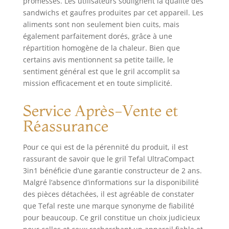
promesses. Les utilisateurs soulignent la qualité des
plus de polyvalence
sandwichs et gaufres produites par cet appareil. Les
et réaliser une
aliments sont non seulement bien cuits, mais
grande diversité de
également parfaitement dorés, grâce à une
snacks savoureux
répartition homogène de la chaleur. Bien que
au quotidien
certains avis mentionnent sa petite taille, le
UTILISATION FACILE
sentiment général est que le gril accomplit sa
: Témoins lumineux
mission efficacement et en toute simplicité.
pratiques indiquent
à quel moment
UltraCompact 3-en-
Service Après-Vente et
1 est suffisamment
Réassurance
chaud pour une
cuisson parfaite
Pour ce qui est de la pérennité du produit, il est
UTILISATION
rassurant de savoir que le gril Tefal UltraCompact
SÉCURISÉE : Le clip
de verrouillage
3in1 bénéficie d’une garantie constructeur de 2 ans.
assure une sécurité
Malgré l’absence d’informations sur la disponibilité
maximale et une
des pièces détachées, il est agréable de constater
sérénité totale
que Tefal reste une marque synonyme de fiabilité
INCLUS :
pour beaucoup. Ce gril constitue un choix judicieux
UltraCompact 3-en-