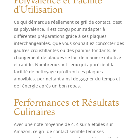
Polyvalence et Facilité
d'enfant
d’Utilisation
RÉPARABILITÉ 15
ANS AU JUSTE PRIX :
Engagement de
Ce qui démarque réellement ce gril de contact, c’est
réparabilité 15 ans
sa polyvalence. Il est conçu pour s’adapter à
au juste prix grâce à
différentes préparations grâce à ses plaques
notre réseau de
interchangeables. Que vous souhaitiez concocter des
6200 réparateurs
gaufres croustillantes ou des paninis fondants, le
dans le monde,
changement de plaques se fait de manière intuitive
pour contribuer à la
et rapide. Nombreux sont ceux qui apprécient la
protection de
facilité de nettoyage qu’offrent ces plaques
l’environnement et à
la réduction des
amovibles, permettant ainsi de gagner du temps et
déchets RAPIDE ET
de l’énergie après un bon repas.
PUISSANT : 700 W
pour des snacks
Performances et Résultats
prêts en un temps
Culinaires
record PLAQUES
INTERCHANGEABLES
: Plaques
Avec une note moyenne de 4, 4 sur 5 étoiles sur
interchangeables
Amazon, ce gril de contact semble tenir ses
faciles à retirer pour