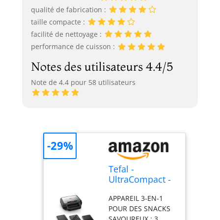
qualité de fabrication :
taille compacte :
facilité de nettoyage :
performance de cuisson :
Notes des utilisateurs 4.4/5
Note de 4.4 pour 58 utilisateurs
-29%
Tefal -
UltraCompact -
Appareil Croque
APPAREIL 3-EN-1
Monsieur 3 en
POUR DES SNACKS
1-3 jeux de
SAVOUREUX : 3