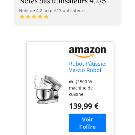
Notes des utilisateurs 4.2/5
Note de 4.2 pour 613 utilisateurs
Robot Pâtissier
Vezzio Robot
Cuisine
🍰【1500 W
Multifonctions
machine de
8.5L Robot
cuisine
Pâtissier 6
professionnelle】
Vitesses Robot
139,99 €
Le pétrin Vezzio
Pétrin
convient aux
Professionnel
boulangers et aux
Faible Bruit vec
chefs cuisiniers. Il
Crochet
se compose d'un
Pétrin,Batteur