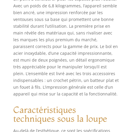
🍪【8,5 litres bol
Avec un poids de 6,8 kilogrammes, l’appareil semble
de mélange avec
bien ancré, une impression renforcée par les
deux poignées 】
Le bol de mélange
ventouses sous sa base qui promettent une bonne
de 8,5 litres offre
stabilité durant l’utilisation. La première prise en
une capacité
main révèle des matériaux qui, sans rivaliser avec
suffisante pour la
les marques les plus premium du marché,
préparation des
paraissent corrects pour la gamme de prix. Le bol en
aliments, et la
acier inoxydable, d’une capacité impressionnante,
conception du bol
est muni de deux poignées, un détail ergonomique
de mélange avec
très appréciable pour le manipuler lorsqu’il est
deux poignées est
plein. L’ensemble est livré avec les trois accessoires
plus pratique à
indispensables : un crochet pétrin, un batteur plat et
utiliser ; le robot
un fouet à fils. L’impression générale est celle d’un
culinaire Vezzio est
équipé d'un
appareil qui mise sur la capacité et la fonctionnalité.
crochet pétrisseur,
d'un batteur plat,
Caractéristiques
d'un fouet, d'une
techniques sous la loupe
spatule, d'un
séparateur de
blancs d'œufs et
Au-delà de l’esthétique, ce sont les spécifications