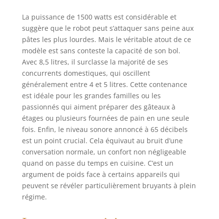
peuvent être
facilement ajoutés
La puissance de 1500 watts est considérable et
dans le bol et
suggère que le robot peut s’attaquer sans peine aux
l'appareil est facile
pâtes les plus lourdes. Mais le véritable atout de ce
à monter et à
modèle est sans conteste la capacité de son bol.
démonter. 🍕
Avec 8,5 litres, il surclasse la majorité de ses
【Easy to clean
concurrents domestiques, qui oscillent
and easy to
généralement entre 4 et 5 litres. Cette contenance
use】:Batteur plat
est idéale pour les grandes familles ou les
et crochet
passionnés qui aiment préparer des gâteaux à
pétrisseur avec
revêtement anti-
étages ou plusieurs fournées de pain en une seule
corrosion, cage à
fois. Enfin, le niveau sonore annoncé à 65 décibels
fouetter en fil
est un point crucial. Cela équivaut au bruit d’une
d'acier inoxydable,
conversation normale, un confort non négligeable
il suffit de les jeter
quand on passe du temps en cuisine. C’est un
dans le lave-
argument de poids face à certains appareils qui
vaisselle et de ne
peuvent se révéler particulièrement bruyants à plein
pas se soucier du
régime.
nettoyage. dans le
bol à mélanger,