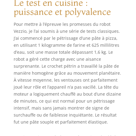
Le test en cuisine :
puis tourner le bol
dans le sens des
puissance et polyvalence
aiguilles d'une
montre pour le
Pour mettre à l’épreuve les promesses du robot
verrouiller. 💌
Vezzio, je l’ai soumis à une série de tests classiques.
【7*24 heures
J’ai commencé par le pétrissage d’une pâte à pizza,
service client】 : Si
en utilisant 1 kilogramme de farine et 625 millilitres
vous recevez un
blender
d’eau, soit une masse totale dépassant 1,6 kg. Le
défectueux,
robot a géré cette charge avec une aisance
rencontrez des
surprenante. Le crochet pétrin a travaillé la pâte de
problèmes de
manière homogène grâce au mouvement planétaire.
qualité pendant
À vitesse moyenne, les ventouses ont parfaitement
l'utilisation ou avez
joué leur rôle et l’appareil n’a pas vacillé. La tête du
des questions,
moteur a logiquement chauffé au bout d’une dizaine
vous pouvez
de minutes, ce qui est normal pour un pétrissage
contacter
intensif, mais sans jamais montrer de signe de
directement notre
surchauffe ou de faiblesse inquiétante. Le résultat
service client.
Nous vous
fut une pâte souple et parfaitement élastique.
contacterons dans
les 24 heures.