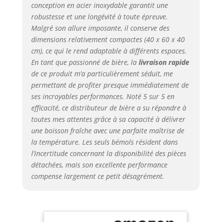
alimentation en
conception en acier inoxydable garantit une
CO2 pour une
robustesse et une longévité à toute épreuve.
expérience de
Malgré son allure imposante, il conserve des
bière réussie.
dimensions relativement compactes (40 x 60 x 40
cm), ce qui le rend adaptable à différents espaces.
En tant que passionné de bière, la
livraison rapide
de ce produit m’a particulièrement séduit, me
permettant de profiter presque immédiatement de
ses incroyables performances. Noté 5 sur 5 en
efficacité, ce distributeur de bière a su répondre à
toutes mes attentes grâce à sa capacité à délivrer
une boisson fraîche avec une parfaite maîtrise de
la température. Les seuls bémols résident dans
l’incertitude concernant la disponibilité des pièces
détachées, mais son excellente performance
compense largement ce petit désagrément.