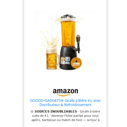
service rapide en
seulement 2 à 4
minutes pour un
plaisir immédiat
de la bière.
Refroidissement
optimal : la plage
de réglage de +2 à
+10 degrés
garantit toujours
une bière
parfaitement
refroidie.
Accessoires inclus :
avec égouttoir,
robinet
GOODS+GADGETS® Girafe à Bière 4 L avec
compensateur de
Distributeur & Refroidissement
refroidissement et
🍺 𝗦𝗢𝗜𝗥É𝗘𝗦 𝗜𝗡𝗢𝗨𝗕𝗟𝗜𝗔𝗕𝗟𝗘𝗦 - Girafe à bière
alimentation en
culte de 4 L : devenez l'hôte parfait pour tout
CO2 pour une
apéro, barbecue ou match de foot — la tour à
bière qui impressionne à coup sûr 🧊 𝗕𝗜È𝗥𝗘
expérience de