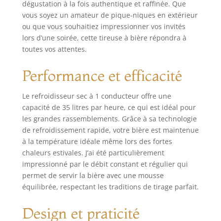
dégustation à la fois authentique et raffinée. Que
optimal : la plage
vous soyez un amateur de pique-niques en extérieur
de réglage de +2 à
ou que vous souhaitiez impressionner vos invités
+10 degrés
lors d’une soirée, cette tireuse à bière répondra à
garantit toujours
toutes vos attentes.
une bière
parfaitement
refroidie.
Performance et efficacité
Accessoires inclus :
avec égouttoir,
Le refroidisseur sec à 1 conducteur offre une
robinet
capacité de 35 litres par heure, ce qui est idéal pour
compensateur de
les grandes rassemblements. Grâce à sa technologie
refroidissement et
de refroidissement rapide, votre bière est maintenue
alimentation en
à la température idéale même lors des fortes
CO2 pour une
chaleurs estivales. J’ai été particulièrement
expérience de
bière réussie.
impressionné par le débit constant et régulier qui
permet de servir la bière avec une mousse
équilibrée, respectant les traditions de tirage parfait.
Design et praticité