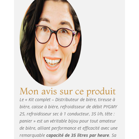
durable et
hygiénique. Facile
à utiliser : mise en
service rapide en
seulement 2 à 4
minutes pour un
plaisir immédiat
de la bière.
Refroidissement
optimal : la plage
de réglage de +2 à
+10 degrés
garantit toujours
Mon avis sur ce produit
une bière
parfaitement
Le « Kit complet – Distributeur de bière, tireuse à
refroidie.
bière, caisse à bière, refroidisseur de débit PYGMY
Accessoires inclus :
25, refroidisseur sec à 1 conducteur, 35 l/h, tête :
avec égouttoir,
panier » est un véritable bijou pour tout amateur
robinet
compensateur de
de bière, alliant performance et efficacité avec une
refroidissement et
remarquable
capacité de 35 litres par heure
. Sa