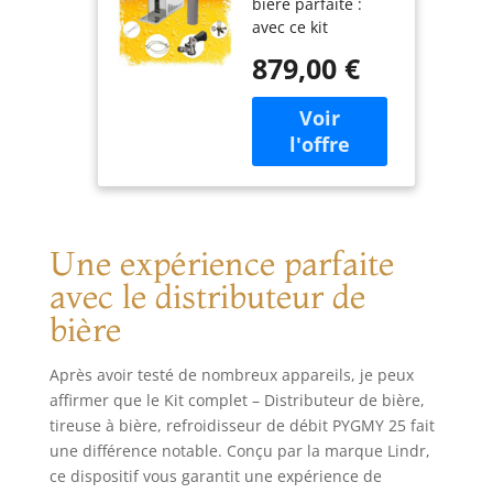
bière parfaite :
bière,
avec ce kit
refroidisseur
complet, vous
de débit
879,00 €
obtenez tout ce
PYGMY 25,
dont vous avez
refroidisseur
besoin pour des
sec à 1
pommes de pin de
conducteur, 35
première classe.
l/h, tête :
Design en acier
panier
inoxydable de
qualité supérieure
Une expérience parfaite
: le refroidisseur
sec léger est
avec le distributeur de
durable et
bière
hygiénique. Facile
à utiliser : mise en
service rapide en
Après avoir testé de nombreux appareils, je peux
seulement 2 à 4
affirmer que le Kit complet – Distributeur de bière,
minutes pour un
tireuse à bière, refroidisseur de débit PYGMY 25 fait
plaisir immédiat
une différence notable. Conçu par la marque Lindr,
de la bière.
ce dispositif vous garantit une expérience de
Refroidissement