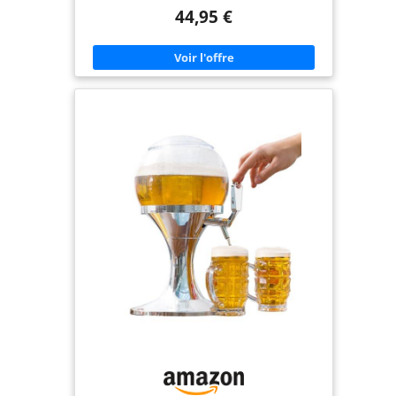
𝗧𝗢𝗨𝗝𝗢𝗨𝗥𝗦 𝗙𝗥𝗔Î𝗖𝗛𝗘 - L'élément réfrigérant
bière réussie.
44,95 €
amovible de 1 350 ml refroidit par glaçons sans
diluer vos boissons — dégustez chaque verre à la
bonne température 💧 𝗦𝗔𝗡𝗦 𝗙𝗨𝗜𝗧𝗘, 𝗦𝗔𝗡𝗦
𝗢𝗗𝗘𝗨𝗥 - Robinet de précision et socle extra-
lourd pour une distribution fiable : pas de fuite,
pas d'odeur de plastique — que du plaisir à
chaque service 📏 𝗖𝗔𝗣𝗔𝗖𝗜𝗧É 𝗠𝗢𝗗𝗨𝗟𝗔𝗕𝗟𝗘 -
Distributeur de boissons avec graduations : 2 650
ml avec refroidissement, jusqu'à 4 L sans —
hauteur 52 cm, diamètre 19 cm, design noir
élégant 🎁 𝗖𝗔𝗗𝗘𝗔𝗨 𝗢𝗥𝗜𝗚𝗜𝗡𝗔𝗟 𝗜𝗗É𝗔𝗟 -
Colonne à bière avec éclairage intégré (4 piles D),
parfaite comme cadeau pour amateurs de bière,
enterrement de vie de garçon ou anniversaire