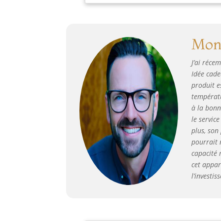
ent
sur
mal
aff
Mon 
Plu
de 
J’ai réce
bie
Idée cade
exi
produit e
Per
températu
pro
per
à la bonn
cha
le servic
plus, son
pourrait 
capacité 
cet appar
l’investi