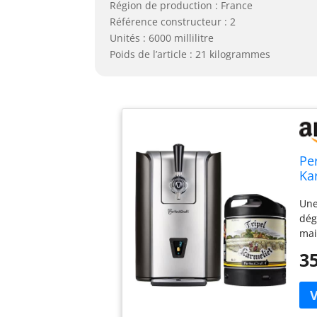
Région de production : France
Référence constructeur : 2
Unités : 6000 millilitre
Poids de l’article : 21 kilogrammes
Per
Ka
Re
Une
Te
dég
mai
res
35
Ave
Per
soi
pla