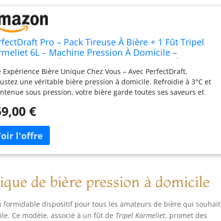
fectDraft Pro – Pack Tireuse À Bière + 1 Fût Tripel
rmeliet 6L – Machine Pression À Domicile –
froidissement À 3°C – 30 Jours Fraîcheur – Écran LED
 Expérience Bière Unique Chez Vous – Avec PerfectDraft,
mpérature – Idée Cadeau Amateur Bière
ustez une véritable bière pression à domicile. Refroidie à 3°C et
ntenue sous pression, votre bière garde toutes ses saveurs et
te fraîche et pétillante pendant 30 jours entiers Pack Complet
9,00 €
c Fût Tripel Karmeliet 6L Inclus – Ce pack contient la machine
fectDraft HD3720/25 ainsi qu’un fût Tripel Karmeliet de 6 litres,
t environ 10 pintes de bière pression. Idéal pour découvrir le
isir de déguster une Tripel Karmeliet bien fraîche à la maison ou
re amis Cette bière de fermentation basse à 5° d’alcool vous
prendra par sa légèreté et sa fraîcheur. Produite à partir de
ts d’orge et de riz soigneusement sélectionnés, la bière est
que de bière pression à domicile
inée pendant quatre semaines avant une deuxième fermentation.
s De 40 Bières À Découvrir – La gamme PerfectDraft propose plus
 formidable dispositif pour tous les amateurs de bière qui souhai
40 références : Stella Artois, Leffe, Kwak, Goose Island, Jupiler et
cile. Ce modèle, associé à un fût de
Tripel Karmeliet
, promet des
n d’autres. IPA houblonnées, lagers légères ou bières belges, il