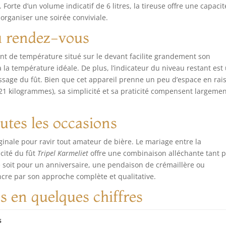
Forte d’un volume indicatif de 6 litres, la tireuse offre une capacit
ste un fût adapté à tous les goûts La Pression Parfaite Avec
fectDraft – Rejoignez une communauté de passionnés qui
organiser une soirée conviviale.
fitent déjà de la bière pression à domicile. Avec son système
au rendez-vous
formant et sa grande variété de fûts, PerfectDraft transforme
que dégustation en moment convivial
ant de température situé sur le devant facilite grandement son
 à la température idéale. De plus, l’indicateur du niveau restant est
issage du fût. Bien que cet appareil prenne un peu d’espace en rai
21 kilogrammes), sa simplicité et sa praticité compensent largemen
utes les occasions
inale pour ravir tout amateur de bière. Le mariage entre la
icité du fût
Tripel Karmeliet
offre une combinaison alléchante tant 
ce soit pour un anniversaire, une pendaison de crémaillère ou
ncre par son approche complète et qualitative.
es en quelques chiffres
s