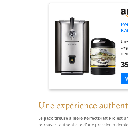
Per
Ka
Re
Une
Te
dég
mai
res
35
Ave
Per
soi
pla
ent
sur
mal
Une expérience authenti
aff
Plu
Le
pack tireuse à bière PerfectDraft Pro
est un
de 
retrouver l’authenticité d’une pression à domi
bie