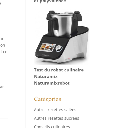
et polyvalence
é
 un
son
t ce
Test du robot culinaire
Naturamix
Naturamixrobot
par
Catégories
Autres recettes salées
Autres resettes sucrées
Conseils culinaires