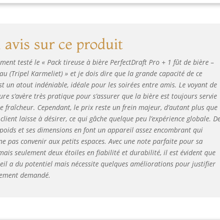
re amis Cette bière de fermentation basse à 5° d’alcool vous
prendra par sa légèreté et sa fraîcheur. Produite à partir de
ts d’orge et de riz soigneusement sélectionnés, la bière est
inée pendant quatre semaines avant une deuxième fermentation.
avis sur ce produit
s De 40 Bières À Découvrir – La gamme PerfectDraft propose plus
40 références : Stella Artois, Leffe, Kwak, Goose Island, Jupiler et
mment testé le « Pack tireuse à bière PerfectDraft Pro + 1 fût de bière –
n d’autres. IPA houblonnées, lagers légères ou bières belges, il
au (Tripel Karmeliet) » et je dois dire que la grande capacité de ce
ste un fût adapté à tous les goûts La Pression Parfaite Avec
st un atout indéniable, idéale pour les soirées entre amis. Le voyant de
fectDraft – Rejoignez une communauté de passionnés qui
re s’avère très pratique pour s’assurer que la bière est toujours servie
fitent déjà de la bière pression à domicile. Avec son système
formant et sa grande variété de fûts, PerfectDraft transforme
e fraîcheur. Cependant, le prix reste un frein majeur, d’autant plus que
que dégustation en moment convivial
e client laisse à désirer, ce qui gâche quelque peu l’expérience globale. D
 poids et ses dimensions en font un appareil assez encombrant qui
ne pas convenir aux petits espaces. Avec une note parfaite pour sa
mais seulement deux étoiles en fiabilité et durabilité, il est évident que
eil a du potentiel mais nécessite quelques améliorations pour justifier
ssement demandé.