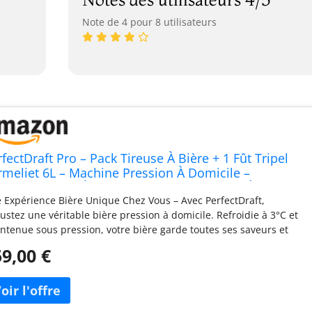
Note de 4 pour 8 utilisateurs
fectDraft Pro – Pack Tireuse À Bière + 1 Fût Tripel
rmeliet 6L – Machine Pression À Domicile –
froidissement À 3°C – 30 Jours Fraîcheur – Écran LED
 Expérience Bière Unique Chez Vous – Avec PerfectDraft,
mpérature – Idée Cadeau Amateur Bière
ustez une véritable bière pression à domicile. Refroidie à 3°C et
ntenue sous pression, votre bière garde toutes ses saveurs et
te fraîche et pétillante pendant 30 jours entiers Pack Complet
9,00 €
c Fût Tripel Karmeliet 6L Inclus – Ce pack contient la machine
fectDraft HD3720/25 ainsi qu’un fût Tripel Karmeliet de 6 litres,
t environ 10 pintes de bière pression. Idéal pour découvrir le
isir de déguster une Tripel Karmeliet bien fraîche à la maison ou