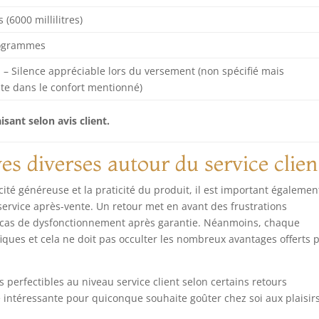
s (6000 millilitres)
logrammes
– Silence appréciable lors du versement (non spécifié mais
ite dans le confort mentionné)
aisant selon avis client.
ves diverses autour du service clien
cité généreuse et la praticité du produit, il est important égalemen
 service après-vente. Un retour met en avant des frustrations
n cas de dysfonctionnement après garantie. Néanmoins, chaque
fiques et cela ne doit pas occulter les nombreux avantages offerts 
s perfectibles au niveau service client selon certains retours
é intéressante pour quiconque souhaite goûter chez soi aux plaisir