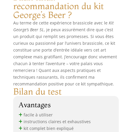
recommandation du kit
longue et riche qui
reflète l'évolution
George’s Beer ?
de la bière, des
Au terme de cette expérience brassicole avec le
Kit
techniques
rudimentaires de
George’s Beer 5L
, je peux assurément dire que c’est
l'Antiquité aux
un produit qui remplit ses promesses. Si vous êtes
pratiques avancées
curieux ou passionné par l’univers brassicole, ce kit
et diversifiées
constitue une porte d’entrée idéale vers cet art
d'aujourd'hui. La
complexe mais gratifiant. J’encourage donc vivement
production de malt
chacun à tenter l’aventure – votre palais vous
a continuellement
remerciera ! Quant aux aspects pratiques et
innové pour
techniques rassurants, ils confirment ma
répondre aux
recommandation positive pour ce kit sympathique.
besoins des
Bilan du test
brasseurs et des
consommateurs.
Avantages
facile à utiliser
instructions claires et exhaustives
kit complet bien expliqué