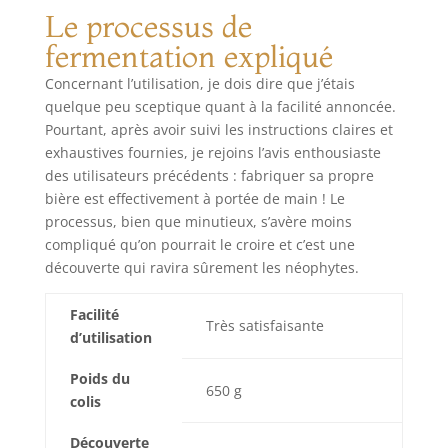
courants tout en
Le processus de
utilisant des
fermentation expliqué
ingrédients de
haute qualité.
Concernant l’utilisation, je dois dire que j’étais
CARACTÉRISTIQUES:
quelque peu sceptique quant à la facilité annoncée.
Avec cet extrait de
Pourtant, après avoir suivi les instructions claires et
malt, vous pouvez
exhaustives fournies, je rejoins l’avis enthousiaste
produire jusqu'à 5
des utilisateurs précédents : fabriquer sa propre
litres de bière
artisanale, et vous
bière est effectivement à portée de main ! Le
trouverez
processus, bien que minutieux, s’avère moins
également sa
compliqué qu’on pourrait le croire et c’est une
levure spécifique
découverte qui ravira sûrement les néophytes.
incluse. De plus,
notre malt ne
Facilité
nécessite pas de
Très satisfaisante
d’utilisation
sucres ajoutés pour
la première
Poids du
fermentation : ils
650 g
colis
sont déjà inclus.
PILS: Croquante et
Découverte