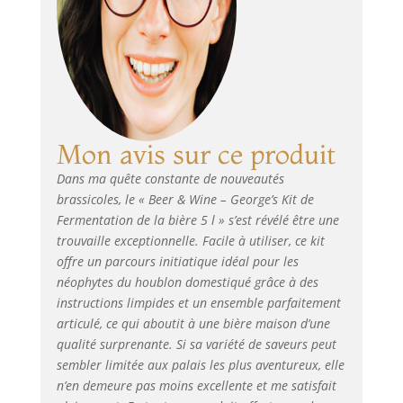
produits adaptés à
ceux qui veulent
commencer
immédiatement à
produire leurs
premières
bouteilles. Brasser
de la bière
Mon avis sur ce produit
artisanale sera un
Dans ma quête constante de nouveautés
jeu d'enfant.
brassicoles, le « Beer & Wine – George’s Kit de
L'achat d'un extrait
de malt prêt à
Fermentation de la bière 5 l » s’est révélé être une
l'emploi est souvent
trouvaille exceptionnelle. Facile à utiliser, ce kit
la première étape
offre un parcours initiatique idéal pour les
pour ceux qui se
néophytes du houblon domestiqué grâce à des
lancent dans la
instructions limpides et un ensemble parfaitement
production de bière
articulé, ce qui aboutit à une bière maison d’une
à domicile, la
qualité surprenante. Si sa variété de saveurs peut
solution idéale pour
sembler limitée aux palais les plus aventureux, elle
expérimenter avec
n’en demeure pas moins excellente et me satisfait
les équipements et