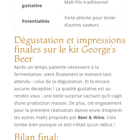
claire, elle a une
Malt Pils traditionnel
gustative
saveur maltée
délicate, propre et
Forte attente pour tester
équilibrée avec le
Potentialités
d’autres saveurs
houblon. Elle est
caractérisée par
Dégustation et impressions
une teneur élevée
finales sur le kit George’s
en enzymes, ce qui
facilite la
Beer
conversion des
amidons en sucres
Après un temps patiente nécessaire à la
fermentescibles.
fermentation, vient finalement le moment tant
ORIGINES : Le malt
attendu : celui de la dégustation. Et là encore,
pour la bière a des
aucune déception ! La qualité gustative est au
origines anciennes
rendez-vous ; une belle surprise sachant qu’il s’agit
et son
d’une production maison. De plus, cet engouement
développement est
pour la première réalisation donne envie d’explorer
étroitement lié à
les autres malts proposés par
Beer & Wine
. Cela
l'histoire de la
tombe bien puisque ce test n’était qu’un début !
production de la
bière elle-même. Il
Bilan final:
a une histoire