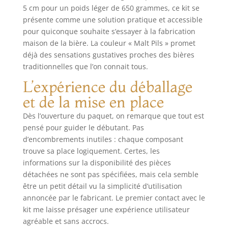
5 cm pour un poids léger de 650 grammes, ce kit se
ceux qui veulent
commencer
présente comme une solution pratique et accessible
immédiatement à
pour quiconque souhaite s’essayer à la fabrication
produire leurs
maison de la bière. La couleur « Malt Pils » promet
premières
déjà des sensations gustatives proches des bières
bouteilles. Brasser
traditionnelles que l’on connait tous.
de la bière
L’expérience du déballage
artisanale sera un
jeu d'enfant.
et de la mise en place
L'achat d'un extrait
de malt prêt à
Dès l’ouverture du paquet, on remarque que tout est
l'emploi est souvent
pensé pour guider le débutant. Pas
la première étape
d’encombrements inutiles : chaque composant
pour ceux qui se
trouve sa place logiquement. Certes, les
lancent dans la
informations sur la disponibilité des pièces
production de bière
détachées ne sont pas spécifiées, mais cela semble
à domicile, la
être un petit détail vu la simplicité d’utilisation
solution idéale pour
annoncée par le fabricant. Le premier contact avec le
expérimenter avec
kit me laisse présager une expérience utilisateur
les équipements et
agréable et sans accrocs.
techniques les plus