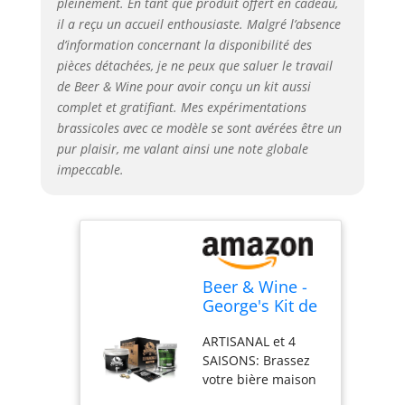
pleinement. En tant que produit offert en cadeau,
techniques les plus
courants tout en
il a reçu un accueil enthousiaste. Malgré l’absence
utilisant des
d’information concernant la disponibilité des
ingrédients de
pièces détachées, je ne peux que saluer le travail
haute qualité.
de Beer & Wine pour avoir conçu un kit aussi
CARACTÉRISTIQUES:
complet et gratifiant. Mes expérimentations
Avec cet extrait de
brassicoles avec ce modèle se sont avérées être un
malt, vous pouvez
pur plaisir, me valant ainsi une note globale
produire jusqu'à 5
impeccable.
litres de bière
artisanale, et vous
trouverez
également sa
levure spécifique
incluse. De plus,
Beer & Wine -
notre malt ne
George's Kit de
nécessite pas de
Fermentation
sucres ajoutés pour
ARTISANAL et 4
de la bière 5 l -
la première
SAISONS: Brassez
Bière Artisanale
fermentation : ils
votre bière maison
Maison - Kit de
sont déjà inclus.
et dégustez un
Fermentation
PILS: Croquante et