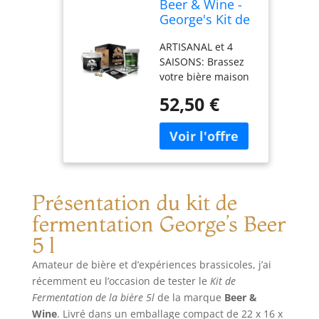
Beer & Wine -
George's Kit de
Fermentation
ARTISANAL et 4
de la bière 5 l -
SAISONS: Brassez
Bière Artisanale
votre bière maison
Maison - Kit de
et dégustez un
Fermentation
52,50 €
produit de haute
de Malte - Kit
qualité avec une
bière - Kit de
fermentation
Production de
naturelle. La bière
bière - Idée
n'a pas de saison,
Cadeau (Kit
alors amusez-vous
avec Malt
à la brasser à tout
Présentation du kit de
Lager)
moment de l'année.
fermentation George’s Beer
Savourez votre
5 l
bière! FACILE et
RAPIDE: La facilité
Amateur de bière et d’expériences brassicoles, j’ai
d'utilisation des
récemment eu l’occasion de tester le
Kit de
malts prêts à
Fermentation de la bière 5l
de la marque
Beer &
l'emploi rend ces
Wine
. Livré dans un emballage compact de 22 x 16 x
produits adaptés à