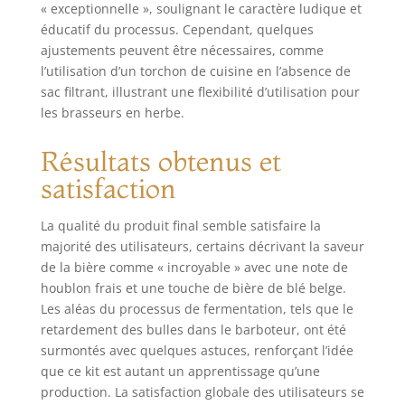
pratiques. Si vous
« exceptionnelle », soulignant le caractère ludique et
avez des
éducatif du processus. Cependant, quelques
questions,
ajustements peuvent être nécessaires, comme
n'hésitez pas à
l’utilisation d’un torchon de cuisine en l’absence de
nous contacter. Un
sac filtrant, illustrant une flexibilité d’utilisation pour
bon service est
les brasseurs en herbe.
important pour
nous ! 🎁
Résultats obtenus et
CHOISISSEZ PAR
DIFFÉRENTS
satisfaction
FORFAITS DE
DÉMARRAGE : le
La qualité du produit final semble satisfaire la
meilleur cadeau de
majorité des utilisateurs, certains décrivant la saveur
Noël pour les
de la bière comme « incroyable » avec une note de
hommes et les
houblon frais et une touche de bière de blé belge.
femmes. Avec
Basic, Complet,
Les aléas du processus de fermentation, tels que le
Luxe et Premium,
retardement des bulles dans le barboteur, ont été
vous pouvez
surmontés avec quelques astuces, renforçant l’idée
brasser 4 types de
que ce kit est autant un apprentissage qu’une
bière différents à
production. La satisfaction globale des utilisateurs se
la maison. Vous