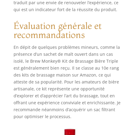
traduit par une envie de renouveler l’expérience, ce
pouvez brasser
qui est un indicateur fort de la réussite du produit.
entre clair, triple,
blé et IPA. Contenu
Évaluation générale et
: le kit de brassage
de bière Brew
recommandations
Monkey contient
un seau de
En dépit de quelques problèmes mineurs, comme la
fermentation avec
présence d’un sachet de malt ouvert dans un cas
embout de
isolé, le Brew Monkey® Kit de Brassage Bière Triple
fermentation et
est généralement bien reçu. Il se classe au 10e rang
robinet de
des kits de brassage maison sur Amazon, ce qui
remplissage. Le
seau de
atteste de sa popularité. Pour les amateurs de bière
fermentation est
artisanale, ce kit représente une opportunité
réutilisable
d’explorer et d’apprécier l’art du brassage, tout en
plusieurs fois. Un
offrant une expérience conviviale et enrichissante. Je
paquet
recommande néanmoins d’acquérir un sac filtrant
d'ingrédients prêt
pour optimiser le processus.
à l'emploi
contenant une
quantité fraîche et