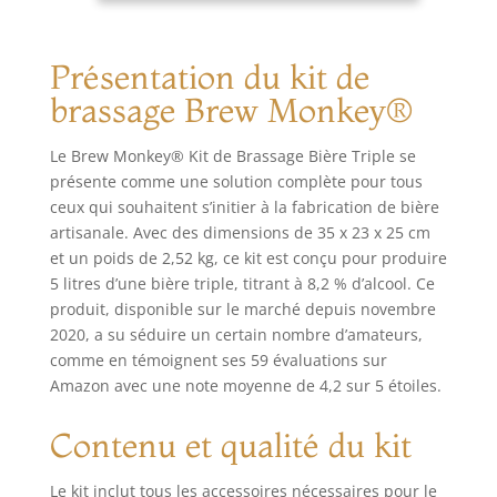
Cadeau
et équilibrées avec
Homme |
précision de malt,
Cadeau Noel
Présentation du kit de
de houblon et de
Homme
levure. Chaque kit
brassage Brew Monkey®
de douche contient
un seau de levure
Le Brew Monkey® Kit de Brassage Bière Triple se
avec embout de
présente comme une solution complète pour tous
fermentation qui
ceux qui souhaitent s’initier à la fabrication de bière
peut être utilisé
plusieurs fois. Un
artisanale. Avec des dimensions de 35 x 23 x 25 cm
cadeau de bière
et un poids de 2,52 kg, ce kit est conçu pour produire
idéal pour les
5 litres d’une bière triple, titrant à 8,2 % d’alcool. Ce
hommes, cadeau
produit, disponible sur le marché depuis novembre
pour papa, cadeau
2020, a su séduire un certain nombre d’amateurs,
d'anniversaire,
comme en témoignent ses 59 évaluations sur
cadeau de Saint-
Amazon avec une note moyenne de 4,2 sur 5 étoiles.
Valentin pour lui et
vous. 🍺 LE VRAI
Contenu et qualité du kit
PROCESSUS DE
brassage : vous
préparez votre
Le kit inclut tous les accessoires nécessaires pour le