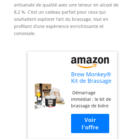
artisanale de qualité avec une teneur en alcool de
8,2 %. C’est un cadeau parfait pour ceux qui
souhaitent explorer l’art du brassage, tout en
profitant d’une expérience enrichissante et
conviviale.
Brew Monkey®
Kit de Brassage
Bière Triple |
‍ Démarrage
Kit Complet de
immédiat : le kit de
5L | 8,2% Alc. |
brassage de bière
Kit Fabrication
Brew Monkey
Bière | Idée
contient un paquet
Cadeau
d'ingrédients prêt
Homme | Kit
à l'emploi avec des
Bière | Coffret
quantités fraîches