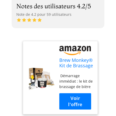
Notes des utilisateurs 4.2/5
Note de 4.2 pour 59 utilisateurs
Brew Monkey®
Kit de Brassage
Bière Triple |
‍ Démarrage
Kit Complet de
immédiat : le kit de
5L | 8,2% Alc. |
brassage de bière
Kit Fabrication
Brew Monkey
Bière | Idée
contient un paquet
Cadeau
d'ingrédients prêt
Homme | Kit
à l'emploi avec des
Bière | Coffret
quantités fraîches
Cadeau