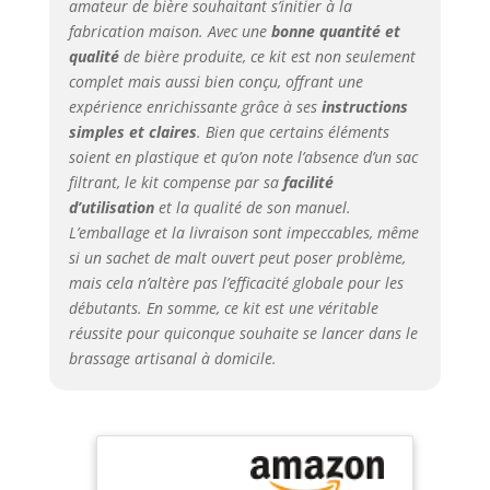
propre vraie bière
amateur de bière souhaitant s’initier à la
avec ce cadeau de
fabrication maison. Avec une
bonne quantité et
bière pour
qualité
de bière produite, ce kit est non seulement
hommes et
complet mais aussi bien conçu, offrant une
femmes. Les 8
expérience enrichissante grâce à ses
instructions
étapes différentes
simples et claires
. Bien que certains éléments
de votre bière
soient en plastique et qu’on note l’absence d’un sac
brassée sont
filtrant, le kit compense par sa
facilité
décrites avec
d’utilisation
et la qualité de son manuel.
précision dans les
L’emballage et la livraison sont impeccables, même
instructions
si un sachet de malt ouvert peut poser problème,
multilingues
fournies
mais cela n’altère pas l’efficacité globale pour les
(allemand,
débutants. En somme, ce kit est une véritable
néerlandais,
réussite pour quiconque souhaite se lancer dans le
anglais, français).
brassage artisanal à domicile.
Vous trouverez
également plus
d'informations
dans nos vidéos
d'instructions
pratiques. Si vous