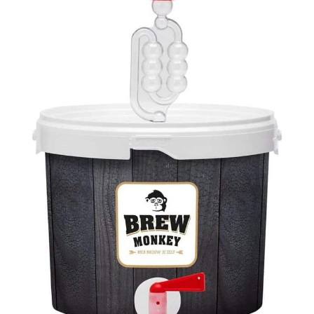
équilibrée de malt,
de houblon et de
levure. Vous avez
vous-même : deux
casseroles de 7
litres, une
passoire, une
cuillère de cuisson,
du sucre
cristallisé, 15
bouteilles vides.