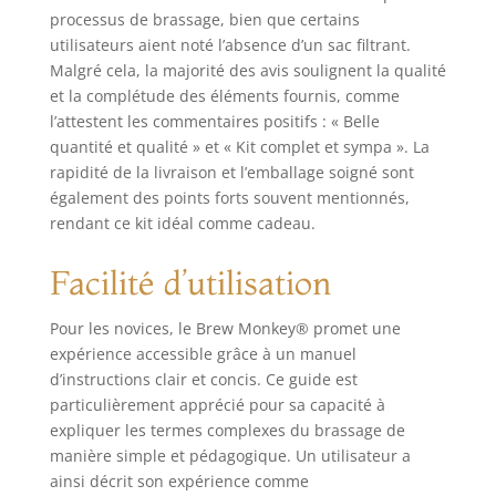
propre vraie bière
processus de brassage, bien que certains
avec ce cadeau de
utilisateurs aient noté l’absence d’un sac filtrant.
bière pour
Malgré cela, la majorité des avis soulignent la qualité
hommes et
et la complétude des éléments fournis, comme
femmes. Les 8
l’attestent les commentaires positifs : « Belle
étapes différentes
quantité et qualité » et « Kit complet et sympa ». La
de votre bière
rapidité de la livraison et l’emballage soigné sont
brassée sont
également des points forts souvent mentionnés,
décrites avec
précision dans les
rendant ce kit idéal comme cadeau.
instructions
multilingues
Facilité d’utilisation
fournies
(allemand,
Pour les novices, le Brew Monkey® promet une
néerlandais,
expérience accessible grâce à un manuel
anglais, français).
d’instructions clair et concis. Ce guide est
Vous trouverez
particulièrement apprécié pour sa capacité à
également plus
expliquer les termes complexes du brassage de
d'informations
dans nos vidéos
manière simple et pédagogique. Un utilisateur a
d'instructions
ainsi décrit son expérience comme