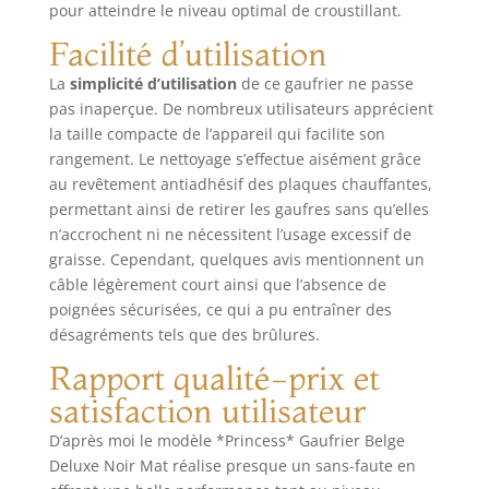
pour atteindre le niveau optimal de croustillant.
"cool touch" ne
chauffent pas.
Facilité d’utilisation
Composants
La
simplicité d’utilisation
de ce gaufrier ne passe
inclus: Gaufrier
belge Princess
pas inaperçue. De nombreux utilisateurs apprécient
Deluxe
la taille compacte de l’appareil qui facilite son
rangement. Le nettoyage s’effectue aisément grâce
au revêtement antiadhésif des plaques chauffantes,
permettant ainsi de retirer les gaufres sans qu’elles
n’accrochent ni ne nécessitent l’usage excessif de
graisse. Cependant, quelques avis mentionnent un
câble légèrement court ainsi que l’absence de
poignées sécurisées, ce qui a pu entraîner des
désagréments tels que des brûlures.
Rapport qualité-prix et
satisfaction utilisateur
D’après moi le modèle *Princess* Gaufrier Belge
Deluxe Noir Mat réalise presque un sans-faute en