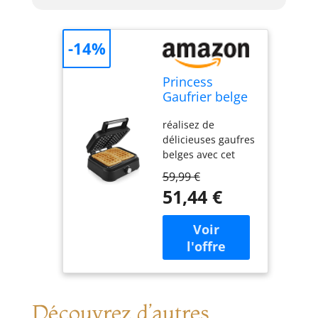
Deluxe
-14%
Princess
Gaufrier belge
Deluxe noir
réalisez de
mat - 2 gaufres
délicieuses gaufres
- 1 500 W
belges avec cet
élégant gaufrier
59,99 €
princess deluxe à
51,44 €
l'habillage noir
mat. choisissez la
température de
cuisson grâce à
son thermostat
réglable (
maximum : 220 °c)
pour obtenir des
Découvrez d’autres