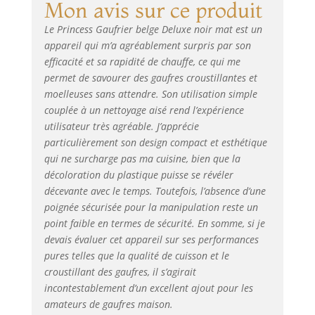
Mon avis sur ce produit
revêtement anti-
adhésif, sont très
Le Princess Gaufrier belge Deluxe noir mat est un
faciles à nettoyer
appareil qui m’a agréablement surpris par son
avec un chiffon
efficacité et sa rapidité de chauffe, ce qui me
humide. utilisez-le
permet de savourer des gaufres croustillantes et
sans risque : il
moelleuses sans attendre. Son utilisation simple
répond aux
couplée à un nettoyage aisé rend l’expérience
nouvelles normes
utilisateur très agréable. J’apprécie
de sécurité
particulièrement son design compact et esthétique
européennes, est
qui ne surcharge pas ma cuisine, bien que la
équipé de pieds
décoloration du plastique puisse se révéler
anti-dérapants et
d'un voyant vous
décevante avec le temps. Toutefois, l’absence d’une
indiquant qu'il est
poignée sécurisée pour la manipulation reste un
en marche. de
point faible en termes de sécurité. En somme, si je
plus, ses poignées
devais évaluer cet appareil sur ses performances
"cool touch" ne
pures telles que la qualité de cuisson et le
chauffent pas.
croustillant des gaufres, il s’agirait
Composants
incontestablement d’un excellent ajout pour les
inclus: Gaufrier
amateurs de gaufres maison.
belge Princess