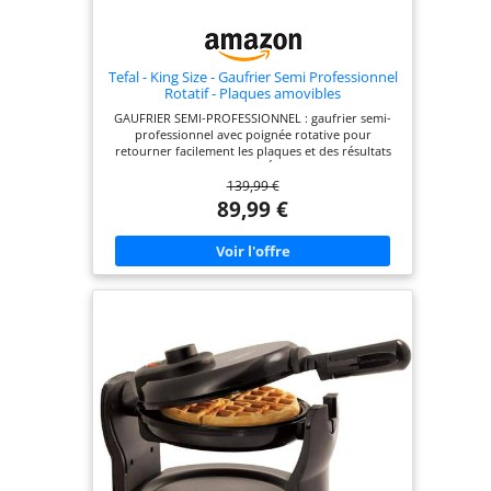
Tefal - King Size - Gaufrier Semi Professionnel
Rotatif - Plaques amovibles
GAUFRIER SEMI-PROFESSIONNEL : gaufrier semi-
professionnel avec poignée rotative pour
retourner facilement les plaques et des résultats
savoureux THERMOSTAT RÉGLABLE : Thermostat
139,99 €
réglable pour un ajustement parfait de la
température et des résultats savoureux
89,99 €
RÉSULTATS PARFAITS : Un indicateur lumineux
pratique vous permet de savoir lorsque les
plaques sont suffisamment chaudes pour
commencer la cuisson FACILE À NETTOYER :
Plaques résistantes au lave-vaisselle pour un
nettoyage sans effort REPARABILITE 15 ANS AU
JUSTE PRIX : engagement de réparabilité 15 ans au
juste prix grâce à notre réseau de 6200
réparateurs dans le monde, pour contribuer à la
protection de l’environnement et à la réduction
des déchets FACILE À RANGER : Une poignée
rabattable et un design compact pour un
rangement facile