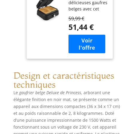
délicieuses gaufres
- 1 500 W
belges avec cet
élégant gaufrier
59,99 €
princess deluxe à
51,44 €
l'habillage noir
mat. choisissez la
température de
cuisson grâce à
son thermostat
réglable (
maximum : 220 °c)
pour obtenir des
Design et caractéristiques
gaufres
techniques
moelleuses ou
croustillantes,
Le
gaufrier belge Deluxe de Princess
, arborant une
selon vos
élégante finition en noir mat, se présente comme un
préférences. sa
appareil aux dimensions compactes (36 x 34 x 17 cm)
surface de cuisson
et au poids raisonnable de 2, 8 kilogrammes. Doté
de 26 x 22 cm vous
d’une puissance impressionnante de 1500 Watts et
permet de réaliser
fonctionnant sous un voltage de 230 V, cet appareil
deux gaufres par
promet une cuisson rapide et uniforme. Le plastique