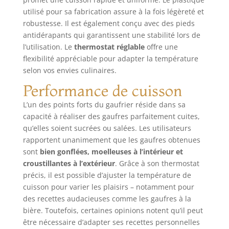
session. grâce à sa
puissance (1 500
utilisé pour sa fabrication assure à la fois légèreté et
w), votre appareil à
robustesse. Il est également conçu avec des pieds
gaufres chauffe
antidérapants qui garantissent une stabilité lors de
rapidement. ses
l’utilisation. Le
thermostat réglable
offre une
plaques, au
flexibilité appréciable pour adapter la température
revêtement anti-
selon vos envies culinaires.
adhésif, sont très
Performance de cuisson
faciles à nettoyer
avec un chiffon
L’un des points forts du gaufrier réside dans sa
humide. utilisez-le
capacité à réaliser des gaufres parfaitement cuites,
sans risque : il
qu’elles soient sucrées ou salées. Les utilisateurs
répond aux
rapportent unanimement que les gaufres obtenues
nouvelles normes
de sécurité
sont
bien gonflées, moelleuses à l’intérieur et
européennes, est
croustillantes à l’extérieur
. Grâce à son thermostat
équipé de pieds
précis, il est possible d’ajuster la température de
anti-dérapants et
cuisson pour varier les plaisirs – notamment pour
d'un voyant vous
des recettes audacieuses comme les gaufres à la
indiquant qu'il est
bière. Toutefois, certaines opinions notent qu’il peut
en marche. de
être nécessaire d’adapter ses recettes personnelles
plus, ses poignées