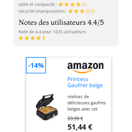
taille et compacité :
sécurité (manipulation) :
Notes des utilisateurs 4.4/5
Note de 4.4 pour 1635 utilisateurs
-14%
Princess
Gaufrier belge
Deluxe noir
réalisez de
mat - 2 gaufres
délicieuses gaufres
- 1 500 W
belges avec cet
élégant gaufrier
59,99 €
princess deluxe à
51,44 €
l'habillage noir