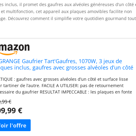
s inclus, il promet des gaufres aux alvéoles généreuses d’un côté 
e et multifonction, cet appareil aux plaques amovibles facilite non
age. Découvrez comment il simplifie votre quotidien gourmand tou
GRANGE Gaufrier Tart'Gaufres, 1070W, 3 jeux de
aques inclus, gaufres avec grosses alvéoles d’un côté
surface lisse pour tartiner de l’autre, Plaques
TIQUE : gaufres avec grosses alvéoles d’un côté et surface lisse
ovibles, Multifonction, 029424
r tartiner de l’autre. FACILE A UTILISER: pas de retournement
essaire du gaufrier RESULTAT IMPECCABLE : les plaques en fonte
luminium, revêtues d’antiadhésif, permettent une bonne
,99 €
artition de la chaleur et de réaliser des gaufres parfaitement
9,99 €
mées, faciles à démouler. MULTIFONCTION : maxi gaufres
tinables pour des goûters et desserts gourmands. Réaliser des
que monsieur généreux pour de délicieux en-cas grâce aux jeux
plaques inclus. Préparer des minis gaufres pour des cafés