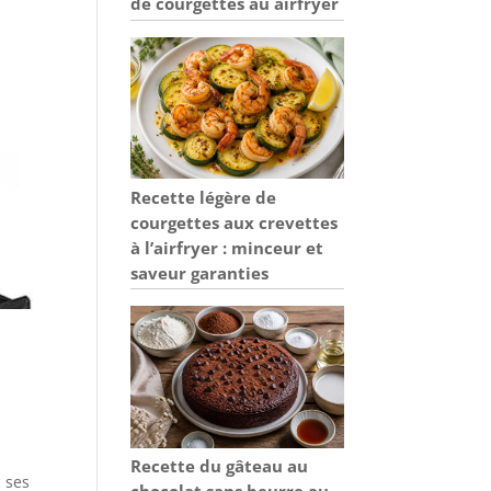
de courgettes au airfryer
Recette légère de
courgettes aux crevettes
à l’airfryer : minceur et
saveur garanties
Recette du gâteau au
c ses
chocolat sans beurre au