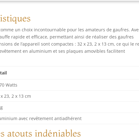
rmands ou des apéritifs dinatoires PRATIQUE : plaques
vibles et antiadhésives avec fixation par clips
istiques
comme un choix incontournable pour les amateurs de gaufres. Ave
uffe rapide et efficace, permettant ainsi de réaliser des gaufres
sions de l’appareil sont compactes : 32 x 23, 2 x 13 cm, ce qui le 
 revêtement en aluminium et ses plaques amovibles facilitent
tail
70 Watts
 x 23, 2 x 13 cm
kg
uminium avec revêtement antiadhérent
es atouts indéniables