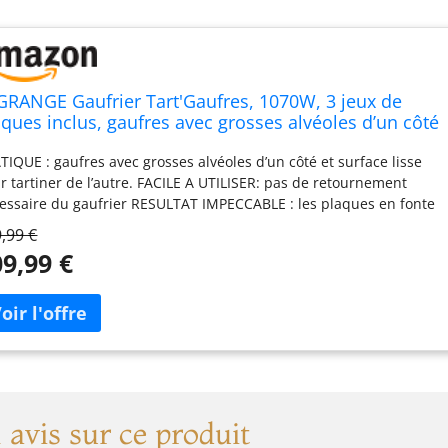
GRANGE Gaufrier Tart'Gaufres, 1070W, 3 jeux de
aques inclus, gaufres avec grosses alvéoles d’un côté
surface lisse pour tartiner de l’autre, Plaques
TIQUE : gaufres avec grosses alvéoles d’un côté et surface lisse
ovibles, Multifonction, 029424
r tartiner de l’autre. FACILE A UTILISER: pas de retournement
essaire du gaufrier RESULTAT IMPECCABLE : les plaques en fonte
luminium, revêtues d’antiadhésif, permettent une bonne
,99 €
artition de la chaleur et de réaliser des gaufres parfaitement
9,99 €
mées, faciles à démouler. MULTIFONCTION : maxi gaufres
tinables pour des goûters et desserts gourmands. Réaliser des
que monsieur généreux pour de délicieux en-cas grâce aux jeux
plaques inclus. Préparer des minis gaufres pour des cafés
rmands ou des apéritifs dinatoires PRATIQUE : plaques
vibles et antiadhésives avec fixation par clips
avis sur ce produit