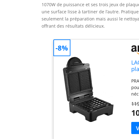
1070W de puissance et ses trois jeux de plaque
une surface lisse à tartiner de l’autre. Pratiqu
seulement la préparation mais aussi le nettoy
offrant des résultats délicieux.
-8%
LA
pl
et 
PRA
am
pou
néc
d’a
119
rép
10
for
tar
cro
de 