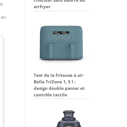
et
airfryer
t en
Test de la friteuse à air
Bella TriZone 1, 5 l :
design double panier et
contrôle tactile