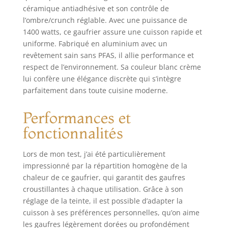
et rend chaque
céramique antiadhésive et son contrôle de
repas plus sain.
l’ombre/crunch réglable. Avec une puissance de
Passe au lave-
1400 watts, ce gaufrier assure une cuisson rapide et
vaisselle : éteignez
les assiettes et
uniforme. Fabriqué en aluminium avec un
jetez-les au lave-
revêtement sain sans PFAS, il allie performance et
vaisselle pour éviter
respect de l’environnement. Sa couleur blanc crème
tout désordre dur.
lui confère une élégance discrète qui s’intègre
TOXIN-FREE: Notre
parfaitement dans toute cuisine moderne.
revêtement
antiadhésif en
Performances et
céramique
signature est
fonctionnalités
exempt de PFAS,
PFOA, plomb ou
Lors de mon test, j’ai été particulièrement
cadmium. Plaques
impressionné par la répartition homogène de la
en aluminium
chaleur de ce gaufrier, qui garantit des gaufres
moulé sous
croustillantes à chaque utilisation. Grâce à son
pression : les
réglage de la teinte, il est possible d’adapter la
plaques amovibles
cuisson à ses préférences personnelles, qu’on aime
et ultra-durables
les gaufres légèrement dorées ou profondément
offrent une