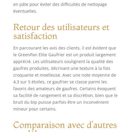
et des gaufres
en pâte pour éviter des difficultés de nettoyage
belges plus
éventuelles.
épaisses. ECRAN
LCD XL : Pour un
Retour des utilisateurs et
contrôle total de vos
paramètres de
satisfaction
gaufres
personnalisées.
En parcourant les avis des clients, il est évident que
DIAL ONE-TOUCH :
le GreenPan Elite Gaufrier est un produit largement
le contrôle intégré à
apprécié. Les utilisateurs soulignent la qualité des
une touche permet
gaufres produites, décrivant une texture à la fois
de choisir
croquante et moelleuse. Avec une note moyenne de
facilement le
4,3 sur 5 étoiles, ce gaufrier se classe parmi les
préréglage
favoris des amateurs de gaufres. Certains évoquent
souhaité.
STOCKAGE FACILE :
sa facilité de rangement et sa discrétion, bien que le
les plaques
bruit du bip puisse parfois être un inconvénient
gaufrées belges et
mineur pour certains.
classiques peuvent
être stockées au
Comparaison avec d’autres
fond de l'appareil