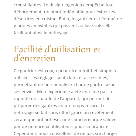
conductivité
croustillantes. Le design ingénieux empêche tout
thermique optimale
débordement, un atout indéniable pour éviter les
et des
désordres en cuisine. Enfin, le gaufrier est équipé de
performances
plaques amovibles qui passent au lave-vaisselle,
supérieures.
facilitant ainsi le nettoyage.
CONTRÔLE
RÉGLABLE DES
Facilité d’utilisation et
DOMMAGES &
CRUNCH : Trouvez
d’entretien
facilement le
réglage pour tout le
Ce gaufrier est conçu pour être intuitif et simple à
monde, du clair au
utiliser. Les réglages sont clairs et accessibles,
brun doré. DEUX
permettant de personnaliser chaque gaufre selon
ENSEMBLES DE
ses envies. Mon expérience a été enrichie par la
PLAQUES DE
rapidité de chauffe de l’appareil, qui permet de
PLAQUES DE
préparer des gaufres en un temps record. Le
PLAQUES DE
nettoyage se fait sans effort grâce au revêtement
GAUFFES : Des
gaufres
céramique antiadhésif, une caractéristique saluée
américaines
par de nombreux utilisateurs pour sa praticité.
classiques parfaites
Cependant, nous conseillons de ne pas surcharger