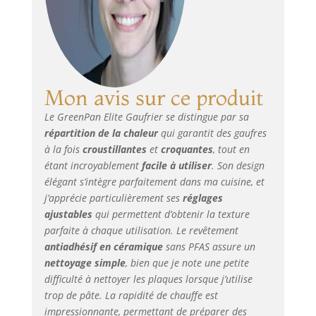
vaisselle : éteignez
les assiettes et
jetez-les au lave-
vaisselle pour éviter
tout désordre dur.
TOXIN-FREE: Notre
Mon avis sur ce produit
revêtement
antiadhésif en
Le GreenPan Elite Gaufrier se distingue par sa
céramique
répartition de la chaleur
qui garantit des gaufres
signature est
à la fois
croustillantes
et
croquantes
, tout en
exempt de PFAS,
étant incroyablement
facile à utiliser
. Son design
PFOA, plomb ou
élégant s’intègre parfaitement dans ma cuisine, et
cadmium. Plaques
en aluminium
j’apprécie particulièrement ses
réglages
moulé sous
ajustables
qui permettent d’obtenir la texture
pression : les
parfaite à chaque utilisation. Le revêtement
plaques amovibles
antiadhésif en céramique
sans PFAS assure un
et ultra-durables
nettoyage simple
, bien que je note une petite
offrent une
difficulté à nettoyer les plaques lorsque j’utilise
conductivité
trop de pâte. La rapidité de chauffe est
thermique optimale
impressionnante, permettant de préparer des