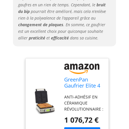
et des
gaufres en un rien de temps. Cependant, le
bruit
performances
du bip
pourrait être amélioré, mais cela n’enlève
supérieures.
rien à la polyvalence de l’appareil grâce au
CONTRÔLE
RÉGLABLE DES
changement de plaques
. En somme, ce gaufrier
DOMMAGES &
est un excellent choix pour quiconque souhaite
CRUNCH : Trouvez
allier
praticité
et
efficacité
dans sa cuisine.
facilement le
réglage pour tout le
monde, du clair au
brun doré. DEUX
ENSEMBLES DE
PLAQUES DE
GreenPan
PLAQUES DE
Gaufrier Elite 4
PLAQUES DE
carrés Belge et
GAUFFES : Des
ANTI-ADHÉSIF EN
Classique,
gaufres
CÉRAMIQUE
Plaques
américaines
RÉVOLUTIONNAIRE :
lavables au
classiques parfaites
Thermolon Volt, un
lave-vaisselle
et des gaufres
1 076,72 €
revêtement
en céramique
belges plus
antiadhésif en
antiadhésive
épaisses. ECRAN