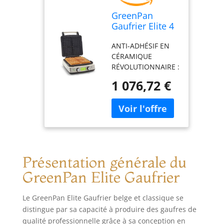
GreenPan
Gaufrier Elite 4
carrés Belge et
ANTI-ADHÉSIF EN
Classique,
CÉRAMIQUE
Plaques
RÉVOLUTIONNAIRE :
lavables au
Thermolon Volt, un
lave-vaisselle
1 076,72 €
revêtement
en céramique
antiadhésif en
antiadhésive
céramique
saine en
spécialement conçu
aluminium
pour résister à la
antiadhésif,
charge des
contrôle
appareils modernes
d'ombre/crunch
Présentation générale du
- ce revêtement
réglable, ne
antiadhésif en
débordera pas,
GreenPan Elite Gaufrier
céramique infusé
de diamant est
Le GreenPan Elite Gaufrier belge et classique se
extra résistant,
distingue par sa capacité à produire des gaufres de
nettoie facilement
qualité professionnelle grâce à sa conception en