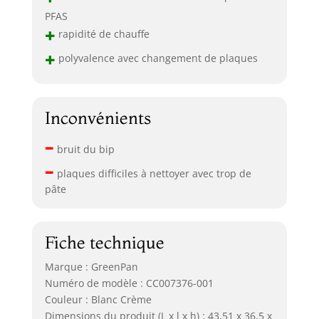
PFAS
+
rapidité de chauffe
+
polyvalence avec changement de plaques
Inconvénients
–
bruit du bip
–
plaques difficiles à nettoyer avec trop de
pâte
Fiche technique
Marque : GreenPan
Numéro de modèle : CC007376-001
Couleur : Blanc Crème
Dimensions du produit (L x l x h) : 43,51 x 36,5 x