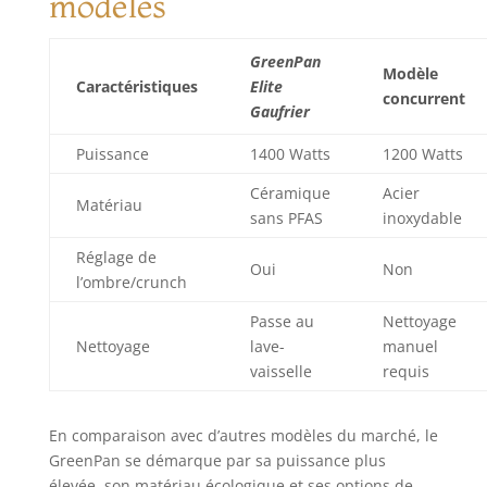
modèles
pour un accès
facile. EXTRA-
GRAND MOAT: Pour
GreenPan
éviter que la pâte
Modèle
Caractéristiques
Elite
ne fuit, le grand
concurrent
Gaufrier
canal encadre les
plaques de tous les
Puissance
1400 Watts
1200 Watts
côtés.
Céramique
Acier
Matériau
sans PFAS
inoxydable
Réglage de
Oui
Non
l’ombre/crunch
Passe au
Nettoyage
Nettoyage
lave-
manuel
vaisselle
requis
En comparaison avec d’autres modèles du marché, le
GreenPan se démarque par sa puissance plus
élevée, son matériau écologique et ses options de