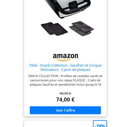
câble intégré facile à utiliser, permettant de
conserver un plan de travail bien rangé. Le
rangement vertical compact permet de gagner de
la place dans la cuisine
Tefal - Snack Collection - Gaufrier et Croque
Monsieurs - 2 jeux de plaques
SNACK COLLECTION : Profitez de recettes variés et
savoureuses pour vos repas PLAQUE : 2 sets de
plaques Gaufres et sandwiches inclus (jusqu'à 16
plaques de recettes disponibles pour varier les
99,99 €
plaisirs) NETTOYAGE FACILE : plaques avec surface
antiadhésives et compatibles lave-vaisselle
74,00 €
FONCTIONNEMENT : bouton marche/arrêt avec
témoin lumineux de fonctionnement
REPARABILITE 15 ANS AU JUSTE PRIX : engagement
de réparabilité 15 ans au juste prix grâce à notre
réseau de 6200 réparateurs dans le monde, pour
contribuer à la protection de l’environnement
-29%