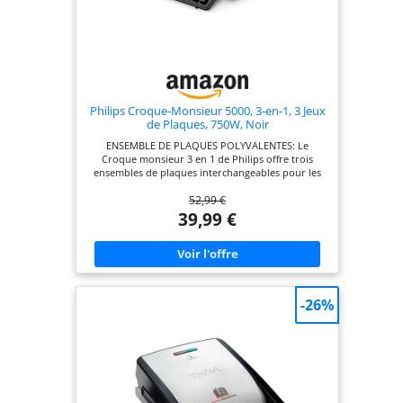
Philips Croque-Monsieur 5000, 3-en-1, 3 Jeux
de Plaques, 750W, Noir
ENSEMBLE DE PLAQUES POLYVALENTES: Le
Croque monsieur 3 en 1 de Philips offre trois
ensembles de plaques interchangeables pour les
paninis, les sandwichs et les gaufres, vous
52,99 €
permettant de savourer une large variété de plats
LE CROUSTILLANT À LA PERFECTION : Avec une
39,99 €
puissance de 750W, cet appareil à croque-
monsieur assure un chauffage rapide, grillant tout
à la perfection, pour un résultat croustillant et
doré NETTOYAGE SANS DIFFICULTÉ : Les plaques
de gril antiadhésives sont amovibles, facilitant le
nettoyage. Fini le récurage, il vous suffira de
-26%
retirer les plaques pour les nettoyer facilement
UNE CHALEUR HOMOGÈNE POUR DES RÉSULTATS
OPTIMAUX : Répartition uniforme de la chaleur
sur les plaques pour des garnitures parfaitement
fondues et grillées. Les plaques à sceller
conservent les ingrédients à l’intérieur
CONCEPTION CONVIVIALE:Cet appareil toaster &
gaufrier est doté d'un système de rangement du