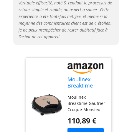
véritable efficacité, noté 5, rendant le processus de
retour simple et rapide, un aspect à saluer. Cette
expérience a été toutefois mitigée, et même si la
moyenne des commentaires client est de 4 étoiles,
je ne peux m’empêcher de rester dubitatif face à
l’achat de cet appareil.
Moulinex
Breaktime
Gaufrier
Moulinex
Croque-
Breaktime Gaufrier
Monsieur
Croque-Monsieur
Beige Noir
Beige Noir 700W
700W SJ616A12
110,89 €
SJ616A12. Produit
neuf dans son