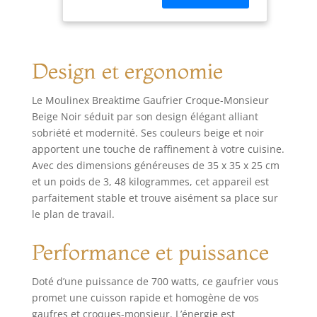
bénéficiant de la
garantie originale
du fabricant.
Électroménager.
Design et ergonomie
Marque Moulinex.
Simplicité et
facilité pour une
Le Moulinex Breaktime Gaufrier Croque-Monsieur
plus grande
Beige Noir séduit par son design élégant alliant
diversité!.
sobriété et modernité. Ses couleurs beige et noir
Référence
apportent une touche de raffinement à votre cuisine.
fabricant SJ617B12.
Avec des dimensions généreuses de 35 x 35 x 25 cm
EAN 30453
et un poids de 3, 48 kilogrammes, cet appareil est
parfaitement stable et trouve aisément sa place sur
le plan de travail.
Performance et puissance
Doté d’une puissance de 700 watts, ce gaufrier vous
promet une cuisson rapide et homogène de vos
gaufres et croques-monsieur. L’énergie est