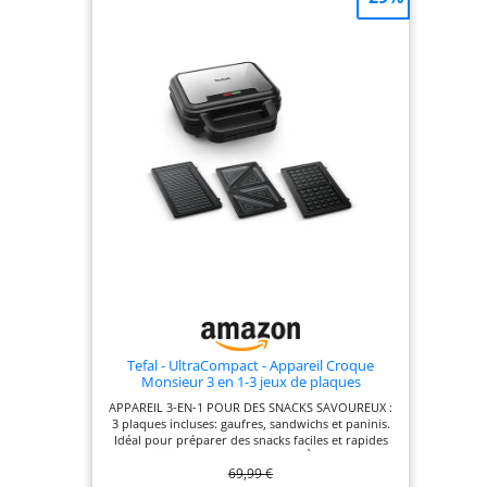
RANGEMENT PRATIQUE : range cordon pour plus
de praticité
Tefal - UltraCompact - Appareil Croque
Monsieur 3 en 1-3 jeux de plaques
APPAREIL 3-EN-1 POUR DES SNACKS SAVOUREUX :
3 plaques incluses: gaufres, sandwichs et paninis.
Idéal pour préparer des snacks faciles et rapides
au quotidien COMPACT ET FACILE À RANGER : Cet
69,99 €
appareil compact se range facilement pour ne pas