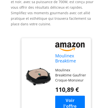
et noir, avec sa puissance de 700W, est conçu pour
vous offrir des résultats délicieux et rapides.
Simplifiez vos moments gourmands avec cet allié
pratique et esthétique qui trouvera facilement sa
place dans votre cuisine.
Moulinex
Breaktime
Gaufrier
Moulinex
Croque-
Breaktime Gaufrier
Monsieur
Croque-Monsieur
Beige Noir
Beige Noir 700W
700W SJ616A12
110,89 €
SJ616A12. Produit
neuf dans son
emballage
d'origine