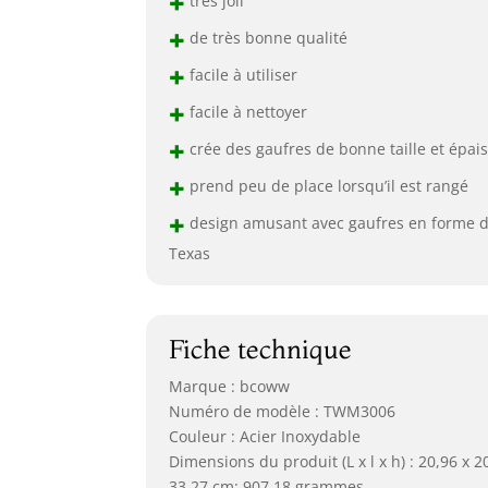
+
très joli
+
de très bonne qualité
+
facile à utiliser
+
facile à nettoyer
+
crée des gaufres de bonne taille et épai
+
prend peu de place lorsqu’il est rangé
+
design amusant avec gaufres en forme 
Texas
Fiche technique
Marque : bcoww
Numéro de modèle : TWM3006
Couleur : Acier Inoxydable
Dimensions du produit (L x l x h) : 20,96 x 2
33,27 cm; 907,18 grammes