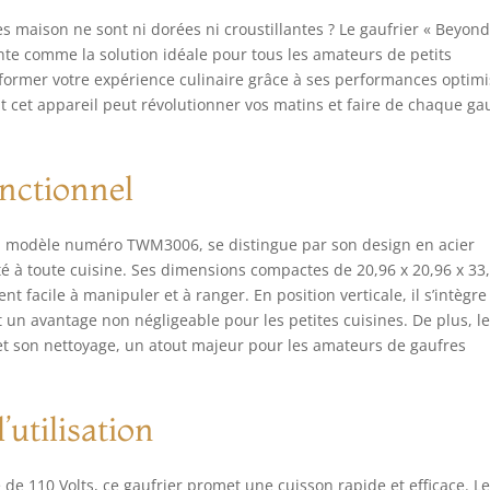
 maison ne sont ni dorées ni croustillantes ? Le gaufrier « Beyon
nte comme la solution idéale pour tous les amateurs de petits
former votre expérience culinaire grâce à ses performances optim
nt cet appareil peut révolutionner vos matins et faire de chaque ga
onctionnel
r, modèle numéro TWM3006, se distingue par son design en acier
 à toute cuisine. Ses dimensions compactes de 20,96 x 20,96 x 33
 facile à manipuler et à ranger. En position verticale, il s’intègre
t un avantage non négligeable pour les petites cuisines. De plus, l
n et son nettoyage, un atout majeur pour les amateurs de gaufres
’utilisation
de 110 Volts, ce gaufrier promet une cuisson rapide et efficace. L