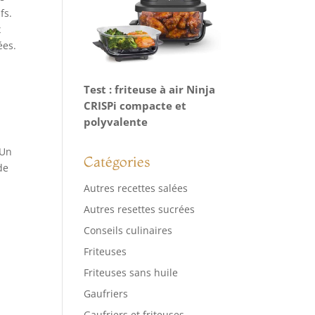
fs.
x
ées.
Test : friteuse à air Ninja
CRISPi compacte et
polyvalente
 Un
Catégories
de
Autres recettes salées
Autres resettes sucrées
Conseils culinaires
Friteuses
Friteuses sans huile
Gaufriers
Gaufriers et friteuses