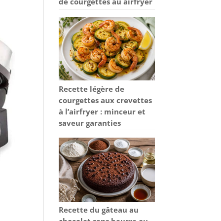
de courgettes au airfryer
Recette légère de
courgettes aux crevettes
à l’airfryer : minceur et
saveur garanties
Recette du gâteau au
chocolat sans beurre au