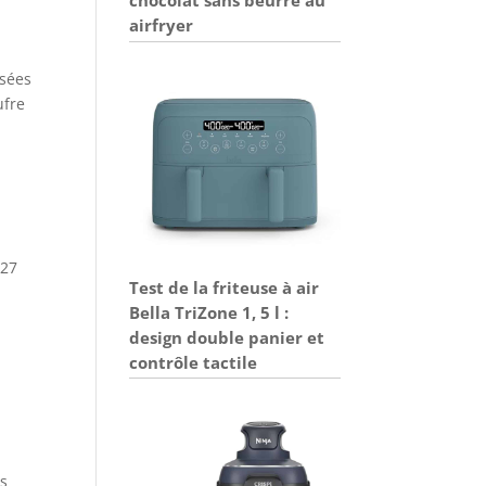
airfryer
d
isées
ufre
,27
Test de la friteuse à air
Bella TriZone 1, 5 l :
e
design double panier et
contrôle tactile
es