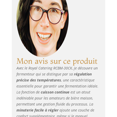
fonctionnement
sûr grâce à un
protecteur
thermique TCO de
pointe Simplicité –
fermenteur facile à
utiliser et à
nettoyer Durabilité
– design de qualité
en inox alimentaire
Mon avis sur ce produit
robuste
Avec le Royal Catering RCBM-30CK, je découvre un
fermenteur qui se distingue par sa
régulation
précise des températures
, une caractéristique
essentielle pour garantir une fermentation idéale.
La fonction de
cuisson continue
est un atout
indéniable pour les amateurs de bière maison,
permettant une gestion fluide du processus. La
minuterie facile à régler
ajoute une couche de
confort supplémentaire, même si le manuel