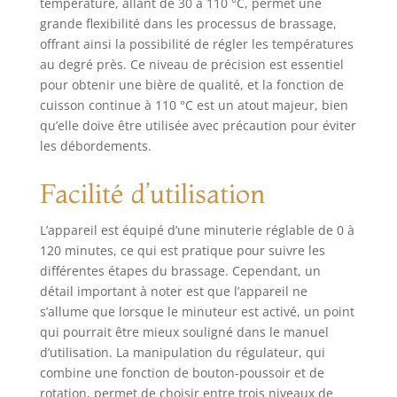
température, allant de 30 à 110 °C, permet une
utiliser et à
grande flexibilité dans les processus de brassage,
nettoyer Durabilité
offrant ainsi la possibilité de régler les températures
– design de qualité
au degré près. Ce niveau de précision est essentiel
en inox alimentaire
pour obtenir une bière de qualité, et la fonction de
robuste
cuisson continue à 110 °C est un atout majeur, bien
qu’elle doive être utilisée avec précaution pour éviter
les débordements.
Facilité d’utilisation
L’appareil est équipé d’une minuterie réglable de 0 à
120 minutes, ce qui est pratique pour suivre les
différentes étapes du brassage. Cependant, un
détail important à noter est que l’appareil ne
s’allume que lorsque le minuteur est activé, un point
qui pourrait être mieux souligné dans le manuel
d’utilisation. La manipulation du régulateur, qui
combine une fonction de bouton-poussoir et de
rotation, permet de choisir entre trois niveaux de