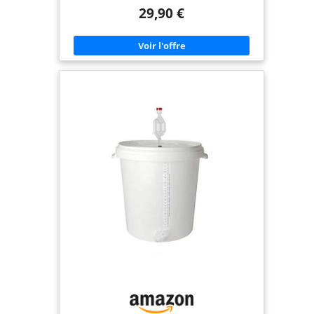
seau est résistant et peut être utilisé en intérieur
29,90 €
comme en extérieur Graduation pour mesure
précise": "Le seau est gradué pour vous permettre
de mesurer et de verser des quantités précises de
liquide Design rond et élégant": "Son design rond
et élégant en fait un seau esthétique et facile à
ranger Poignée pratique": "La poignée en
polypropylène assure une prise ferme et
confortable, facilitant le transport du seau