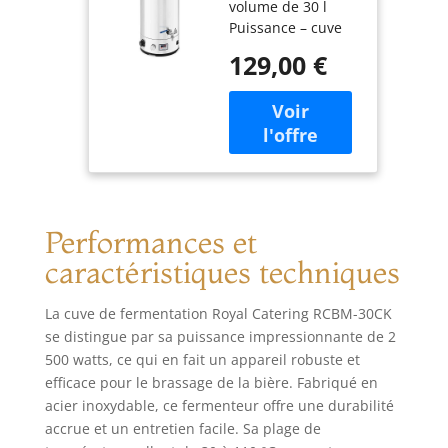
volume de 30 l
Fermenteur ?
Puissance – cuve
Bi?re Inox
de fermentation
Matériel
129,00 €
thermorégulée
(Volume : 30 l,
mettant à
Puissance :
disposition trois
700/1 800/2
réglages de
500 W, Plage
puissance de 700 /
de
1 800 / 2 500 W,
température :
une plage de
30-110 °C,
température de 30
Minuterie : 0-
Performances et
- 110 °C et un
120 min)
écran LED qui
caractéristiques techniques
facilite le contrôle
des paramètres
La cuve de fermentation Royal Catering RCBM-30CK
Sécurité –
se distingue par sa puissance impressionnante de 2
fonctionnement
500 watts, ce qui en fait un appareil robuste et
sûr grâce à un
efficace pour le brassage de la bière. Fabriqué en
protecteur
thermique TCO de
acier inoxydable, ce fermenteur offre une durabilité
pointe Simplicité –
accrue et un entretien facile. Sa plage de
fermenteur facile à