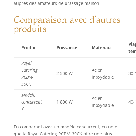
auprès des amateurs de brassage maison.
Comparaison avec d’autres
produits
Pla
Produit
Puissance
Matériau
tem
Royal
Catering
Acier
2 500 W
30-
RCBM-
inoxydable
30CK
Modèle
Acier
concurrent
1 800 W
40-
inoxydable
X
En comparant avec un modèle concurrent, on note
que la Royal Catering RCBM-30CK offre une plus