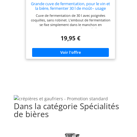
Grande cuve de fermentation, pour le vin et
la bière, fermenter 30 l de moût– usage
professionnel ou domestique
Cuve de fermentation de 30 l avec poignées
coquilles, sans robinet. L’embout de fermentation
se fixe simplement dans le manchon en
caoutchouc pour garantir une étanchéité parfaite
et éviter tout glissement. Convient pour les
19,95 €
aliments – Plastique (PP-HD) – Utilisable jusqu’à
100 °C. Avec graduation en litres pour évaluer le
contenu de remplissage. Bord supérieur renforcé
pour plus de stabilité et poignées antidérapantes.
Dans la catégorie Spécialités
de bières