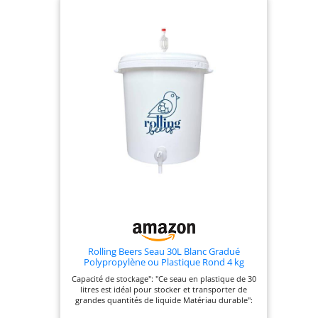
de la pression. Grâce au bouchon en acrylate, il
est possible d'ouvrir le couvercle sans laisse
passer l'air. Vous pouvez transvaser la bière
directment par le robinet. BRASSERIE: Envie de
brasser 30 litres de bière avec votre brasserie
maison ou faire votre vin de fruit à partir de votre
jardin? Rien de plus simple: la cuve à maîche
Klarstein Maischfest est un élément de brassage
amateur complet. Santé! QUALITÉ: en 2008,
Klarstein a commencé à bouleverser le monde de
l'électroménager. Les cuisiniers amateurs ont été
ravis par ce mix entre matériaux de qualité et
design moderne. Cette gamme s'étend des
réfrigérateurs ou mixeurs aux climatisateurs.
Rolling Beers Seau 30L Blanc Gradué
Polypropylène ou Plastique Rond 4 kg
Capacité de stockage": "Ce seau en plastique de 30
litres est idéal pour stocker et transporter de
grandes quantités de liquide Matériau durable":
"Fabriqué en polypropylène ou en plastique, ce