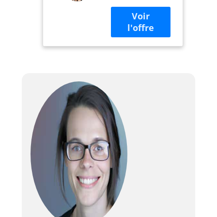
alcoolisées ; bière,
sangria, margarita,
punch. Limonade
et plus encore
Qualité : tour de
boisson en
plastique
transparent de
haute qualité
repose sur une
base en acier
chromé robuste de
8,9 cm Pratique : le
distributeur de
boisson dispose
d'un robinet EZ-
Pour pour un
service efficace
Froid : comprend
un tube de glace
amovible