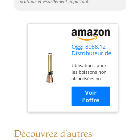
pratique et visuellement impactant.
Oggi 8088.12
Distributeur de
boisson en
Utilisation : pour
acier
les boissons non
inoxydable
alcoolisées ou
alcoolisées ; bière,
sangria, margarita,
punch. Limonade
et plus encore
Qualité : tour de
boisson en
plastique
Découvrez d’autres
transparent de
haute qualité