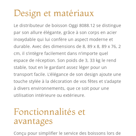
plastique
Design et matériaux
transparent de
haute qualité
repose sur une
Le distributeur de boisson Oggi 8088.12 se distingue
base en acier
par son allure élégante, grâce à son corps en acier
chromé robuste de
inoxydable qui lui confère un aspect moderne et
8,9 cm Pratique : le
durable. Avec des dimensions de 8, 89 x 8, 89 x 76, 2
distributeur de
cm, il s’intègre facilement dans n’importe quel
boisson dispose
espace de réception. Son poids de 3, 33 kg le rend
d'un robinet EZ-
stable, tout en le gardant assez léger pour un
Pour pour un
service efficace
transport facile. L’élégance de son design ajoute une
Froid : comprend
touche stylée à la décoration de vos fêtes et s’adapte
un tube de glace
à divers environnements, que ce soit pour une
amovible
utilisation intérieure ou extérieure.
permettant aux
boissons de rester
Fonctionnalités et
froides plus
avantages
longtemps Taille :
3 quartz,
distributeur de
Conçu pour simplifier le service des boissons lors de