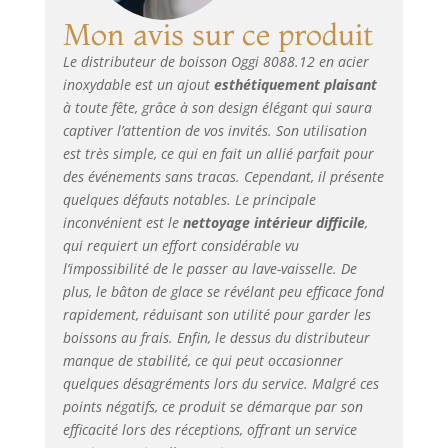
permettant aux
boissons de rester
Mon avis sur ce produit
froides plus
Le distributeur de boisson Oggi 8088.12 en acier
longtemps Taille :
inoxydable est un ajout
esthétiquement plaisant
3 quartz,
distributeur de
à toute fête, grâce à son design élégant qui saura
bière de 6 pintes
captiver l’attention de vos invités. Son utilisation
est très simple, ce qui en fait un allié parfait pour
des événements sans tracas. Cependant, il présente
quelques défauts notables. Le principale
inconvénient est le
nettoyage intérieur difficile
,
qui requiert un effort considérable vu
l’impossibilité de le passer au lave-vaisselle. De
plus, le bâton de glace se révélant peu efficace fond
rapidement, réduisant son utilité pour garder les
boissons au frais. Enfin, le dessus du distributeur
manque de stabilité, ce qui peut occasionner
quelques désagréments lors du service. Malgré ces
points négatifs, ce produit se démarque par son
efficacité lors des réceptions, offrant un service