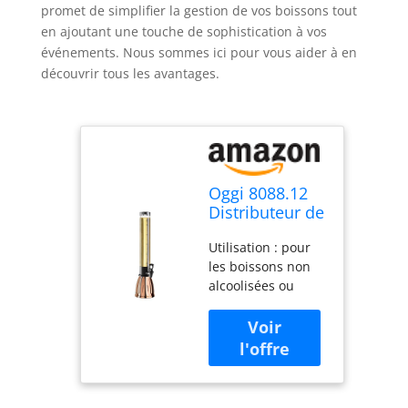
promet de simplifier la gestion de vos boissons tout
en ajoutant une touche de sophistication à vos
événements. Nous sommes ici pour vous aider à en
découvrir tous les avantages.
Oggi 8088.12
Distributeur de
boisson en
Utilisation : pour
acier
les boissons non
inoxydable
alcoolisées ou
alcoolisées ; bière,
sangria, margarita,
punch. Limonade
et plus encore
Qualité : tour de
boisson en