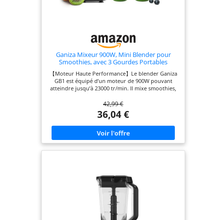
Ganiza Mixeur 900W, Mini Blender pour
Smoothies, avec 3 Gourdes Portables
(2×500ml+1×700ml), Lame à 4 Couteaux en
【Moteur Haute Performance】Le blender Ganiza
Acier Inoxydable, Sans BPA, Blender
GB1 est équipé d’un moteur de 900W pouvant
Électrique pour Shakes, Smoothies
atteindre jusqu’à 23000 tr/min. Il mixe smoothies,
milkshakes et jus en quelques secondes – parfait
42,99 €
pour préparer un petit-déjeuner rapide. 【Mixage
Professionnel】Les lames en acier inoxydable 304
36,04 €
à 4 tranchants, de qualité alimentaire, broient
facilement fruits, légumes, noix et glaçons – pour
des smoothies et milkshakes onctueux en
quelques secondes. 【Sécurité Renforcée】Le
blender Ganiza ne démarre que lorsque toutes les
pièces sont correctement assemblées. Des
ventilations à l’avant et à l’arrière assurent une
dissipation rapide de la chaleur, tandis que quatre
patins antidérapants en silicone garantissent une
stabilité optimale pendant l’utilisation. 【Facile à
Nettoyer】Les lames à 4 tranchants se rincent
facilement. Le gobelet portable et le couvercle
passent au lave-vaisselle – pour un nettoyage
rapide et sans effort. 【Grande Capacité & Design