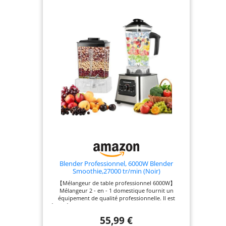
CHAQUE FOIS : mélangez, réduisez en purée,
mixez et broyez rapidement les ingrédients en
quelques secondes avec le mixeur noir LE MIXEUR
SMOOTHIE COMPREND : base motorisée de 1 000
Watts, carafe de 2,1 L (capacité de remplissage
maximal de 1,9 L) et lames Total Crushing. Couleur
: noir
Blender Professionnel, 6000W Blender
Smoothie,27000 tr/min (Noir)
【Mélangeur de table professionnel 6000W】
Mélangeur 2 - en - 1 domestique fournit un
équipement de qualité professionnelle. Il est
équipé d'un moteur de 6 000 W et d'une vitesse de
rotation de la lame allant jusqu'à 27 000 tr / min
55,99 €
pour un broyage facile même des ingrédients