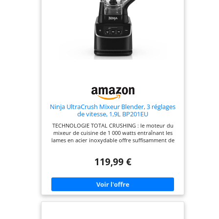
nomade】Livré avec un gobelet de 700ml et deux
gobelets de 500ml avec couvercles – parfaits pour
le bureau, la salle de sport ou vos déplacements.
Toutes les pièces sont sans BPA et sans danger
pour votre santé. 【Ce que Vous Recevrez】2 ×
Bouteilles Blender & Go de 500ml, 1 × Bouteille
Blender & Go de 700ml, 1 × Base Moteur à Couple
élevé, 1 × Base Lame en Acier Inoxydable à 4
Branches, 1 × Couvercle Solide, 2 × Anneaux de
Boisson, 2 × Couvercles Shake to Go, 1 × Joint en
Silicone pour la Base Lame, 1 × Joint en Silicone
pour le Couvercle, 1 × Brosse de Nettoyage, 1 ×
Manuel D'utilisation, 1 × Recette Professionnelle
de Smoothie.
Ninja UltraCrush Mixeur Blender, 3 réglages
de vitesse, 1,9L BP201EU
TECHNOLOGIE TOTAL CRUSHING : le moteur du
mixeur de cuisine de 1 000 watts entraînant les
lames en acier inoxydable offre suffisamment de
puissance pour piler les glaçons 3 MODES DE
VITESSE : bouton de contrôle facile d’utilisation
119,99 €
avec des modes de vitesse Low (Faible), High
(Élevée) et Crush (Broyage) du mixeur, plus un
réglage manuel Pulse (Impulsion) GRANDE
CAPACITÉ DE 2,1 L (CAPACITÉ DE REMPLISSAGE
MAXIMAL DE 1,9 L) : la grande carafe du mixeur
blender est idéale pour préparer marinades,
sauces, smoothies et boissons glacées DES
RÉSULTATS HOMOGÈNES ET ONCTUEUX, À