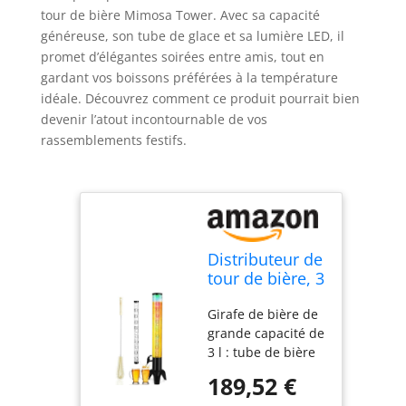
tour de bière Mimosa Tower. Avec sa capacité
généreuse, son tube de glace et sa lumière LED, il
promet d’élégantes soirées entre amis, tout en
gardant vos boissons préférées à la température
idéale. Découvrez comment ce produit pourrait bien
devenir l’atout incontournable de vos
rassemblements festifs.
Distributeur de
tour de bière, 3
l Mimosa
Girafe de bière de
Tower avec
grande capacité de
tube de glace
3 l : tube de bière
et lumière LED,
de 3 l = 8
distributeur de
189,52 €
bouteilles de bière
boisson de