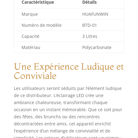
Caractéristique
Détails
couleur au hasard.
Les lumières LED
Marque
HUAFUNWIN
ajoutent à
l'atmosphère pour
Numéro de modèle
BTD-01
de nombreuses
occasions, telles
Capacité
3 Litres
que le carnaval de
Matériau
Polycarbonate
Noël, les fêtes
d'anniversaire, etc.
Robinet de qualité
Une Expérience Ludique et
supérieure et
Conviviale
support solide : le
robinet et le
support du
Les utilisateurs seront séduits par l’élément ludique
distributeur de
de ce distributeur. L’éclairage LED crée une
liqueur sont
ambiance chaleureuse, transformant chaque
fabriqués à partir
occasion en un instant mémorable. Que ce soit pour
de matériau PC
des fêtes, des brunchs ou des rencontres
robuste qui est
décontractées entre amis, cet appareil enrichit
super durable, ne
l’expérience d’un mélange de convivialité et de
se fissure pas ou
simplicité. Les retours d’utilisateurs sont unanimes :