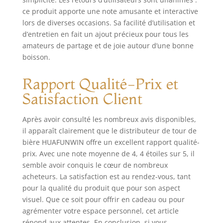
ne se casse pas
ce produit apporte une note amusante et interactive
facilement. Il peut
être largement
lors de diverses occasions. Sa facilité d’utilisation et
utilisé pour la
d’entretien en fait un ajout précieux pour tous les
bière, le vin, les
amateurs de partage et de joie autour d’une bonne
jus, les cocktails,
boisson.
les spiritueux et
autres boissons.
Rapport Qualité-Prix et
Tour de bière
Satisfaction Client
polyvalente : le
distributeur de
bière avec tube à
Après avoir consulté les nombreux avis disponibles,
glace pour pub
il apparaît clairement que le distributeur de tour de
fera un
bière HUAFUNWIN offre un excellent rapport qualité-
complément
prix. Avec une note moyenne de 4, 4 étoiles sur 5, il
parfait à votre bar
semble avoir conquis le cœur de nombreux
au bar, restaurant,
acheteurs. La satisfaction est au rendez-vous, tant
fêtes, pubs,
pour la qualité du produit que pour son aspect
maison, café,
visuel. Que ce soit pour offrir en cadeau ou pour
événements ou
réunions en plein
agrémenter votre espace personnel, cet article
air. Le distributeur
répond aux attentes. En conclusion, si vous