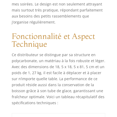
mes soirées. Le design est non seulement attrayant
disponible. Il
gardera votre bière
mais surtout très pratique, répondant parfaitement
froide pendant des
aux besoins des petits rassemblements que
heures, il est assez
j’organise régulièrement.
grand pour
contenir des
Fonctionnalité et Aspect
glaçons standard
Technique
pour des
recharges rapides,
ou vous pouvez le
Ce distributeur se distingue par sa structure en
remplir avec de
polycarbonate, un matériau à la fois robuste et léger.
l'eau et congeler
Avec des dimensions de 18, 5 x 18, 5 x 81, 5 cm et un
l'ensemble du
poids de 1, 27 kg, il est facile à déplacer et à placer
tube. Lumière LED
sur n’importe quelle table. La performance de ce
dégradée de 7
produit réside aussi dans la conservation de la
couleurs : le
boisson grâce à son tube de glace, garantissant une
distributeur de
fraîcheur optimale. Voici un tableau récapitulatif des
boissons est livré
spécifications techniques :
avec des lumières
LED qui peuvent
changer de