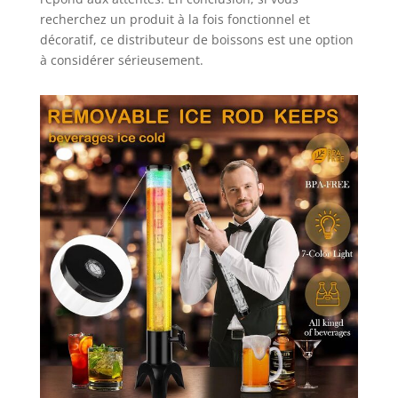
de robinet de bière
recherchez un produit à la fois fonctionnel et
portable peut être
décoratif, ce distributeur de boissons est une option
utilisé comme une
à considérer sérieusement.
pièce de
décoration
autonome ou
combiné avec
d'autres pièces de
bar pour créer un
cadre de bar
unique.