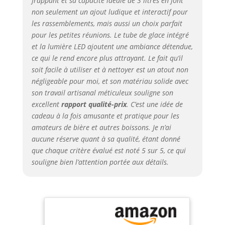
frappant et sa capacité idéale de 3 litres en font
contenir des
glaçons standard
non seulement un ajout ludique et interactif pour
pour des
les rassemblements, mais aussi un choix parfait
recharges rapides,
pour les petites réunions. Le tube de glace intégré
ou vous pouvez le
et la lumière LED ajoutent une ambiance détendue,
remplir avec de
ce qui le rend encore plus attrayant. Le fait qu’il
l'eau et congeler
soit facile à utiliser et à nettoyer est un atout non
l'ensemble du
négligeable pour moi, et son matériau solide avec
tube. Lumière LED
son travail artisanal méticuleux souligne son
dégradée de 7
excellent
rapport qualité-prix
. C’est une idée de
couleurs : le
cadeau à la fois amusante et pratique pour les
distributeur de
boissons est livré
amateurs de bière et autres boissons. Je n’ai
avec des lumières
aucune réserve quant à sa qualité, étant donné
LED qui peuvent
que chaque critère évalué est noté 5 sur 5, ce qui
changer de
souligne bien l’attention portée aux détails.
couleur au hasard.
Les lumières LED
ajoutent à
l'atmosphère pour
de nombreuses
occasions, telles