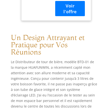
de 340 g, il est
table, 3,2 l
facile d'accueillir
pour bière,
tout le monde à
margarita,
table sans avoir à
liqueur,
remplir la tour
boissons
encore et encore.
Le distributeur de
Un Design Attrayant et
bière de table pour
les fêtes rend
Pratique pour Vos
l'atmosphère de
Réunions
fête et pratique,
vous pouvez
partager de la
Le Distributeur de tour de bière, modèle BTD-01 de
bière et des
la marque HUAFUNWIN, a récemment capté mon
boissons avec vos
attention avec son allure moderne et sa capacité
amis et votre
ingénieuse. Conçu pour contenir jusqu’à 3 litres de
famille. Tube à
votre boisson favorite, il ne passe pas inaperçu grâce
glace amovible : le
à son tube de glace intégré et son système
tube à glace
d’éclairage LED. J’ai eu l’occasion de le tester au sein
amovible
de mon espace bar personnel et il est rapidement
transparent est le
devenu le centre de toutes les discussions lors de
meilleur