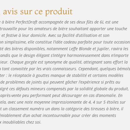
 deuxième fermentation. Plus De 40 Bières À Découvrir – La
avis sur ce produit
me PerfectDraft propose plus de 40 références : Stella Artois,
fe, Kwak, Goose Island, Jupiler et bien d’autres. IPA houblonnées,
e à bière PerfectDraft accompagnée de ses deux fûts de 6L est une
ers légères ou bières belges, il existe un fût adapté à tous les
 trouvaille pour les amateurs de bière souhaitant apporter une touche
ts La Pression Parfaite Avec PerfectDraft – Rejoignez une
 et festive à leur domicile. Avec sa facilité d’utilisation et son
munauté de passionnés qui profitent déjà de la bière pression à
icile. Avec son système performant et sa grande variété de fûts,
ion simplissime, elle constitue l’idée cadeau parfaite pour toute occasion
fectDraft transforme chaque dégustation en moment convivial
ité des bières disponibles, notamment Leffe Blonde et Jupiler, ravira les
 tandis que le design élégant s’intègre harmonieusement dans n’importe
rieur. Chaque gorgée est synonyme de qualité, atteignant sans effort la
n tant convoitée par les vrais connaisseurs. Cependant, quelques bémol
ter : le réceptacle à gouttes manque de stabilité et certains modèles
 de problèmes de joints qui peuvent gâcher l’expérience si prêts au
algré ces défauts mineurs compensés par la solidité globale du produit,
e après-vente peu performant peut décourager en cas d’anomalie. En
cela, avec une note moyenne impressionnante de 4, 4 sur 5 étoiles sur
 un classement numéro un dans la catégorie des tireuses à bière, il
déniablement d’un achat incontournable pour créer des moments
x inoubliables chez soi.