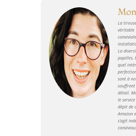
une
Mon 
gam
Lef
La tireus
lag
véritable
goû
conviviale
com
dom
installat
Per
La divers
papilles,
quel inté
perfectio
sont à no
souffrent
détail. M
le servic
dépit de 
Amazon et
s’agit in
conviviau