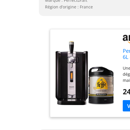
Marque : PerfectDraft
Région d’origine : France
Pe
6L
3°
Une
Id
dég
mai
res
24
Ave
Per
env
de 
Cet
fra
sél