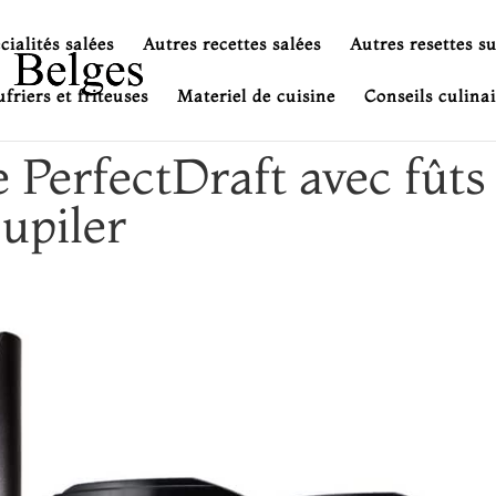
cialités salées
Autres recettes salées
Autres resettes s
friers et friteuses
Materiel de cuisine
Conseils culinai
e PerfectDraft avec fûts
Jupiler