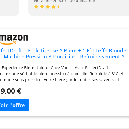
Note de 4.4 pour 130 utilisateurs
rfectDraft – Pack Tireuse À Bière + 1 Fût Leffe Blonde
 – Machine Pression À Domicile – Refroidissement À
C – 30 Jours Fraîcheur – Écran LED Température –
 Expérience Bière Unique Chez Vous – Avec PerfectDraft,
ée Cadeau Amateur Bière
ustez une véritable bière pression à domicile. Refroidie à 3°C et
ntenue sous pression, votre bière garde toutes ses saveurs et
te fraîche et pétillante pendant 30 jours entiers Pack Complet
9,00 €
c Fût Leffe Blonde 6L Inclus – Ce pack contient la machine
fectDraft HD3720/26 ainsi qu’un fût Leffe Blonde de 6 litres, soit
iron 10 pintes de bière pression. Idéal pour découvrir le plaisir
déguster une Leffe Blonde bien fraîche à la maison ou entre amis
te bière de fermentation basse surprends par sa légèreté et sa
îcheur. Produite à partir de malts d’orge et de riz soigneusement
ectionnés, la bière est affinée pendant quatre semaines avant