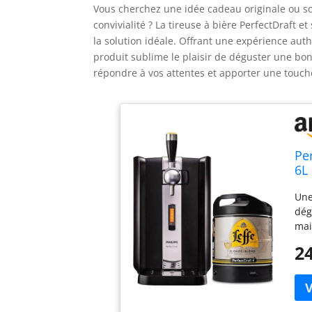
Vous cherchez une idée cadeau originale ou s
convivialité ? La tireuse à bière PerfectDraft e
la solution idéale. Offrant une expérience aut
produit sublime le plaisir de déguster une bo
répondre à vos attentes et apporter une touc
Pe
6L
3°
Une
Id
dég
mai
res
24
Ave
Per
env
de 