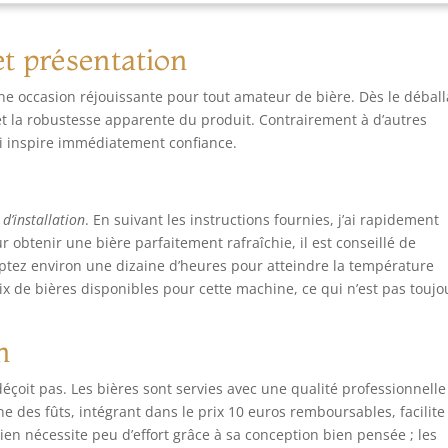
te bière de fermentation basse surprends par sa légèreté et sa
îcheur. Produite à partir de malts d’orge et de riz soigneusement
ectionnés, la bière est affinée pendant quatre semaines avant
t présentation
 deuxième fermentation. Plus De 40 Bières À Découvrir – La
me PerfectDraft propose plus de 40 références : Stella Artois,
ne occasion réjouissante pour tout amateur de bière. Dès le déball
fe, Kwak, Goose Island, Jupiler et bien d’autres. IPA houblonnées,
 et la robustesse apparente du produit. Contrairement à d’autres
ers légères ou bières belges, il existe un fût adapté à tous les
-ci inspire immédiatement confiance.
ts La Pression Parfaite Avec PerfectDraft – Rejoignez une
munauté de passionnés qui profitent déjà de la bière pression à
icile. Avec son système performant et sa grande variété de fûts,
fectDraft transforme chaque dégustation en moment convivial
 d’installation
. En suivant les instructions fournies, j’ai rapidement
r obtenir une bière parfaitement rafraîchie, il est conseillé de
ptez environ une dizaine d’heures pour atteindre la température
oix de bières disponibles pour cette machine, ce qui n’est pas toujo
n
éçoit pas. Les bières sont servies avec une qualité professionnelle 
 des fûts, intégrant dans le prix 10 euros remboursables, facilite
tien nécessite peu d’effort grâce à sa conception bien pensée ; les