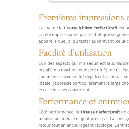
Cet
fra
sél
Premières impressions e
une
gam
L’achat de la
tireuse à bière PerfectDraft
est u
Lef
j’ai été impressionné par l’esthétique soignée
lag
appareils que j’ai pu tester auparavant, celui
goû
com
Facilité d’utilisation
dom
Per
L’un des aspects qui m’a séduit est la
simplicité
installé ma machine et inséré un fût de 6L. Pou
commencer avec un fût déjà froid ; sinon, com
idéale. J’apprécie particulièrement le large ch
le cas chez ses concurrents.
Performance et entretie
Côté performance, la
Tireuse PerfectDraft
ne d
mousse onctueuse et goût préservé. La consigne
retour tout en encourageant l’écologie. L’entre