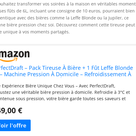
ouhaitez transformer vos soirées à la maison en véritables moment
t ses fûts de 6L, incluant une consigne de 10 euros, pourraient bien
hentique avec des bières comme la Leffe Blonde ou la Jupiler, ce
nne bière pression chez soi. Découvrez comment cette tireuse peut
he unique à vos moments partagés.
rfectDraft – Pack Tireuse À Bière + 1 Fût Leffe Blonde
 – Machine Pression À Domicile – Refroidissement À
C – 30 Jours Fraîcheur – Écran LED Température –
 Expérience Bière Unique Chez Vous – Avec PerfectDraft,
ée Cadeau Amateur Bière
ustez une véritable bière pression à domicile. Refroidie à 3°C et
ntenue sous pression, votre bière garde toutes ses saveurs et
te fraîche et pétillante pendant 30 jours entiers Pack Complet
9,00 €
c Fût Leffe Blonde 6L Inclus – Ce pack contient la machine
fectDraft HD3720/26 ainsi qu’un fût Leffe Blonde de 6 litres, soit
iron 10 pintes de bière pression. Idéal pour découvrir le plaisir
déguster une Leffe Blonde bien fraîche à la maison ou entre amis