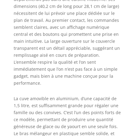
votre glace
dimensions (40,2 cm de long pour 28,1 cm de large)
préférée par
nécessitent de lui prévoir une place dédiée sur le
l'ouverture.
plan de travail. Au premier contact, les commandes
Commutateur
semblent claires, avec un affichage numérique
rotatif : vous
central et des boutons qui promettent une prise en
contrôlez le temps
main intuitive. La large ouverture sur le couvercle
de préparation de
transparent est un détail appréciable, suggérant un
manière très
remplissage aisé en cours de préparation.
flexible grâce à un
L’ensemble respire la qualité et l’on sent
commutateur
immédiatement que l’on n’est pas face à un simple
rotatif facile à
utiliser et pouvez
gadget, mais bien à une machine conçue pour la
réajuster à tout
performance.
moment.
Comprend :
La cuve amovible en aluminium, d’une capacité de
Machine à glaçons
1,5 litre, est suffisamment grande pour régaler une
MD18387,
famille ou des convives. C’est l’un des points forts de
couvercle,
ce modèle, permettant de produire une quantité
agitateur, gobelet
généreuse de glace ou de yaourt en une seule fois.
gradué, spatule
Le bras mélangeur en plastique semble solide, et