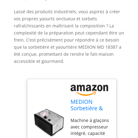
Lassé des produits industriels, vous aspirez à créer
vos propres yaourts onctueux et sorbets
rafraîchissants en maîtrisant la composition ? La
complexité de la préparation peut cependant être un
frein. C’est précisément pour répondre à ce besoin
que la sorbetière et yaourtière MEDION MD 18387 a
été conçue, promettant de rendre le fait-maison
accessible et gourmand.
MEDION
Sorbetière &
Yoghurt Maker,
Machine à glaçons
Machine à
avec compresseur
yaourt, 1,5
intégré, capacité
litre, 150 Watt,