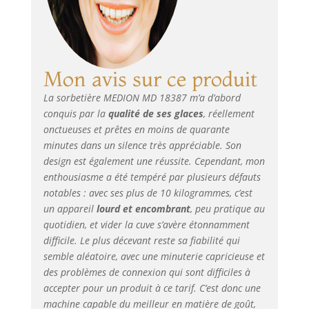
ingrédients de
votre choix et
ajoutez d'autres
idées délicieuses à
votre glace
Mon avis sur ce produit
préférée par
La sorbetière MEDION MD 18387 m’a d’abord
l'ouverture.
conquis par la
qualité de ses glaces
, réellement
Commutateur
rotatif : vous
onctueuses et prêtes en moins de quarante
contrôlez le temps
minutes dans un silence très appréciable. Son
de préparation de
design est également une réussite. Cependant, mon
manière très
enthousiasme a été tempéré par plusieurs défauts
flexible grâce à un
notables : avec ses plus de 10 kilogrammes, c’est
commutateur
un appareil
lourd et encombrant
, peu pratique au
rotatif facile à
quotidien, et vider la cuve s’avère étonnamment
utiliser et pouvez
difficile. Le plus décevant reste sa fiabilité qui
réajuster à tout
semble aléatoire, avec une minuterie capricieuse et
moment.
des problèmes de connexion qui sont difficiles à
Comprend :
accepter pour un produit à ce tarif. C’est donc une
Machine à glaçons
MD18387,
machine capable du meilleur en matière de goût,