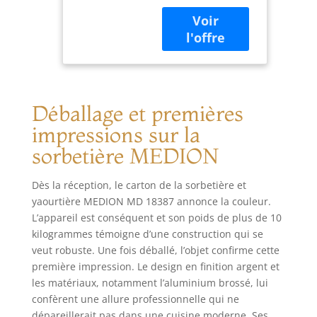
de 1,5 l, bac à
MD 18387
glaçons en
aluminium, plage
de température de
-18°C et -35°C, et
commutateur
rotatif Capacité de
Déballage et premières
1,5 litre : le très
grand récipient en
impressions sur la
aluminium (avec
sorbetière MEDION
revêtement
antiadhésif) vous
permet de
Dès la réception, le carton de la sorbetière et
préparer de la
yaourtière MEDION MD 18387 annonce la couleur.
glace pour toute
L’appareil est conséquent et son poids de plus de 10
votre famille.
kilogrammes témoigne d’une construction qui se
Personnalisable :
veut robuste. Une fois déballé, l’objet confirme cette
mélangez les
première impression. Le design en finition argent et
ingrédients de
les matériaux, notamment l’aluminium brossé, lui
votre choix et
confèrent une allure professionnelle qui ne
ajoutez d'autres
dépareillerait pas dans une cuisine moderne. Ses
idées délicieuses à