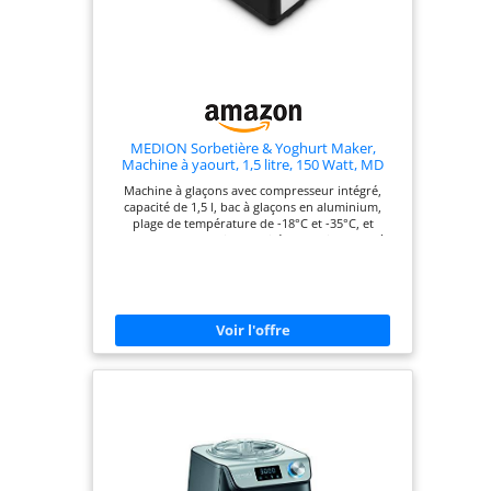
MEDION Sorbetière & Yoghurt Maker,
Machine à yaourt, 1,5 litre, 150 Watt, MD
18387
Machine à glaçons avec compresseur intégré,
capacité de 1,5 l, bac à glaçons en aluminium,
plage de température de -18°C et -35°C, et
commutateur rotatif Capacité de 1,5 litre : le très
grand récipient en aluminium (avec revêtement
antiadhésif) vous permet de préparer de la glace
pour toute votre famille. Personnalisable :
mélangez les ingrédients de votre choix et ajoutez
d'autres idées délicieuses à votre glace préférée
par l'ouverture. Commutateur rotatif : vous
contrôlez le temps de préparation de manière très
flexible grâce à un commutateur rotatif facile à
utiliser et pouvez réajuster à tout moment.
Comprend : Machine à glaçons MD18387,
couvercle, agitateur, gobelet gradué, spatule