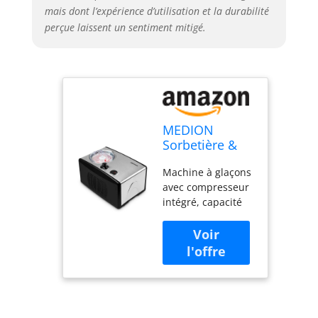
couvercle,
mais dont l’expérience d’utilisation et la durabilité
agitateur, gobelet
perçue laissent un sentiment mitigé.
gradué, spatule
MEDION
Sorbetière &
Yoghurt Maker,
Machine à glaçons
Machine à
avec compresseur
yaourt, 1,5
intégré, capacité
litre, 150 Watt,
de 1,5 l, bac à
MD 18387
glaçons en
aluminium, plage
de température de
-18°C et -35°C, et
commutateur
rotatif Capacité de