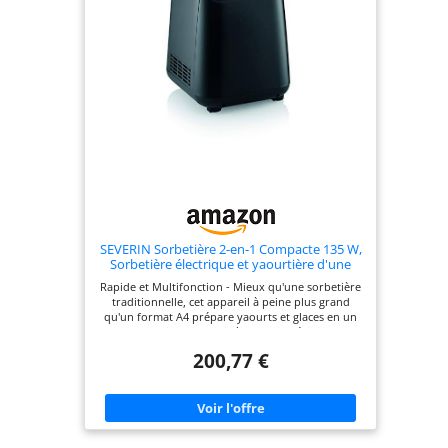
SEVERIN Sorbetière 2-en-1 Compacte 135 W,
Sorbetière électrique et yaourtière d'une
capacité 1,2 L, Machine à glace avec livre de
Rapide et Multifonction - Mieux qu'une sorbetière
recettes, noir, EZ 7407
traditionnelle, cet appareil à peine plus grand
qu'un format A4 prépare yaourts et glaces en un
tour de main sans avoir à placer le récipient au
préalable au congélateur Fonction innovante – La
200,77 €
fonction 2-en-1 « chaud & froid » permet de
réaliser glaces, sorbets mais aussi des pots de
yaourt avec un seul appareil. La fonction «
KeepCooling » permet de refroidir le contenu
automatiquement une fois la préparation
terminée Fait maison – Les 4 programmes