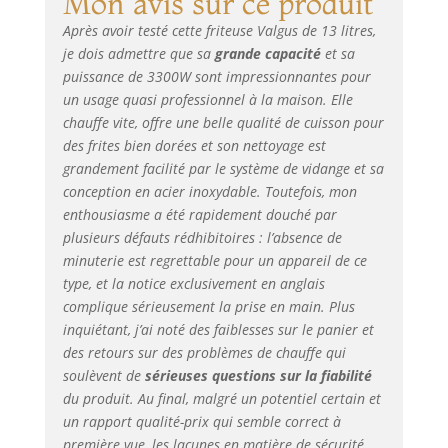
Mon avis sur ce produit
réservoir.
Après avoir testé cette friteuse Valgus de 13 litres,
Puissance : 3300W.
je dois admettre que sa
grande capacité
et sa
MATÉRIAU DE
puissance de 3300W sont impressionnantes pour
QUALITÉ
ALIMENTAIRE :
un usage quasi professionnel à la maison. Elle
Fabriqué en acier
chauffe vite, offre une belle qualité de cuisson pour
inoxydable 304 de
des frites bien dorées et son nettoyage est
qualité
grandement facilité par le système de vidange et sa
alimentaire, pour
conception en acier inoxydable. Toutefois, mon
Valgus concerne
enthousiasme a été rapidement douché par
votre vie saine. Le
plusieurs défauts rédhibitoires : l’absence de
design épais lui
minuterie est regrettable pour un appareil de ce
confère une
type, et la notice exclusivement en anglais
construction
complique sérieusement la prise en main. Plus
robuste et durable,
inquiétant, j’ai noté des faiblesses sur le panier et
sans bords
tranchants. FACILE
des retours sur des problèmes de chauffe qui
À NETTOYER : Le
soulèvent de
sérieuses questions sur la fiabilité
panier amovible de
du produit. Au final, malgré un potentiel certain et
la friteuse avec
un rapport qualité-prix qui semble correct à
vidange est équipé
première vue, les lacunes en matière de sécurité,