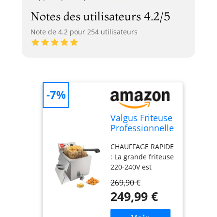
Notes des utilisateurs 4.2/5
Note de 4.2 pour 254 utilisateurs
-7%
Valgus Friteuse
Professionnelle
électrique en
CHAUFFAGE RAPIDE
acier
: La grande friteuse
inoxydable
220-240V est
3300W 13L
fabriquée avec un
269,90 €
corps de machine
249,99 €
en métal galvanisé
de première