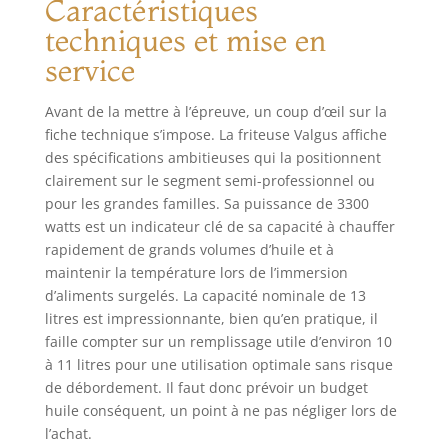
Caractéristiques
panier amovible de
techniques et mise en
la friteuse avec
vidange est équipé
service
d'une poignée en
plastique pour
Avant de la mettre à l’épreuve, un coup d’œil sur la
éviter de se brûler
fiche technique s’impose. La friteuse Valgus affiche
les mains et d'un
des spécifications ambitieuses qui la positionnent
couvercle pour
éviter les
clairement sur le segment semi-professionnel ou
éclaboussures
pour les grandes familles. Sa puissance de 3300
d'huile bouillante.
watts est un indicateur clé de sa capacité à chauffer
Le robinet permet
rapidement de grands volumes d’huile et à
de vidanger, de
maintenir la température lors de l’immersion
nettoyer et de
d’aliments surgelés. La capacité nominale de 13
ranger l'huile plus
litres est impressionnante, bien qu’en pratique, il
rapidement. LARGE
faille compter sur un remplissage utile d’environ 10
APPLICATION : La
à 11 litres pour une utilisation optimale sans risque
friteuse grande
de débordement. Il faut donc prévoir un budget
capacité convient
aussi bien à un
huile conséquent, un point à ne pas négliger lors de
usage commercial
l’achat.