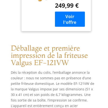
corps de machine
249,99 €
en métal galvanisé
de première
qualité, un panier
en acier
inoxydable, un
robinet et un tube
chauffant amélioré.
Contrôle de la
Déballage et première
chaleur réglable
(50°C-190°C). Le
impression de la friteuse
tube chauffant
Valgus EF-121VW
distribue la
chaleur
uniformément et
Dès la réception du colis, l’emballage annonce la
rapidement.
couleur : nous ne sommes pas en présence d’une
GRANDE CAPACITÉ
petite friteuse domestique. Le modèle EF-121VW de
DE 13 L : réservoir
la marque Valgus impose par ses dimensions (51 x
de 13 L (volume
30 x 41 cm) et son poids de 6,7 kilogrammes. Une
d'huile maximum
fois sortie de sa boîte, l’impression se confirme.
recommandé : 9 L).
L’appareil est entièrement conçu en acier
Les volumes