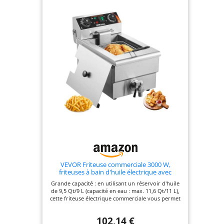
que les
charcuteries, les
petites
sandwicheries, les
stands de
concession et
l'usage
domestique. Sa
taille compacte
vous permet de la
ranger dans
n'importe quel coin
de votre comptoir.
VEVOR Friteuse commerciale 3000 W,
friteuses à bain d'huile électrique avec
panier, en acier inox, 9 L, avec contrôle du
Grande capacité : en utilisant un réservoir d'huile
temps et de la température, protection
de 9,5 Qt/9 L (capacité en eau : max. 11,6 Qt/11 L),
contre la surchauffe, pour restaurant
cette friteuse électrique commerciale vous permet
de frire divers aliments et de conserver leur
saveur unique. Elle convient parfaitement aux
102,14 €
épiceries fines, aux stands de concession, aux