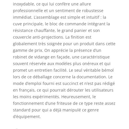
inoxydable, ce qui lui confère une allure
d'huile maximum
professionnelle et un sentiment de robustesse
et minimum sont
immédiat. L’assemblage est simple et intuitif : la
gravés dans le
réservoir.
cuve principale, le bloc de commande intégrant la
Puissance : 3300W.
résistance chauffante, le grand panier et son
MATÉRIAU DE
couvercle anti-projections. La finition est
QUALITÉ
globalement très soignée pour un produit dans cette
ALIMENTAIRE :
gamme de prix. On apprécie la présence d’un
Fabriqué en acier
robinet de vidange en façade, une caractéristique
inoxydable 304 de
souvent réservée aux modèles plus onéreux et qui
qualité
promet un entretien facilité. Le seul véritable bémol
alimentaire, pour
lors de ce déballage concerne la documentation. Le
Valgus concerne
mode d’emploi fourni est succinct et n’est pas rédigé
votre vie saine. Le
design épais lui
en français, ce qui pourrait dérouter les utilisateurs
confère une
les moins expérimentés. Heureusement, le
construction
fonctionnement d’une friteuse de ce type reste assez
robuste et durable,
standard pour qui a déjà manipulé ce genre
sans bords
d’équipement.
tranchants. FACILE
À NETTOYER : Le