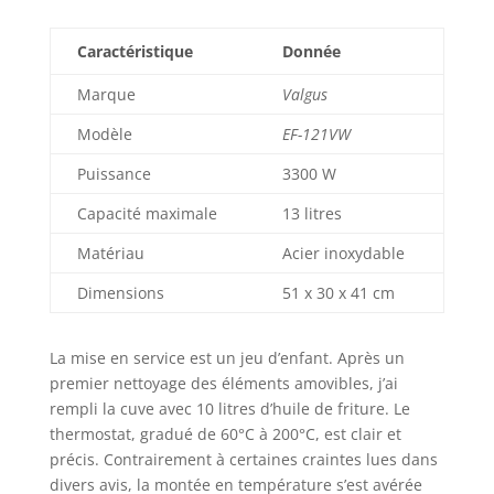
qu'à un usage
domestique. Elle
est idéale pour les
Caractéristique
Donnée
applications
Marque
Valgus
intensives telles
que les
Modèle
EF-121VW
charcuteries, les
petites
Puissance
3300 W
sandwicheries, les
stands de
Capacité maximale
13 litres
concession et
Matériau
Acier inoxydable
l'usage
domestique. Sa
Dimensions
51 x 30 x 41 cm
taille compacte
vous permet de la
ranger dans
La mise en service est un jeu d’enfant. Après un
n'importe quel coin
premier nettoyage des éléments amovibles, j’ai
de votre comptoir.
rempli la cuve avec 10 litres d’huile de friture. Le
thermostat, gradué de 60°C à 200°C, est clair et
précis. Contrairement à certaines craintes lues dans
divers avis, la montée en température s’est avérée