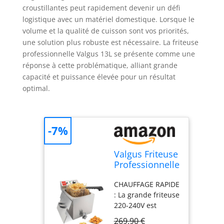
croustillantes peut rapidement devenir un défi
logistique avec un matériel domestique. Lorsque le
volume et la qualité de cuisson sont vos priorités,
une solution plus robuste est nécessaire. La friteuse
professionnelle Valgus 13L se présente comme une
réponse à cette problématique, alliant grande
capacité et puissance élevée pour un résultat
optimal.
-7%
Valgus Friteuse
Professionnelle
électrique en
CHAUFFAGE RAPIDE
acier
: La grande friteuse
inoxydable
220-240V est
3300W 13L
fabriquée avec un
269,90 €