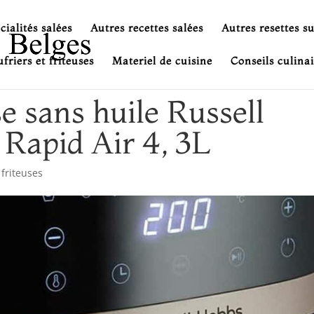
cialités salées
Autres recettes salées
Autres resettes s
friers et friteuses
Materiel de cuisine
Conseils culinai
se sans huile Russell
 Rapid Air 4, 3L
 friteuses