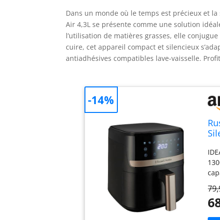
Dans un monde où le temps est précieux et la s
Air 4,3L se présente comme une solution idéal
l’utilisation de matières grasses, elle conjugue 
cuire, cet appareil compact et silencieux s’adap
antiadhésives compatibles lave-vaisselle. Pro
-14%
Ru
Sil
éc
IDE
an
130
cap
Air
79,
jus
68
CUI
off