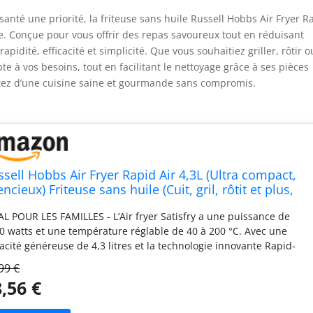
anté une priorité, la friteuse sans huile Russell Hobbs Air Fryer R
e. Conçue pour vous offrir des repas savoureux tout en réduisant
rapidité, efficacité et simplicité. Que vous souhaitiez griller, rôtir o
te à vos besoins, tout en facilitant le nettoyage grâce à ses pièces
fitez d’une cuisine saine et gourmande sans compromis.
ssell Hobbs Air Fryer Rapid Air 4,3L (Ultra compact,
encieux) Friteuse sans huile (Cuit, gril, rôtit et plus,
onome, tactile, rapide, arrêt auto, pièces
AL POUR LES FAMILLES - L’Air fryer Satisfry a une puissance de
tiadhésives, lave-vaisselle) 27610-56
0 watts et une température réglable de 40 à 200 °C. Avec une
acité généreuse de 4,3 litres et la technologie innovante Rapid-
, tu cuisines sainement avec peu ou pas d'huile et tu économises
99 €
qu'à 57 % d'énergie*. (*Comparé à un four conventionnel.)
,56 €
SSON POLYVALENTE - Cet air fryer avec sa technologie Rapid Air
re 9 fonctions préréglées pour une cuisson rapide en toute