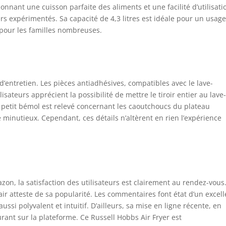
ionnant une cuisson parfaite des aliments et une facilité d’utilisati
iers expérimentés. Sa capacité de 4,3 litres est idéale pour un usag
 pour les familles nombreuses.
é d’entretien. Les pièces antiadhésives, compatibles avec le lave-
ilisateurs apprécient la possibilité de mettre le tiroir entier au lave
n petit bémol est relevé concernant les caoutchoucs du plateau
 minutieux. Cependant, ces détails n’altèrent en rien l’expérience
on, la satisfaction des utilisateurs est clairement au rendez-vous
air atteste de sa popularité. Les commentaires font état d’un excell
ussi polyvalent et intuitif. D’ailleurs, sa mise en ligne récente, en
rant sur la plateforme. Ce Russell Hobbs Air Fryer est