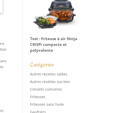
Test : friteuse à air Ninja
ons
CRISPi compacte et
ition
polyvalente
t
dans
Catégories
ais
Autres recettes salées
Autres resettes sucrées
Conseils culinaires
Friteuses
r
Friteuses sans huile
ent
Gaufriers