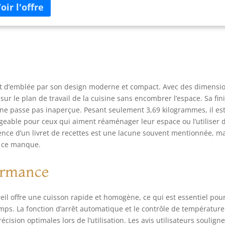
plicité. Il suffit d'appuyer sur un bouton pour obtenir une
sson parfaite des frites, du steak, du poisson, des légumes, de la
za, du poulet, des friandises, des snacks et des plats à réchauffer.
IGN ÉPURÉ ET ÉLÉGANT - Avec son corps noir texturé et ses
istions champagnes, cette friteuse sans huile apporte de
légance à votre plan de travail, s'intégrant parfaitement à la
oration de votre cuisine FONCTION SHAKE-REMINDER ET ARRÊT
OMATIQUE - Un signal sonore à mi-cuisson vous rappellera de
uit d’emblée par son design moderne et compact. Avec des dimensi
ourner ou remuer les aliments afin de garantir une cuisson
t sur le plan de travail de la cuisine sans encombrer l’espace. Sa fin
ogène. L'arrêt automatique garantit la sécurité en éteignant la
 ne passe pas inaperçue. Pesant seulement 3,69 kilogrammes, il es
teuse après la cuisson ou lorsque le panier est retiré. LAVE-
SSELLE - Grâce au revêtement antiadhésif durable et facile à
ligeable pour ceux qui aiment réaménager leur espace ou l’utiliser 
toyer, la plaque croustillante et le panier revêtus de céramique
ence d’un livret de recettes est une lacune souvent mentionnée, m
nettoient facilement au lave-vaisselle ou à la main. Toutes les
t ce manque.
ces sont exemptes de BPA.
formance
eil offre une cuisson rapide et homogène, ce qui est essentiel pou
mps. La fonction d’arrêt automatique et le contrôle de température
sion optimales lors de l’utilisation. Les avis utilisateurs soulign