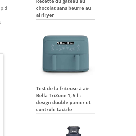
Recette du gâteau au
chocolat sans beurre au
apid
airfryer
u
Test de la friteuse à air
Bella TriZone 1, 5 l :
design double panier et
contrôle tactile