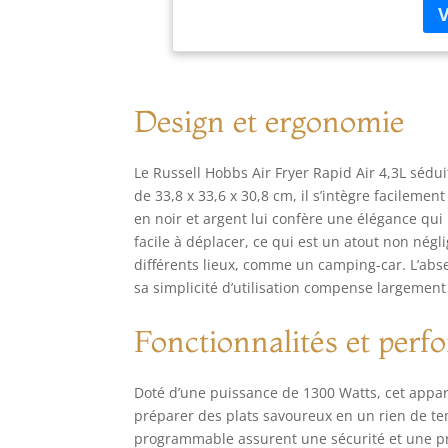
sim
cui
piz
DES
fin
Design et ergonomie
l'é
déc
AUT
Le Russell Hobbs Air Fryer Rapid Air 4,3L séd
ret
de 33,8 x 33,6 x 30,8 cm, il s’intègre facilemen
hom
en noir et argent lui confère une élégance qui
fri
VAI
facile à déplacer, ce qui est un atout non nég
net
différents lieux, comme un camping-car. L’abs
se 
sa simplicité d’utilisation compense largemen
piè
Fonctionnalités et per
Doté d’une puissance de 1300 Watts, cet appar
préparer des plats savoureux en un rien de te
programmable assurent une sécurité et une préci