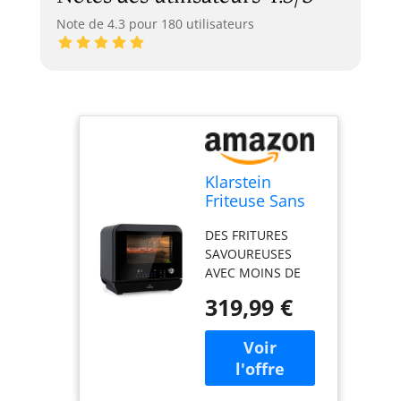
Note de 4.3 pour 180 utilisateurs
Klarstein
Friteuse Sans
Huile avec
DES FRITURES
Fonction
SAVOUREUSES
Maintien au
AVEC MOINS DE
Chaud,
CALORIES : La
Friteuse Air
319,99 €
friteuse sans huile
Chaud Air Fryer
fait circuler de l'air
XL 2450W, Mini
chaud autour des
Electrique Sans
aliments pour les
Huile, Airfryer
rendre
18L à