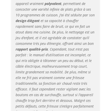
appareil vraiment
polyvalent
, permettant de
rapidement. DES
concocter une variété infinie de plats grâce à ses
FRITURES,
GRILLADES ET PLUS
10 programmes de cuisson. J’ai été séduite par son
ENCORE : La friture
design élégant
et sa capacité à chauffer
à l'air est un
rapidement sans faire de bruit, ce qui en fait un
excellent moyen de
atout dans ma cuisine. De plus, le nettoyage est un
déguster des
jeu d’enfant, et il est agréable de constater qu’il
aliments frits et
consomme très peu d’énergie, offrant ainsi un bon
sains. Cette
rapport qualité-prix
. Cependant, tout n’est pas
friteuse electrique
parfait : le manuel d’utilisation est incomplet, ce
sans huile vous
qui m’a obligée à tâtonner un peu au début, et le
donne le choix
câble électrique, malheureusement trop court,
entre 10
programmes de
limite grandement sa mobilité. De plus, même si
cuisson plus
elle ne frit pas vraiment comme une friteuse
saines, à votre
traditionnelle, sa fonction air chaud reste très
convenance. DES
efficace. Il faut cependant rester vigilant avec les
ALIMENTS POUR
boutons en cas de surchauffe, surtout si l’appareil
TOUTE LA FAMILLE
chauffe trop fort derrière et dessous. Malgré ces
: Que vous soyez
petits défauts, cette friteuse s’intègre parfaitement
seul ou que vous