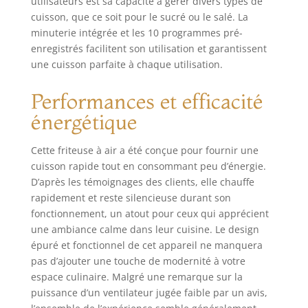
utilisateurs est sa capacité à gérer divers types de
simple. Utilisez
cuisson, que ce soit pour le sucré ou le salé. La
l'écran tactile pour
minuterie intégrée et les 10 programmes pré-
sélectionner 5
enregistrés facilitent son utilisation et garantissent
fonctions de
une cuisson parfaite à chaque utilisation.
cuisson
prédéfinies et
Performances et efficacité
commencez à
cuisiner
énergétique
rapidement. DES
FRITURES,
Cette friteuse à air a été conçue pour fournir une
GRILLADES ET PLUS
cuisson rapide tout en consommant peu d’énergie.
ENCORE : La friture
D’après les témoignages des clients, elle chauffe
à l'air est un
rapidement et reste silencieuse durant son
excellent moyen de
fonctionnement, un atout pour ceux qui apprécient
déguster des
aliments frits et
une ambiance calme dans leur cuisine. Le design
sains. Cette
épuré et fonctionnel de cet appareil ne manquera
friteuse electrique
pas d’ajouter une touche de modernité à votre
sans huile vous
espace culinaire. Malgré une remarque sur la
donne le choix
puissance d’un ventilateur jugée faible par un avis,
entre 10