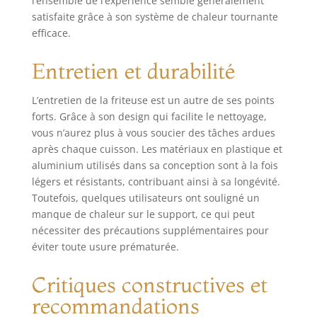
l’ensemble de l’expérience semble généralement
programmes de
satisfaite grâce à son système de chaleur tournante
cuisson plus
efficace.
saines, à votre
convenance. DES
Entretien et durabilité
ALIMENTS POUR
TOUTE LA FAMILLE
: Que vous soyez
L’entretien de la friteuse est un autre de ses points
seul ou que vous
forts. Grâce à son design qui facilite le nettoyage,
receviez vos amis
vous n’aurez plus à vous soucier des tâches ardues
et votre famille,
après chaque cuisson. Les matériaux en plastique et
cette friteuse à air
aluminium utilisés dans sa conception sont à la fois
chaud de 18 litres
légers et résistants, contribuant ainsi à sa longévité.
est assez grande
Toutefois, quelques utilisateurs ont souligné un
pour tout le
manque de chaleur sur le support, ce qui peut
monde. Il suffit
nécessiter des précautions supplémentaires pour
d'ajouter vos
aliments préférés
éviter toute usure prématurée.
dans ces friteuses.
CUISSON RAPIDE,
Critiques constructives et
NETTOYAGE
recommandations
RAPIDE : Le