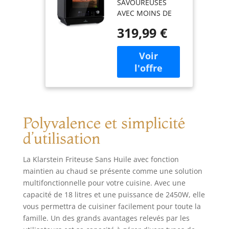
SAVOUREUSES
Maintien au
AVEC MOINS DE
Chaud,
CALORIES : La
Friteuse Air
319,99 €
friteuse sans huile
Chaud Air Fryer
fait circuler de l'air
XL 2450W, Mini
chaud autour des
Electrique Sans
aliments pour les
Huile, Airfryer
rendre
18L à
croustillants - c'est
Chauffage
comme la friture,
Rapide,
mais sans l'huile,
Minuterie, 10
Polyvalence et simplicité
c'est donc
Programmes
beaucoup moins
d’utilisation
calorique !
CHAUFFE PLUS VITE
La Klarstein Friteuse Sans Huile avec fonction
QU'UN FOUR :
maintien au chaud se présente comme une solution
Cette friteuse
multifonctionnelle pour votre cuisine. Avec une
compacte air fryer
capacité de 18 litres et une puissance de 2450W, elle
ombine une
puissance de 2450
vous permettra de cuisiner facilement pour toute la
W avec un
famille. Un des grands avantages relevés par les
fonctionnement