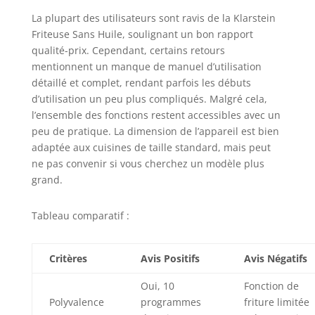
nettoyage est
généralement une
La plupart des utilisateurs sont ravis de la Klarstein
corvée, mais avec
Friteuse Sans Huile, soulignant un bon rapport
un revêtement
qualité-prix. Cependant, certains retours
antiadhésif et des
mentionnent un manque de manuel d’utilisation
accessoires allant
détaillé et complet, rendant parfois les débuts
au lave-vaisselle,
d’utilisation un peu plus compliqués. Malgré cela,
cet airfryer cuit
l’ensemble des fonctions restent accessibles avec un
rapidement et se
peu de pratique. La dimension de l’appareil est bien
nettoie encore plus
adaptée aux cuisines de taille standard, mais peut
rapidement.
ne pas convenir si vous cherchez un modèle plus
grand.
Tableau comparatif :
Critères
Avis Positifs
Avis Négatifs
Oui, 10
Fonction de
Polyvalence
programmes
friture limitée