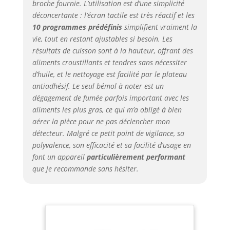
broche fournie. L’utilisation est d’une simplicité
réalisables, une alternative parfaite
déconcertante : l’écran tactile est très réactif et les
à la friteuse à air, au four, au
10 programmes prédéfinis
simplifient vraiment la
déshydrateur, au grille-pain, etc.
vie, tout en restant ajustables si besoin. Les
Une seule machine aux multiples
résultats de cuisson sont à la hauteur, offrant des
usages, pour économiser de l'argent,
aliments croustillants et tendres sans nécessiter
du temps et des soucis. Sûre et
d’huile, et le nettoyage est facilité par le plateau
sécurisée : la mini four electrique
chaleur tournante utilise un verre
antiadhésif. Le seul bémol à noter est un
isolant double couche + une bande
dégagement de fumée parfois important avec les
d'isolation + du coton isolant, une
aliments les plus gras, ce qui m’a obligé à bien
poignée anti-brûlure agrandie, un
aérer la pièce pour ne pas déclencher mon
moteur de 1800W à 230℃, la
détecteur. Malgré ce petit point de vigilance, sa
technologie VORTX pour une
polyvalence, son efficacité et sa facilité d’usage en
convection à grande vitesse sans
font un appareil
particulièrement performant
fumée grasse, une pénétration
que je recommande sans hésiter.
puissante, certifiée sécurité
alimentaire, cuisson saine et
efficace, goût plus croustillant,
graisse réduite de 85%. Service de
satisfaction avec accessoires
complets : HYSapientia propose