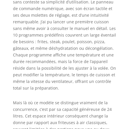
sans conteste sa simplicité d’utilisation. Le panneau
complets : HYSapientia propose
de commande numérique, avec son écran tactile et
également 8 accessoires réfléchis
pour votre friteuse à air (grille, bac à
ses deux molettes de réglage, est d’une intuitivité
miettes, plaque de cuisson, grille de
remarquable. J’ai pu lancer une première cuisson
four, panier de friteuse à air,
sans même avoir à consulter le manuel en détail. Les
rôtissoire, gants de four, manuel)
10 programmes prédéfinis couvrent un large éventail
pour apporter plus de santé et de
de besoins : frites, steak, poulet, poisson, pizza,
délices dans la vie de votre famille.
gâteaux, et même déshydratation ou décongélation.
(Qualité de confiance du four à air de
Chaque programme affiche une température et une
HYSapientia avec une garantie
durée recommandées, mais la force de l’appareil
standard d'un an et une extension
réside dans la possibilité de les ajuster à la volée. On
d'un an, sous réserve d'une
peut modifier la température, le temps de cuisson et
inscription en ligne du produit)
même la vitesse du ventilateur, offrant un contrôle
total sur la préparation.
Mais là où ce modèle se distingue vraiment de la
concurrence, c’est par sa capacité généreuse de 24
litres. Cet espace intérieur conséquent change la
donne par rapport aux friteuses à air classiques,