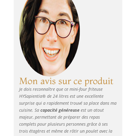
pratique à utiliser et à nettoyer.
Délicieuse et visible : la four
electrique dispose d'un contrôle
indépendant de la température des
tubes de chauffage supérieur et
inférieur, d'un contrôle électronique
de température NTC, d'une puce de
contrôle de température PID, avec un
ventilateur chaud haute vitesse
réglable à 360° et une sortie d'air
frais, équipée des lumières de four
de visualisation les plus avancées,
Mon avis sur ce produit
pour que vous puissiez profiter du
festin visuel offert par la cuisson tout
Je dois reconnaître que ce mini-four friteuse
en préparant de délicieux plats.
HYSapientia® de 24 litres est une excellente
Multifonction tout-en-un : la friteuse
surprise qui a rapidement trouvé sa place dans ma
air fryer, de petite taille et à haute
cuisine. Sa
capacité généreuse
est un atout
énergie (toast, gâteaux/cuisson,
poisson, déshydratation, poulet/grill,
majeur, permettant de préparer des repas
frites/air fry, décongélation, steak,
complets pour plusieurs personnes grâce à ses
pizza, rôtisserie), propose 10 modes
trois étagères et même de rôtir un poulet avec la
de cuisson, tous facilement