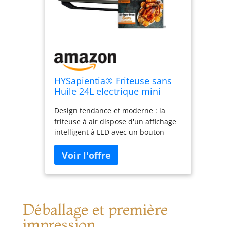
HYSapientia® Friteuse sans
Huile 24L electrique mini
four,Fonction friteuse à air
Design tendance et moderne : la
chaud & Four，AirFryer avec
friteuse à air dispose d'un affichage
10 Programmes,1800W Air
intelligent à LED avec un bouton
Fryer XXL
sans fin, ce qui la rend simple et
pratique à utiliser. Dotée d'une
grande capacité de 24L en trois
couches, elle permet de cuisiner en
une seule fois, en économisant de
l'espace dans la cuisine. Extérieur en
Déballage et première
acier inoxydable, elle est non
seulement élégante et belle sans
impression