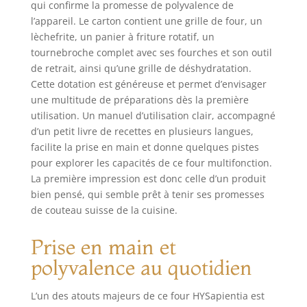
qui confirme la promesse de polyvalence de
de cuisson, tous facilement
l’appareil. Le carton contient une grille de four, un
réalisables, une alternative parfaite
lèchefrite, un panier à friture rotatif, un
à la friteuse à air, au four, au
tournebroche complet avec ses fourches et son outil
déshydrateur, au grille-pain, etc.
de retrait, ainsi qu’une grille de déshydratation.
Une seule machine aux multiples
usages, pour économiser de l'argent,
Cette dotation est généreuse et permet d’envisager
du temps et des soucis. Sûre et
une multitude de préparations dès la première
sécurisée : la mini four electrique
utilisation. Un manuel d’utilisation clair, accompagné
chaleur tournante utilise un verre
d’un petit livre de recettes en plusieurs langues,
isolant double couche + une bande
facilite la prise en main et donne quelques pistes
d'isolation + du coton isolant, une
pour explorer les capacités de ce four multifonction.
poignée anti-brûlure agrandie, un
La première impression est donc celle d’un produit
moteur de 1800W à 230℃, la
bien pensé, qui semble prêt à tenir ses promesses
technologie VORTX pour une
de couteau suisse de la cuisine.
convection à grande vitesse sans
fumée grasse, une pénétration
Prise en main et
puissante, certifiée sécurité
alimentaire, cuisson saine et
polyvalence au quotidien
efficace, goût plus croustillant,
graisse réduite de 85%. Service de
L’un des atouts majeurs de ce four HYSapientia est
satisfaction avec accessoires