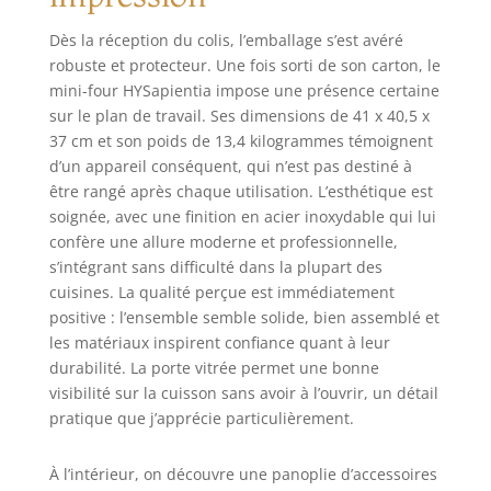
odeur de plastique, mais aussi plus
pratique à utiliser et à nettoyer.
Dès la réception du colis, l’emballage s’est avéré
Délicieuse et visible : la four
robuste et protecteur. Une fois sorti de son carton, le
electrique dispose d'un contrôle
mini-four HYSapientia impose une présence certaine
indépendant de la température des
sur le plan de travail. Ses dimensions de 41 x 40,5 x
tubes de chauffage supérieur et
inférieur, d'un contrôle électronique
37 cm et son poids de 13,4 kilogrammes témoignent
de température NTC, d'une puce de
d’un appareil conséquent, qui n’est pas destiné à
contrôle de température PID, avec un
être rangé après chaque utilisation. L’esthétique est
ventilateur chaud haute vitesse
soignée, avec une finition en acier inoxydable qui lui
réglable à 360° et une sortie d'air
confère une allure moderne et professionnelle,
frais, équipée des lumières de four
s’intégrant sans difficulté dans la plupart des
de visualisation les plus avancées,
cuisines. La qualité perçue est immédiatement
pour que vous puissiez profiter du
positive : l’ensemble semble solide, bien assemblé et
festin visuel offert par la cuisson tout
les matériaux inspirent confiance quant à leur
en préparant de délicieux plats.
durabilité. La porte vitrée permet une bonne
Multifonction tout-en-un : la friteuse
visibilité sur la cuisson sans avoir à l’ouvrir, un détail
air fryer, de petite taille et à haute
énergie (toast, gâteaux/cuisson,
pratique que j’apprécie particulièrement.
poisson, déshydratation, poulet/grill,
frites/air fry, décongélation, steak,
À l’intérieur, on découvre une panoplie d’accessoires
pizza, rôtisserie), propose 10 modes