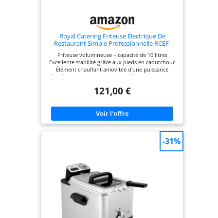
Royal Catering Friteuse Électrique De
Restaurant Simple Professionnelle RCEF-
16DH (3 200 W, Volume : 10 l, Température ?
Friteuse volumineuse – capacité de 10 litres
200 °C, Thermostat, Robinet de vidange)
Excellente stabilité grâce aux pieds en caoutchouc
Élément chauffant amovible d'une puissance
élevée de 3 200 W / 230 V Température de 200 °C
atteinte rapidement Thermostat facile d'utilisation
121,00 €
-31%