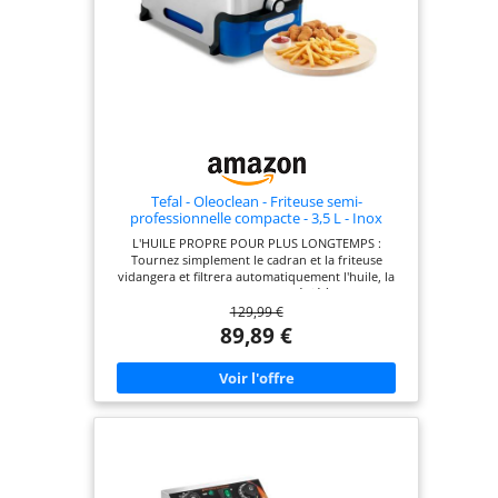
Tefal - Oleoclean - Friteuse semi-
professionnelle compacte - 3,5 L - Inox
L'HUILE PROPRE POUR PLUS LONGTEMPS :
Tournez simplement le cadran et la friteuse
vidangera et filtrera automatiquement l'huile, la
stockant dans le conteneur dédié à cet effet.
129,99 €
FACILE À NETTOYER : Friteuse entièrement
démontable avec des pièces résistantes au lave-
89,89 €
vaisselle pour un nettoyage sans effort. RESULTAT
PARFAIT : friteuse électrique semi-professionnelle
avec élément chauffant immergé pour des
résultats rapides et parfaits. CAPACITÉ XL : 3,5
litres d'huile pour 1,2 kg d'aliments - parfait pour
toute la famille (4-6 personnes) REPARABILITE 15
ANS AU JUSTE PRIX : engagement de réparabilité
15 ans au juste prix grâce à notre réseau de 6200
réparateurs dans le monde, pour contribuer à la
protection de l’environnement et à la réduction