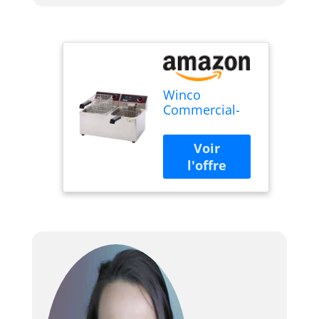
Winco
Commercial-
Grade Electric
Countertop
Deep Fryer,
Dual
Well,Silver