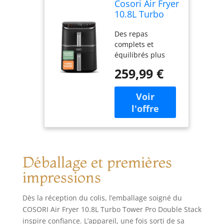
Cosori Air Fryer
10.8L Turbo
Tower Pro
Des repas
Revêtement
complets et
Céramique
équilibrés plus
sans PFAS
simples que jamais
259,99 €
: cet appareil
permet une
cuisson
harmonieuse
répondant à vos
besoins en
glucides, protéines
et légumes. Il
Déballage et premières
inclut des recettes
élaborées par les
impressions
chefs Cosori,
accompagnées
Dès la réception du colis, l’emballage soigné du
d’informations
COSORI Air Fryer 10.8L Turbo Tower Pro Double Stack
nutritionnelles,
inspire confiance. L’appareil, une fois sorti de sa
pour vous aider à