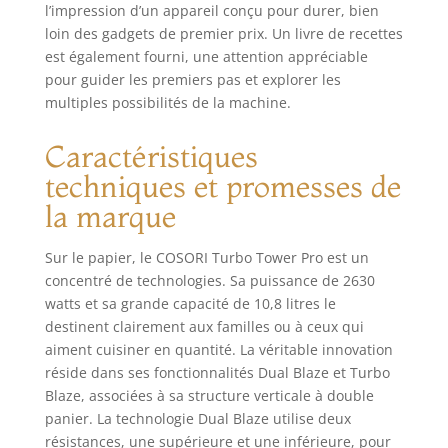
l’impression d’un appareil conçu pour durer, bien
d’une technologie
de moteur à
loin des gadgets de premier prix. Un livre de recettes
courant continu
est également fourni, une attention appréciable
innovante avec 5
pour guider les premiers pas et explorer les
vitesses de
multiples possibilités de la machine.
ventilation et un
ajustement
Caractéristiques
automatique de la
techniques et promesses de
température, cette
friteuse offre 7
la marque
fonctions de
cuisson — friture à
Sur le papier, le COSORI Turbo Tower Pro est un
air (convection),
concentré de technologies. Sa puissance de 2630
cuisson au four,
watts et sa grande capacité de 10,8 litres le
rôtissage, grillade,
réchauffage,
destinent clairement aux familles ou à ceux qui
déshydratation et
aiment cuisiner en quantité. La véritable innovation
levée de pâte —
réside dans ses fonctionnalités Dual Blaze et Turbo
pour une maîtrise
Blaze, associées à sa structure verticale à double
parfaite adaptée à
panier. La technologie Dual Blaze utilise deux
chaque recette.
résistances, une supérieure et une inférieure, pour