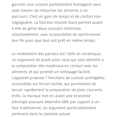
Surfaces revêtues
garantir une cuisson parfaitement homogène sans
de céramique (en
avoir besoin de retourner les aliments à mi-
céramique) 100%
parcours. C’est un gain de temps et de confort non
en contact avec les
négligeable. La fonction Double Stack permet quant
aliments :
à elle de gérer deux cuissons distinctes
garantissent une
expérience de
simultanément, avec la possibilité de synchroniser
cuisson de qualité,
leur fin pour que tout soit prêt en même temps.
tout en facilitant le
nettoyage grâce à
Le revêtement des paniers est 100% en céramique,
leur compatibilité
un argument de poids pour ceux qui sont attentifs à
avec les laves-
la composition des matériaux en contact avec les
vaisselle. Gagnez
aliments, et qui promet un nettoyage facilité.
de la place en
L’appareil propose 7 fonctions de cuisson préréglées,
cuisine : son
design empilé,
accessibles via l’écran tactile, qui permettent de
avec un panier
lancer rapidement la préparation de plats courants.
supérieur de 4,3 L
Enfin, la marque met en avant une économie
et un panier
d’énergie pouvant atteindre 68% par rapport à un
inférieur de 6,5 L,
four traditionnel, un argument particulièrement
offre une capacité
pertinent dans le contexte actuel.
totale de 10,8 L