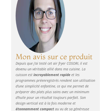
nutritionnelles,
pour vous aider à
préparer
facilement des
plats savoureux et
équilibrés. Cuisson
homogène grâce à
la double cuisson:
le panier inférieur
est équipé de deux
Mon avis sur ce produit
éléments
chauffants pour
Depuis que j’ai testé cet air fryer COSORI, il est
assurer (garantir)
devenu un véritable allié dans ma cuisine. La
une répartition
cuisson est
incroyablement rapide
et les
uniforme de la
programmes préenregistrés rendent son utilisation
chaleur pour une
texture parfaite et
d’une simplicité enfantine, ce qui me permet de
des saveurs
préparer des plats plus sains avec un minimum
maîtrisées à (pour)
d’huile pour un résultat toujours parfait. Son
chaque bouchée.
design vertical est à la fois moderne et
Une cuisson sur
étonnamment compact
au vu de sa généreuse