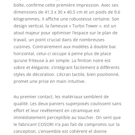
boîte, confirme cette première impression. Avec ses
préparer
facilement des
dimensions de 41,3 x 30 x 40,5 cm et un poids de 9,6
plats savoureux et
kilogrammes, il affiche une robustesse certaine. Son
équilibrés. Cuisson
design vertical, la fameuse « Turbo Tower », est un
homogène grâce à
atout majeur pour optimiser l’espace sur le plan de
la double cuisson:
travail, un point crucial dans de nombreuses
le panier inférieur
cuisines. Contrairement aux modèles à double bac
est équipé de deux
horizontal, celui-ci occupe à peine plus de place
éléments
qu’une friteuse à air simple. La finition noire est
chauffants pour
sobre et élégante, s’intégrant facilement à différents
assurer (garantir)
styles de décoration. L’écran tactile, bien positionné,
une répartition
promet une prise en main intuitive.
uniforme de la
chaleur pour une
texture parfaite et
Au premier contact, les matériaux semblent de
des saveurs
qualité. Les deux paniers superposés coulissent sans
maîtrisées à (pour)
effort et leur revêtement en céramique est
chaque bouchée.
immédiatement perceptible au toucher. On sent que
Une cuisson sur
le fabricant COSORI n’a pas fait de compromis sur la
mesure pour
conception. L’ensemble est cohérent et donne
chaque plat : dotée