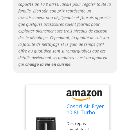
mesure pour
capacité de 10,8 litres, idéale pour régaler toute la
chaque plat : dotée
famille. Bien sûr, son prix représente un
d’une technologie
investissement non négligeable et j’aurais apprécié
de moteur à
que quelques accessoires soient fournis pour
courant continu
exploiter pleinement ses trois niveaux de cuisson
innovante avec 5
vitesses de
dès le déballage. Cependant, la qualité de cuisson,
ventilation et un
la facilité de nettoyage et le gain de temps qu’il
ajustement
offre au quotidien sont si remarquables que ces
automatique de la
détails deviennent secondaires : c’est un appareil
température, cette
qui
change la vie en cuisine
.
friteuse offre 7
fonctions de
cuisson — friture à
air (convection),
cuisson au four,
rôtissage, grillade,
réchauffage,
Cosori Air Fryer
déshydratation et
10.8L Turbo
levée de pâte —
Tower Pro
pour une maîtrise
Des repas
Revêtement
parfaite adaptée à
complets et