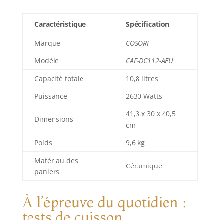
tout en occupant
moins d’espace
Caractéristique
Spécification
qu’un modèle à
paniers côte à côte
Marque
COSORI
afin de libérer
(d'optimiser) de la
Modèle
CAF-DC112-AEU
place sur votre
Capacité totale
10,8 litres
plan de travail.
Puissance
2630 Watts
41,3 x 30 x 40,5
Dimensions
cm
Poids
9,6 kg
Matériau des
Céramique
paniers
À l’épreuve du quotidien :
tests de cuisson