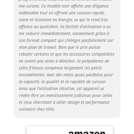
D'ÉNERGIE:
ma cuisine. Ce modèle noir affiche une élégance
consomme jusqu'à
indéniable tout en offrant une cuisson rapide,
70% moins
saine et économe en énergie, ce qui le rend très
d'énergie et cuit
efficace au quotidien. Sa facilité d’utilisation a su
jusqu'à 37% plus
me séduire immédiatement, notamment grâce à
vite (tests effectués
son format compact qui s’intègre parfaitement sur
en 2024 avec des
mon plan de travail. Bien que le prix puisse
frites surgelées)
rebuter certains et que les accessoires compatibles
RÉPARABILITÉ
15ANS AU JUSTE
ne soient pas aisés à dénicher, la polyvalence de
PRIX: engagement
cette friteuse compense largement ces petits
de réparabilité
inconvénients. Avec des notes quasi parfaites pour
15ans au juste prix
la capacité, la qualité et la rapidité de cuisson
grâce à notre
ainsi que l’utilisation intuitive, cet appareil se
réseau de
révèle être un investissement judicieux pour celles
6200réparateurs
et ceux cherchant à allier design et performance
dans le monde,
culinaire chez elles.
pour contribuer à
la protection de
l’environnement et
à la réduction des