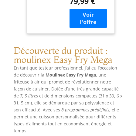
79,99 €
de 7.5L qui permet
de servir jusqu'à
8personnes, pour
des plats généreux
et savoureux qui
plairont à tout le
monde FORMAT
COMPACT: la
Découverte du produit :
friteuse sans huile
moulinex Easy Fry Mega
offre à la fois une
très grande
En tant que testeur professionnel, j’ai eu l’occasion
capacité et un
de découvrir la
Moulinex Easy Fry Mega
, une
format compact
friteuse à air qui promet de révolutionner notre
CUISSON PRÉCISE:
façon de cuisiner. Dotée d’une très grande capacité
8programmes
de
7, 5 litres
et de dimensions compactes (31 x 39, 6 x
prédéfinis et
31, 5 cm), elle se démarque par sa polyvalence et
1programme
son efficacité. Avec ses
8 programmes prédéfinis
, elle
manuel,
permet une cuisson personnalisée pour différents
permettant un
réglage précis du
types d’aliments tout en économisant énergie et
temps et de la
temps.