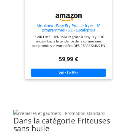
course, planifiez
vos repas et bien
plus CONTENU:
Easy Fry Mega
Moulinex - Easy Fry Pop air fryer - 10
programmes - 5 L - Eucalyptus
LE AIR FRYER TENDANCE: grâce à Easy Fry POP
succombez à la tendance de la cuisine sans
compromis sur votre déco DES REPAS SAINS EN
UN RIEN DE TEMPS : le air fryer indispensable qui
permet de préparer des repas sains et savoureux
59,99 €
en un rien de temps avec peu ou pas d'huile
CUISINEZ POUR TOUS VOS AMIS : la capacité
généreuse de 5 L permet de servir jusqu'à 6
personnes, suffisante pour les familles les plus
affamées et idéale pour recevoir des invités
ÉCONOMIES D'ÉNERGIE : Easy Fry POP de
Moulinex vous permet d'économiser jusqu'à 70 %
d'énergie avec des résultats 46 % plus rapides
pour une cuisine maison facile (test externe réalisé
avec 800 g de frites, par rapport à un four
traditionnel) ÉCRAN DIGITAL TACTILE : un appareil
facile à utiliser équipé d'un panneau de
commande tactile intuitif
Dans la catégorie Friteuses
sans huile