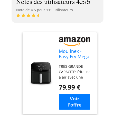
Notes des utilisateurs 4.5/5
Note de 4.5 pour 115 utilisateurs
Moulinex -
Easy Fry Mega
air fryer - 8
TRÈS GRANDE
programmes -
CAPACITÉ: friteuse
7.5 L - Noir
à air avec une
capacité familiale
79,99 €
de 7.5L qui permet
de servir jusqu'à
8personnes, pour
des plats généreux
et savoureux qui
plairont à tout le