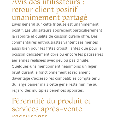
Avis des utilisateurs :
vaisselle pour un
retour client positif
nettoyage sans
effort APPLICATION
unanimement partagé
MYMOULINEX:
avec l'application
L’avis général sur cette friteuse est unanimement
MyMoulinex,
positif. Les utilisateurs apprécient particulièrement
découvrez des
la rapidité et qualité de cuisson qu’elle offre. Des
idées de recettes
commentaires enthousiastes vantent ses mérites
en fonction de vos
aussi bien pour les frites croustillantes que pour le
goûts, du temps ou
poisson délicatement doré ou encore les pâtisseries
des ingrédients
aériennes réalisées avec peu ou pas d’huile.
que vous avez,
Quelques-uns mentionnent néanmoins un léger
créez votre liste de
bruit durant le fonctionnement et réclament
course, planifiez
davantage d’accessoires compatibles compte tenu
vos repas et bien
plus CONTENU:
du large panier mais cette gêne reste minime au
Easy Fry Mega
regard des multiples bénéfices apportés.
Pérennité du produit et
services après-vente
rassurants