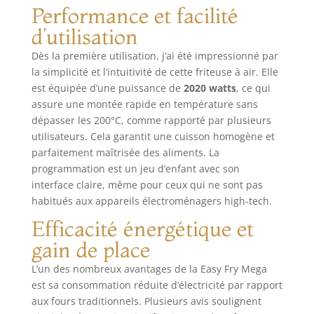
température (de
Performance et facilité
80°C à 200°C,
jusqu'à 60minutes)
d’utilisation
grâce au bouton
Dès la première utilisation, j’ai été impressionné par
rotatif GAIN DE
la simplicité et l’intuitivité de cette friteuse à air. Elle
TEMPS ET
est équipée d’une puissance de
2020 watts
, ce qui
D'ÉNERGIE:
consomme jusqu'à
assure une montée rapide en température sans
70% moins
dépasser les 200°C, comme rapporté par plusieurs
d'énergie et cuit
utilisateurs. Cela garantit une cuisson homogène et
jusqu'à 37% plus
parfaitement maîtrisée des aliments. La
vite (tests effectués
programmation est un jeu d’enfant avec son
en 2024 avec des
interface claire, même pour ceux qui ne sont pas
frites surgelées)
habitués aux appareils électroménagers high-tech.
RÉPARABILITÉ
15ANS AU JUSTE
Efficacité énergétique et
PRIX: engagement
gain de place
de réparabilité
15ans au juste prix
L’un des nombreux avantages de la Easy Fry Mega
grâce à notre
est sa consommation réduite d’électricité par rapport
réseau de
aux fours traditionnels. Plusieurs avis soulignent
6200réparateurs