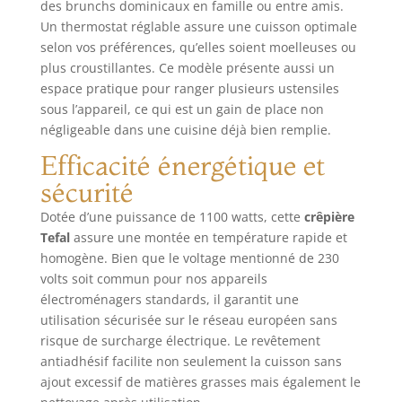
déchets CONTENU:
des brunchs dominicaux en famille ou entre amis.
Crêpier Gourmet,
Un thermostat réglable assure une cuisson optimale
louche, 6mini
selon vos préférences, qu’elles soient moelleuses ou
spatules
plus croustillantes. Ce modèle présente aussi un
espace pratique pour ranger plusieurs ustensiles
sous l’appareil, ce qui est un gain de place non
négligeable dans une cuisine déjà bien remplie.
Efficacité énergétique et
sécurité
Dotée d’une puissance de 1100 watts, cette
crêpière
Tefal
assure une montée en température rapide et
homogène. Bien que le voltage mentionné de 230
volts soit commun pour nos appareils
électroménagers standards, il garantit une
utilisation sécurisée sur le réseau européen sans
risque de surcharge électrique. Le revêtement
antiadhésif facilite non seulement la cuisson sans
ajout excessif de matières grasses mais également le