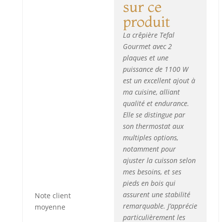
sur ce
prix grâce à
notre réseau
produit
de 6200
La crêpière Tefal
réparateurs
dans le monde,
Gourmet avec 2
pour
plaques et une
contribuer à la
puissance de 1100 W
protection de
est un excellent ajout à
l’environnemen
ma cuisine, alliant
t et à la
qualité et endurance.
réduction des
Elle se distingue par
déchets
son thermostat aux
CONTENU:
multiples options,
Crêpier
notamment pour
Gourmet,
ajuster la cuisson selon
louche, 6mini
spatules
mes besoins, et ses
pieds en bois qui
assurent une stabilité
Note client
remarquable. J’apprécie
moyenne
particulièrement les