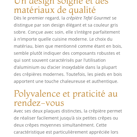
Un design soigné et des
FABRICATION
matériaux de qualité
FRANÇAISE:
produit fabriqué
Dès le premier regard, la
crêpière Tefal Gourmet
se
en Haute-Savoie
distingue par son design élégant et sa couleur gris
selon une
sobre. Conçue avec soin, elle s’intègre parfaitement
expertise et un
à n’importe quelle cuisine moderne. Le choix du
savoir-faire
matériau, bien que mentionné comme étant en bois,
traditionnels
semble plutôt indiquer des composants robustes et
RÉPARABILITÉ
qui sont souvent caractérisés par l’utilisation
15ANS AU JUSTE
PRIX: engagement
d’aluminium ou d’acier inoxydable dans la plupart
de réparabilité 15
des crêpières modernes. Toutefois, les pieds en bois
ans au juste prix
apportent une touche chaleureuse et authentique.
grâce à notre
Polyvalence et praticité au
réseau de 6200
réparateurs dans
rendez-vous
le monde, pour
Avec ses deux plaques distinctes, la crêpière permet
contribuer à la
de réaliser facilement jusqu’à six petites crêpes ou
protection de
l’environnement et
deux crêpes moyennes simultanément. Cette
à la réduction des
caractéristique est particulièrement appréciée lors