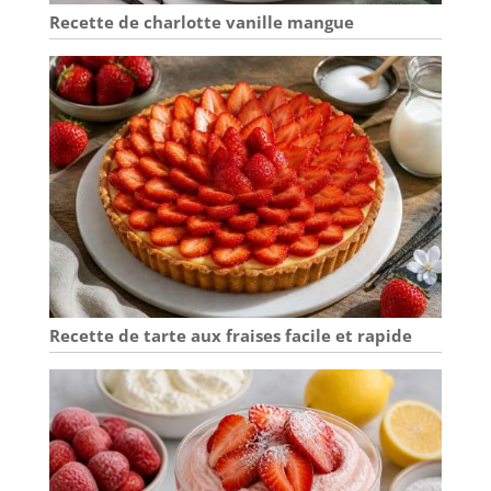
plat pour étaler la pâte
sur la plaque et une
Recette de charlotte vanille mangue
spatule (spanell) en bois
pour décoller les crêpes.
RÉPARABILITÉ 15 ANS :
Les pièces détachées
sont disponibles au
minimum jusqu'à 15 ans
après l'achat. Le tampon
CLEAN+ (Réf ATE1) n'est
pas fourni
Recette de tarte aux fraises facile et rapide