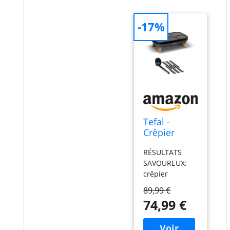
-17%
Tefal -
Crêpier
Gourmet -
RÉSULTATS
Crêpière
SAVOUREUX:
électrique -
crêpier
Antiadhésif
électrique avec
- 6
89,99 €
thermostat
empreintes
74,99 €
réglable pour
6crêpes ou
pancakes