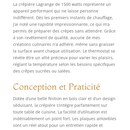
réglable : 5
La crêpière Lagrange de 1500 watts représente un
positions de
appareil performant qui ne laisse personne
thermostat pour
indifférent. Dès les premiers instants de chauffage,
ajuster la
j’ai noté une rapidité impressionnante, ce qui m’a
température de la
permis de préparer des crêpes sans attendre. Grâce
plaque ou
à son revêtement de qualité, aucune de mes
maintenir au
créations culinaires n’a adhéré, même sans graisser
chaud. produit 1:
la surface avant chaque utilisation. Le thermostat se
Accessoires inclus :
révèle être un allié précieux pour varier les plaisirs,
les accessoires
indispensables
réglant la température selon les besoins spécifiques
pour réussir les
des crêpes sucrées ou salées.
crêpes : une
grande louche, un
Conception et Praticité
répartiteur, deux
grandes spatules,
Dotée d’une belle finition en bois clair et d’un design
7 petites spatules
séduisant, la crêpière s’intègre parfaitement sur
et un rince
toute table de cuisine. La facilité d’utilisation est
répartiteur produit
indéniablement un point fort. Les plaques amovibles
2: Fabriqué en
France, dans la
sont un réel atout pour un entretien rapide et