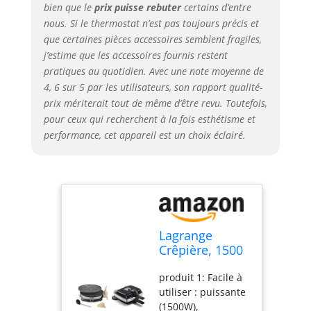
bien que le
prix puisse rebuter
certains d’entre
gaufrier iconique
nous. Si le thermostat n’est pas toujours précis et
fidèle aux modèles
que certaines pièces accessoires semblent fragiles,
de 1956 produit 2:
j’estime que les accessoires fournis restent
Des plaques
interchangeables
pratiques au quotidien. Avec une note moyenne de
pour un nettoyage
4, 6 sur 5 par les utilisateurs, son rapport qualité-
et un démontage
prix mériterait tout de même d’être revu. Toutefois,
facile
pour ceux qui recherchent à la fois esthétisme et
performance, cet appareil est un choix éclairé.
Lagrange
Crêpière, 1500
W, Bois Clair &
produit 1: Facile à
39121 Gaufrier,
utiliser : puissante
1000 W
(1500W),