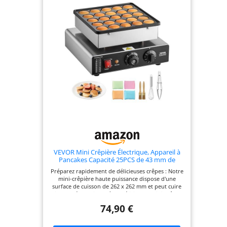
pour un nettoyage
et un démontage
facile
VEVOR Mini Crêpière Électrique, Appareil à
Pancakes Capacité 25PCS de 43 mm de
Diamètre, Machine à Poffertjes Dorayaki
Préparez rapidement de délicieuses crêpes : Notre
Grille Antiadhésive en Inox, Contrôle de la
mini-crêpière haute puissance dispose d'une
Température et du Temps, Cuisine
surface de cuisson de 262 x 262 mm et peut cuire
simultanément jusqu'à 25 délicieuses mini-crêpes
(d'environ 43 mm de diamètre). Avec un extérieur
74,90 €
croustillant et un intérieur moelleux, sa cuisson ne
prend que 3 à 5 minutes, vous faisant gagner un
temps précieux et un petit-déjeuner facile. La