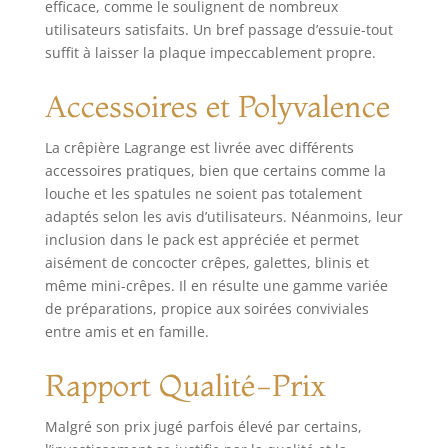
région lyonnaise
efficace, comme le soulignent de nombreux
produit 2: Plaques
utilisateurs satisfaits. Un bref passage d’essuie-tout
en fonte
suffit à laisser la plaque impeccablement propre.
d'aluminium s 10
ans produit 2: Le
Accessoires et Polyvalence
gaufrier iconique
fidèle aux modèles
La crêpière Lagrange est livrée avec différents
de 1956 produit 2:
accessoires pratiques, bien que certains comme la
Des plaques
interchangeables
louche et les spatules ne soient pas totalement
pour un nettoyage
adaptés selon les avis d’utilisateurs. Néanmoins, leur
et un démontage
inclusion dans le pack est appréciée et permet
facile
aisément de concocter crêpes, galettes, blinis et
même mini-crêpes. Il en résulte une gamme variée
de préparations, propice aux soirées conviviales
entre amis et en famille.
Rapport Qualité-Prix
Malgré son prix jugé parfois élevé par certains,