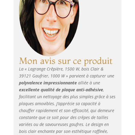
température de la
plaque ou
maintenir au
chaud. produit 1:
Accessoires inclus :
les accessoires
indispensables
pour réussir les
crêpes : une
Mon avis sur ce produit
grande louche, un
répartiteur, deux
La « Lagrange Crêpière, 1500 W, bois Clair &
grandes spatules,
39121 Gaufrier, 1000 W » parvient à capturer une
7 petites spatules
polyvalence impressionnante
alliée à une
et un rince
excellente qualité de plaque anti-adhésive
,
répartiteur produit
2: Fabriqué en
facilitant un nettoyage des plus simples grâce à ses
France, dans la
plaques amovibles. J’apprécie sa capacité à
région lyonnaise
chauffer rapidement et son efficacité, qui demeure
produit 2: Plaques
constante que ce soit pour des crêpes de tailles
en fonte
variées ou de savoureuses gaufres. Le design en
d'aluminium s 10
bois clair enchante par son esthétique raffinée,
ans produit 2: Le