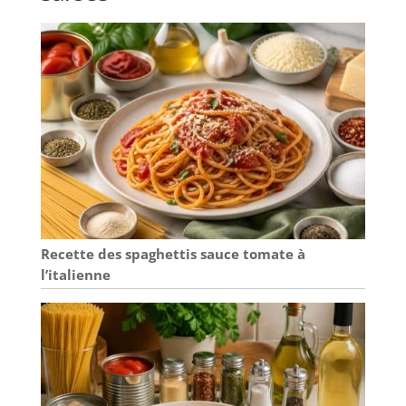
sans PFOA permettent de cuire les crêpes sans
qu’elles accrochent et facilitent le nettoyage après
utilisation. KIT COMPLET POUR RÉUSSIR VOS
CRÊPES : Cette crêpière est livrée avec tous les
accessoires nécessaires : râteau en bois pour
étaler la pâte, louche doseuse, grande spatule et 4
spatules pour mini crêpes. Tout le nécessaire pour
réussir vos crêpes maison comme un pro.
Recette des spaghettis sauce tomate à
l’italienne