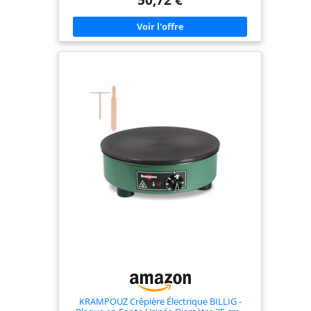
louche FabriquÃéen France
KRAMPOUZ Crêpière Électrique BILLIG -