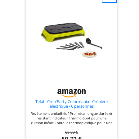
inoxydable - incl.
Répartisseur à
pâte Dimensions
(Lxlxh) 48 x 45 x
23,50 cm - Poids 14
kg - Dimensions
d'envoi (Lxlxh)
50,50 x 54,50 x 29
cm - Poids
d'expédition 16,50
kg
Tefal - Crep'Party Colormania - Crêpière
électrique - 6 personnes
Revêtement antiadhésif Pro métal longue durée et
résistant Indicateur Thermo-Spot pour une
cuisson idéale Contour thermoplastique pour une
utilisation sécurisée Réparabilité15 ans, Garantie 2
69,99 €
ans Système de rangement des accessoires sous
l'appareil Accessoires inclus : 6 spatules et une
50,72 €