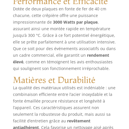
Performance et Efficacité
d'expédition 16,50
Dotée de deux plaques en fonte de fer de 40 cm
kg
chacune, cette crêpière offre une puissance
impressionnante de
3000 Watts par plaque
,
assurant ainsi une montée rapide en température
jusqu’à 300 °C. Grâce à ce fort potentiel énergétique,
elle se prête parfaitement à une utilisation intensive.
Que ce soit pour des événements associatifs ou dans
un cadre commercial, elle garantit un
rendement
élevé
, comme en témoignent les avis enthousiastes
qui soulignent son fonctionnement irréprochable.
Matières et Durabilité
La qualité des matériaux utilisés est indéniable : une
combinaison efficiente entre l’acier inoxydable et la
fonte émaillée procure résistance et longévité à
l’appareil. Ces caractéristiques assurent non
seulement la robustesse du produit, mais aussi sa
facilité d’entretien grâce au
revêtement
antiadhérent
. Cela favorise un nettoyage aisé après