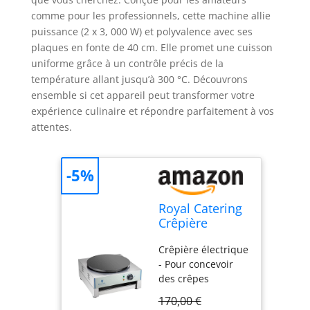
comme pour les professionnels, cette machine allie
puissance (2 x 3, 000 W) et polyvalence avec ses
plaques en fonte de 40 cm. Elle promet une cuisson
uniforme grâce à un contrôle précis de la
température allant jusqu’à 300 °C. Découvrons
ensemble si cet appareil peut transformer votre
expérience culinaire et répondre parfaitement à vos
attentes.
-5%
Royal Catering
Crêpière
Electrique
Crêpière électrique
RCEC-3000-E
- Pour concevoir
(48x45x23,5cm,
des crêpes
3.000W,
délicieuses de
diamètre de la
170,00 €
manière
plaque