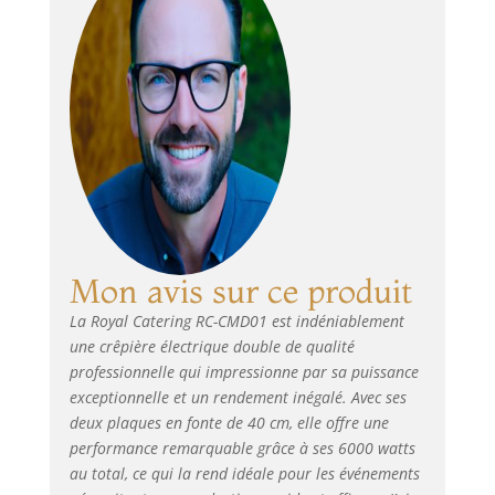
en acier
inoxydable - incl.
Répartisseur à
pâte Dimensions
(Lxlxh) 48 x 45 x
23,50 cm - Poids 14
kg - Dimensions
d'envoi (Lxlxh)
50,50 x 54,50 x 29
cm - Poids
d'expédition 16,50
kg
Mon avis sur ce produit
La Royal Catering RC-CMD01 est indéniablement
une crêpière électrique double de qualité
professionnelle qui impressionne par sa puissance
exceptionnelle et un rendement inégalé. Avec ses
deux plaques en fonte de 40 cm, elle offre une
performance remarquable grâce à ses 6000 watts
au total, ce qui la rend idéale pour les événements