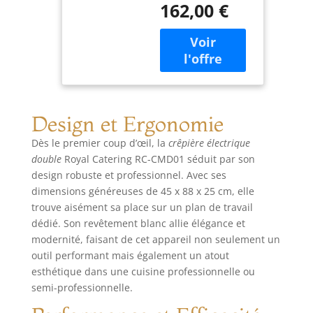
162,00 €
hygiènique
chauffante
Température de
40cm, plaque :
fonctionnement
fonte avec
jusqu'à 300°C -
revêtement en
3000 Watts de
émail)
puissance Plaque
de cuisson d'un
diamètre de 40 cm
Design et Ergonomie
- Plaque de
Dès le premier coup d’œil, la
crêpière électrique
cuisson en fonte
d'acier Structure
double
Royal Catering RC-CMD01 séduit par son
en acier
design robuste et professionnel. Avec ses
inoxydable - incl.
dimensions généreuses de 45 x 88 x 25 cm, elle
Répartisseur à
trouve aisément sa place sur un plan de travail
pâte Dimensions
dédié. Son revêtement blanc allie élégance et
(Lxlxh) 48 x 45 x
modernité, faisant de cet appareil non seulement un
23,50 cm - Poids 14
outil performant mais également un atout
kg - Dimensions
esthétique dans une cuisine professionnelle ou
d'envoi (Lxlxh)
semi-professionnelle.
50,50 x 54,50 x 29
cm - Poids