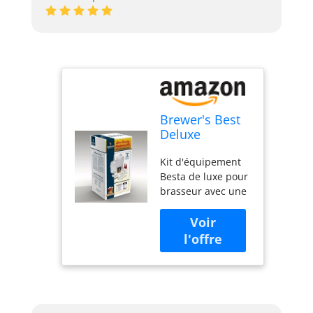
Brewer's Best
Deluxe
w/Better Bottle
Kit d'équipement
Carboy PET
Besta de luxe pour
Multicolore
brasseur avec une
meilleure bouteille
de carburant. Le
kit comprend : 6
Fermenteur
primaire « Ale
Bucket » de 5
gallons avec
couvercle à œillet6