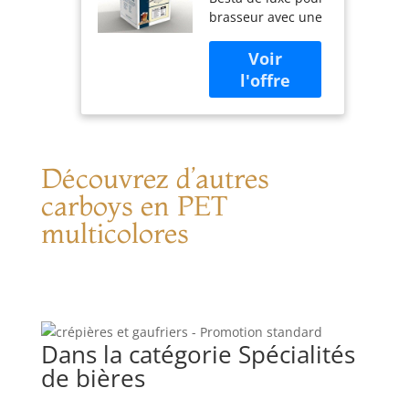
Multicolore
brasseur avec une
meilleure bouteille
de carburant. Le
kit comprend : 6
Fermenteur
primaire « Ale
Bucket » de 5
gallons avec
Découvrez d’autres
couvercle à œillet6
Fabriqué aux États-
carboys en PET
Unis
multicolores
Dans la catégorie Spécialités
de bières