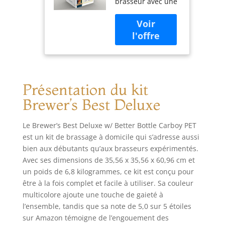
brasseur avec une
meilleure bouteille
de carburant. Le
kit comprend : 6
Fermenteur
primaire « Ale
Bucket » de 5
gallons avec
Présentation du kit
couvercle à œillet6
Fabriqué aux États-
Brewer’s Best Deluxe
Unis
Le Brewer’s Best Deluxe w/ Better Bottle Carboy PET
est un kit de brassage à domicile qui s’adresse aussi
bien aux débutants qu’aux brasseurs expérimentés.
Avec ses dimensions de 35,56 x 35,56 x 60,96 cm et
un poids de 6,8 kilogrammes, ce kit est conçu pour
être à la fois complet et facile à utiliser. Sa couleur
multicolore ajoute une touche de gaieté à
l’ensemble, tandis que sa note de 5,0 sur 5 étoiles
sur Amazon témoigne de l’engouement des