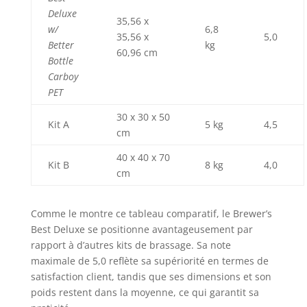
Deluxe
35,56 x
w/
6,8
35,56 x
5,0
Better
kg
60,96 cm
Bottle
Carboy
PET
30 x 30 x 50
Kit A
5 kg
4,5
cm
40 x 40 x 70
Kit B
8 kg
4,0
cm
Comme le montre ce tableau comparatif, le Brewer’s
Best Deluxe se positionne avantageusement par
rapport à d’autres kits de brassage. Sa note
maximale de 5,0 reflète sa supériorité en termes de
satisfaction client, tandis que ses dimensions et son
poids restent dans la moyenne, ce qui garantit sa