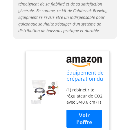
témoignent de sa fiabilité et de sa satisfaction
générale. En somme, ce kit de Coldbreak Brewing
Equipment se révèle être un indispensable pour
quiconque souhaite s’équiper d’un système de
distribution de boissons pratique et durable.
équipement de
préparation du
Coldbreak
(1) robinet rite
Cbssdk1 Jockey
régulateur de CO2
Boîte
avec 5/40,6 cm (1)
distributrice
6 'Longueur de
kit, 1 robinet,
5/40,6 cm (1) En
régulateur,
acier inoxydable
arrivée d'air,
coupleur de
DE Sankey D