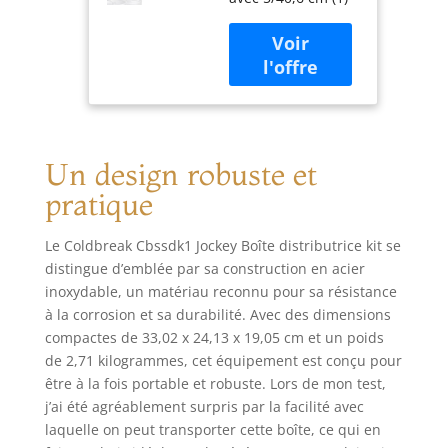
distributrice
6 'Longueur de
kit, 1 robinet,
5/40,6 cm (1) En
régulateur,
acier inoxydable
arrivée d'air,
coupleur de
DE Sankey D
sankey américains
Coupler, 3/20,3
(D) (1) 6 " évident
cm Pull à
pour les boissons
boisson, EN
Un design robuste et
avec pull en acier
ACIER
inoxydable
INOXYDABLE,
pratique
cabochon Colliers
3/20,3 cm
de serrage et
Le Coldbreak Cbssdk1 Jockey Boîte distributrice kit se
rondelles en
distingue d’emblée par sa construction en acier
caoutchouc
inoxydable, un matériau reconnu pour sa résistance
à la corrosion et sa durabilité. Avec des dimensions
compactes de 33,02 x 24,13 x 19,05 cm et un poids
de 2,71 kilogrammes, cet équipement est conçu pour
être à la fois portable et robuste. Lors de mon test,
j’ai été agréablement surpris par la facilité avec
laquelle on peut transporter cette boîte, ce qui en