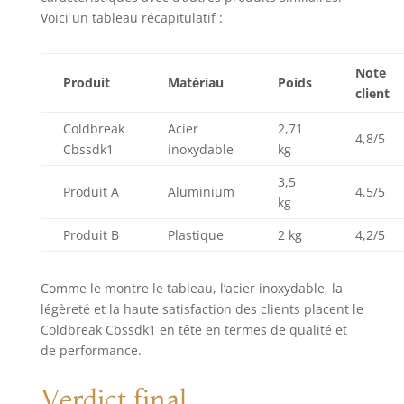
Voici un tableau récapitulatif :
Note
Produit
Matériau
Poids
client
Coldbreak
Acier
2,71
4,8/5
Cbssdk1
inoxydable
kg
3,5
Produit A
Aluminium
4,5/5
kg
Produit B
Plastique
2 kg
4,2/5
Comme le montre le tableau, l’acier inoxydable, la
légèreté et la haute satisfaction des clients placent le
Coldbreak Cbssdk1 en tête en termes de qualité et
de performance.
Verdict final