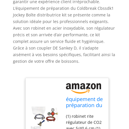
garantir une expérience client irréprochable.
L’équipement de préparation du Coldbreak Cbssdk1
Jockey Boîte distributrice kit se présente comme la
solution idéale pour les professionnels exigeants.
Avec son robinet en acier inoxydable, son régulateur
précis et son arrivée d’air performante, ce kit
complet assure un service fluide et hygiénique.
Grâce à son coupler DE Sankey D, il s’adapte
aisément à vos besoins spécifiques, facilitant ainsi la
gestion de votre offre de boissons.
équipement de
préparation du
Coldbreak
(1) robinet rite
Cbssdk1 Jockey
régulateur de CO2
Boîte
avec 5/40,6 cm (1)