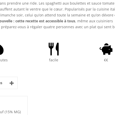
 sans prendre une ride. Les spaghetti aux boulettes et sauce tomate
uffent autant le ventre que le cœur. Popularisés par la cuisine ita
imanche soir, celui qu’on attend toute la semaine et qu’on dévore
uvelle : cette recette est accessible à tous
, même aux cuisiniers
et préparez-vous à régaler quatre personnes avec un plat qui sent 
nutes
facile
€€
+
es
uf (15% MG)