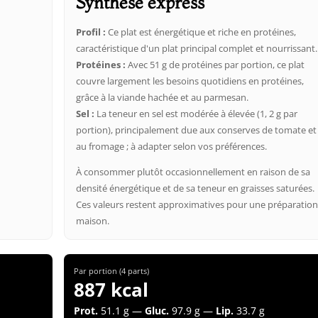
Synthèse express
Profil :
Ce plat est énergétique et riche en protéines,
caractéristique d'un plat principal complet et nourrissant.
Protéines :
Avec 51 g de protéines par portion, ce plat
couvre largement les besoins quotidiens en protéines,
grâce à la viande hachée et au parmesan.
Sel :
La teneur en sel est modérée à élevée (1, 2 g par
portion), principalement due aux conserves de tomate et
au fromage ; à adapter selon vos préférences.
À consommer plutôt occasionnellement en raison de sa
densité énergétique et de sa teneur en graisses saturées.
Ces valeurs restent approximatives pour une préparatio
maison.
Par portion (4 parts)
887 kcal
Prot.
51.1 g —
Gluc.
97.9 g —
Lip.
33.7 g