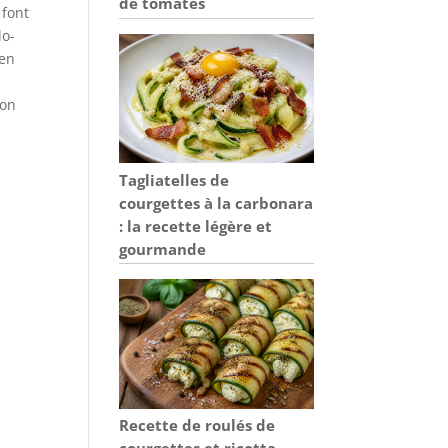
de tomates
 font
lo-
 en
bon
Tagliatelles de
courgettes à la carbonara
: la recette légère et
gourmande
Recette de roulés de
courgettes et ricotta