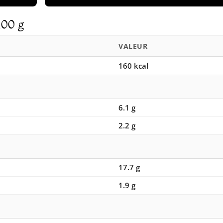
100 g
VALEUR
160 kcal
6.1 g
2.2 g
17.7 g
1.9 g