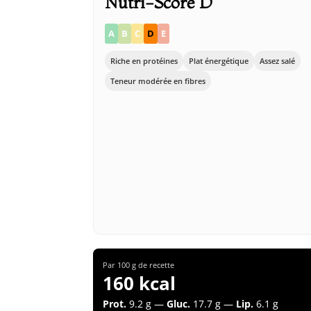
Nutri-Score D
A
B
C
D
E
Riche en protéines
Plat énergétique
Assez salé
Teneur modérée en fibres
Par 100 g de recette
160 kcal
Prot.
9.2 g —
Gluc.
17.7 g —
Lip.
6.1 g