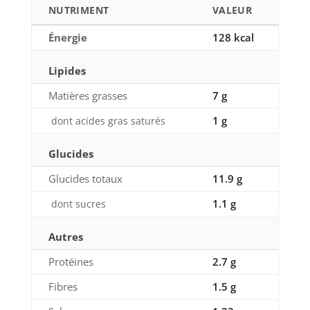
NUTRIMENT
VALEUR
Énergie
128 kcal
Lipides
Matières grasses
7 g
1 g
dont acides gras saturés
Glucides
Glucides totaux
11.9 g
1.1 g
dont sucres
Autres
Protéines
2.7 g
Fibres
1.5 g