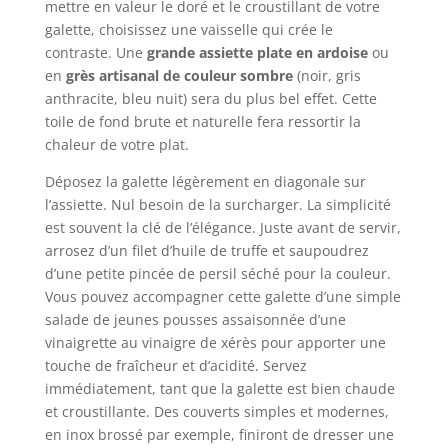
pas, elle est
mettre en valeur le doré et le croustillant de votre
assemblé, garantissant que la tête
bienfaits, c'est
flacon compte-
respectueuse de
ne se détache jamais. Son design
galette, choisissez une vaisselle qui crée le
pourquoi elles sont
gouttes permet un
l'environnement.
monobloc permet une meilleure
recommandées
dosage précis et
contraste. Une
grande assiette plate en ardoise
ou
vous pouvez
répartition de la pression, facilitant
par de nombreux
maîtrisé,
en
grès artisanal de couleur sombre
(noir, gris
l'utiliser avec
le contrôle et l'application uniforme
experts. Vous
garantissant une
anthracite, bleu nuit) sera du plus bel effet. Cette
confidence.
des huiles ou sauces Facile à
trouverez des
intensité de saveur
toile de fond brute et naturelle fera ressortir la
【Durabilité】 La
nettoyer et rincer rapidement: Le
truffes moins
adaptée à chaque
chaleur de votre plat.
conception
matériau en silicone empêche
chères sur le
préparation
intégrée de notre
l'accumulation d'huile et est
marché, mais de
Déposez la galette légèrement en diagonale sur
brosse de cuisine
compatible avec le lave-vaisselle,
qualité et de goût
l’assiette. Nul besoin de la surcharger. La simplicité
peut empêcher la
garantissant un nettoyage sans
inférieurs.
est souvent la clé de l’élégance. Juste avant de servir,
perte de cheveux
effort. Il suffit de le suspendre pour
Satisfaction
arrosez d’un filet d’huile de truffe et saupoudrez
ou le demi-tour,
le sécher – il reste propre et sec
garantie à 100 %.
d’une petite pincée de persil séché pour la couleur.
résistante à la
facilement. Vous pouvez le laver à la
Vous pouvez accompagner cette galette d’une simple
chaleur et
main ou le mettre au lave-vaisselle
salade de jeunes pousses assaisonnée d’une
antiadhésive. Il
sans problème
absorbe la graisse
vinaigrette au vinaigre de xérès pour apporter une
et ne se séparera
touche de fraîcheur et d’acidité. Servez
pas ou ne se
immédiatement, tant que la galette est bien chaude
desserrera pas du
et croustillante. Des couverts simples et modernes,
manche. très
en inox brossé par exemple, finiront de dresser une
approprié pour la