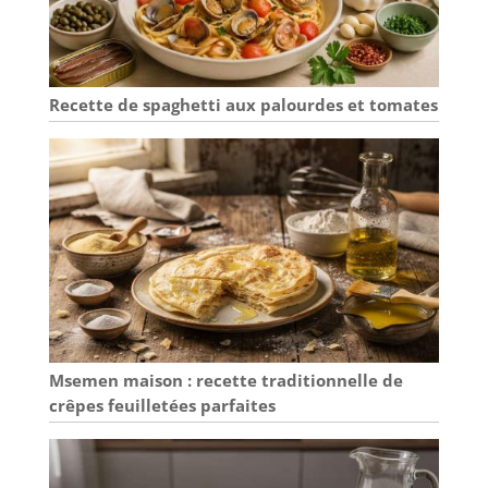
texture solide qui
reste bien en place
sur la table, sans
glisser ni basculer.
La surface durable
Recette de spaghetti aux palourdes et tomates
résiste à l'usure
visible causée par
les fourchettes et
les couteaux au
quotidien. Conçu
pour durer à
travers tous les
repas en famille.
【PASSE AU
MICRO-ONDES ET
AU LAVE-
VAISSELLE】
Msemen maison : recette traditionnelle de
Aucune
crêpes feuilletées parfaites
manipulation
particulière
requise. Le set
passe directement