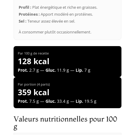
Profil :
Plat énergétique et riche en graisses.
Protéines :
Apport modéré en protéines.
Sel :
Teneur assez élevée en sel.
À consommer plutôt occasionnellement.
Par 100 g de recette
128 kcal
Prot.
2.7 g —
Gluc.
11.9 g —
Lip.
7 g
Par portion (4 parts)
359 kcal
Prot.
7.5 g —
Gluc.
33.4 g —
Lip.
19.5 g
Valeurs nutritionnelles pour 100
g