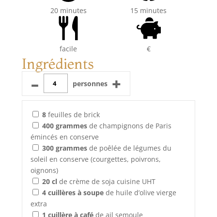
20 minutes
15 minutes
facile
€
Ingrédients
–
+
personnes
8
feuilles de brick
400
grammes
de champignons de Paris
émincés en conserve
300
grammes
de poêlée de légumes du
soleil en conserve (courgettes, poivrons,
oignons)
20
cl
de crème de soja cuisine UHT
4
cuillères à soupe
de huile d’olive vierge
extra
1
cuillère à café
de ail semoule