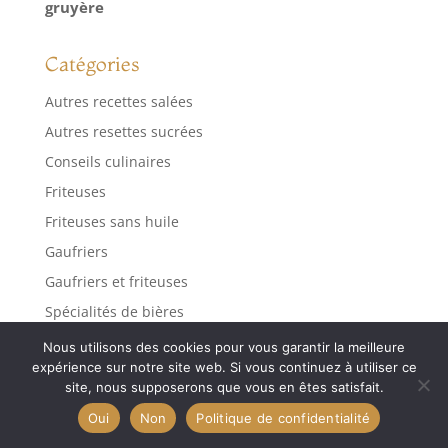
gruyère
dans la mauvaise
couleur, nous vous
les remplaçons
Catégories
gratuitement.
Contactez-nous à
Autres recettes salées
tout moment sur
Autres resettes sucrées
Amazon.
Conseils culinaires
Friteuses
Friteuses sans huile
Gaufriers
Gaufriers et friteuses
Spécialités de bières
Spécialités salées
Nous utilisons des cookies pour vous garantir la meilleure
expérience sur notre site web. Si vous continuez à utiliser ce
Spécialités sucrées
site, nous supposerons que vous en êtes satisfait.
Oui
Non
Politique de confidentialité