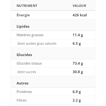
NUTRIMENT
VALEUR
Énergie
426 kcal
Lipides
Matières grasses
11.4 g
6.5 g
dont acides gras saturés
Glucides
Glucides totaux
73.4 g
30.8 g
dont sucres
Autres
Protéines
6.9 g
Fibres
2.2 g