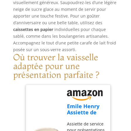
surface utile est de
Whitford pour une
visuellement généreux. Saupoudrez-les d’une légère
37 x 27 cm.
cuisson uniforme
neige de sucre glace au moment de servir pour
ENTRETIEN :
et optimale des
apporter une touche festive. Pour un goûter
Lavage à la main
préparations
d’anniversaire ou une belle table, utilisez des
uniquement.
Croustillant assuré
caissettes en papier
individuelles pour chaque
par la perforation
sablé, comme dans les boulangeries artisanales.
des plaques : l’air
Accompagnez le tout d’une petite carafe de lait froid
circule plus
posée sur un sous-verre assorti.
facilement, la pâte
Où trouver la vaisselle
est plus dorée,
plus croustillante
adaptée pour une
Très bonne
présentation parfaite ?
résistance aux
rayures, aux
taches et jusqu’à
une température
de 230°C au four.
Emile Henry
Facile à nettoyer :
Assiette de
lavage à la main
Service Ronde
avec du liquide
Assiette de service
Madeleine –
vaisselle. Ne pas
pour présentations
Céramique
utiliser d’objets