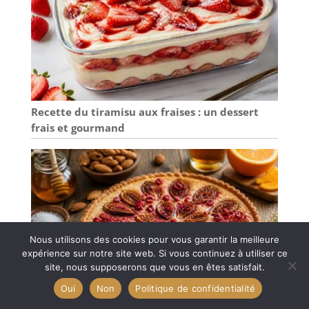
nettoyage après
Praticité】
cuisson. 🧁
Fabriquées en
【Emballage
papier alimentaire
renforcé pour une
résistant à haute
meilleure
température et
protection】 Pour
anti-graisse, ces
réduire les
caissettes tulipe
Recette du tiramisu aux fraises : un dessert
dommages lors du
moule muffins
frais et gourmand
transport, les
papier ne se
caissettes
décolorent pas et
caissettes muffins
se détachent
sont emballées
facilement des
dans une boîte en
gâteaux. Placez-les
kraft robuste avec
dans un moule et
support interne.
versez la pâte ;
Nous veillons à ce
elles n’adhèrent
Nous utilisons des cookies pour vous garantir la meilleure
que chaque client
pas et évitent le
expérience sur notre site web. Si vous continuez à utiliser ce
reçoive un produit
nettoyage après
site, nous supposerons que vous en êtes satisfait.
en parfait état.
cuisson. 🧁
Oui
Non
Politique de confidentialité
【Emballage
renforcé pour une