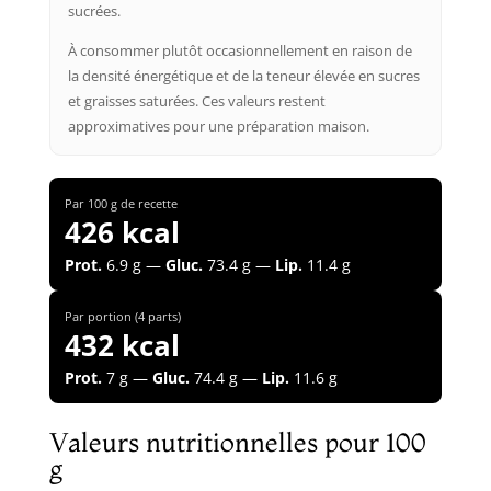
sucrées.
À consommer plutôt occasionnellement en raison de
la densité énergétique et de la teneur élevée en sucres
et graisses saturées. Ces valeurs restent
approximatives pour une préparation maison.
Par 100 g de recette
426 kcal
Prot.
6.9 g —
Gluc.
73.4 g —
Lip.
11.4 g
Par portion (4 parts)
432 kcal
Prot.
7 g —
Gluc.
74.4 g —
Lip.
11.6 g
Valeurs nutritionnelles pour 100
g