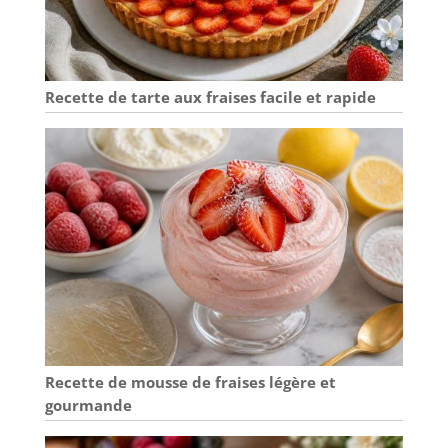
harmonie douce
unique. Artisanat
intemporel et
excellente
décoration : cette
Recette de tarte aux fraises facile et rapide
série combine un
motif délicat peint
à la main, une
finition
exceptionnelle et
une variété de
teintes bleues
pour créer une
ambiance
maritime
fascinante. Parfait
donne à votre
table non
Recette de mousse de fraises légère et
seulement un
accroche-regard
gourmande
absolu, mais aussi
une atmosphère