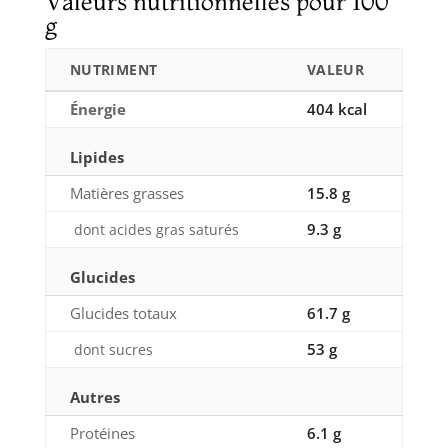
Valeurs nutritionnelles pour 100
g
NUTRIMENT
VALEUR
Énergie
404 kcal
Lipides
Matières grasses
15.8 g
9.3 g
dont acides gras saturés
Glucides
Glucides totaux
61.7 g
53 g
dont sucres
Autres
Protéines
6.1 g