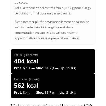
du cacao.
Sel :
La teneur en sel est très faible (0, 17 g pour 100 g),
ce qui est normal pour un dessert sucré.
À consommer plutôt occasionnellement en raison de
sa très haute densité énergétique et de sa
concentration en sucres. Ces valeurs restent
approximatives pour une préparation maison.
Par 100 g de recette
404 kcal
Prot.
6.1 g —
Gluc.
61.7 g —
Lip.
15.8 g
Par portion (4 parts)
562 kcal
Prot.
8.4 g —
Gluc.
85.7 g —
Lip.
21.9 g