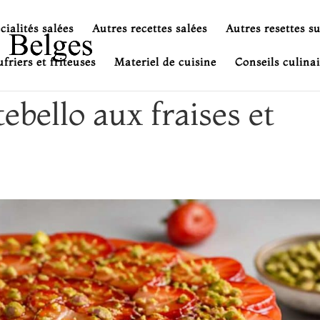
cialités salées
Autres recettes salées
Autres resettes s
friers et friteuses
Materiel de cuisine
Conseils culinai
bello aux fraises et