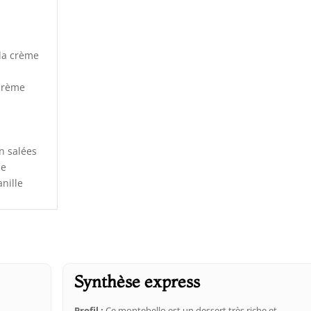
la crème
crème
n salées
ne
anille
Synthèse express
Profil :
Ce montebello est un dessert très riche et