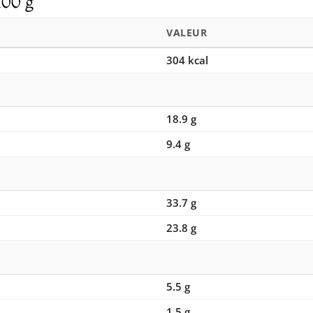
100 g
VALEUR
304 kcal
18.9 g
9.4 g
33.7 g
23.8 g
5.5 g
1.5 g