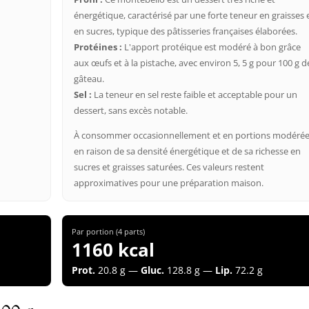
énergétique, caractérisé par une forte teneur en graisses 
en sucres, typique des pâtisseries françaises élaborées.
Protéines :
L'apport protéique est modéré à bon grâce
aux œufs et à la pistache, avec environ 5, 5 g pour 100 g d
gâteau.
Sel :
La teneur en sel reste faible et acceptable pour un
dessert, sans excès notable.
À consommer occasionnellement et en portions modéré
en raison de sa densité énergétique et de sa richesse en
sucres et graisses saturées. Ces valeurs restent
approximatives pour une préparation maison.
Par portion (4 parts)
1160 kcal
Prot.
20.8 g —
Gluc.
128.8 g —
Lip.
72.2 g