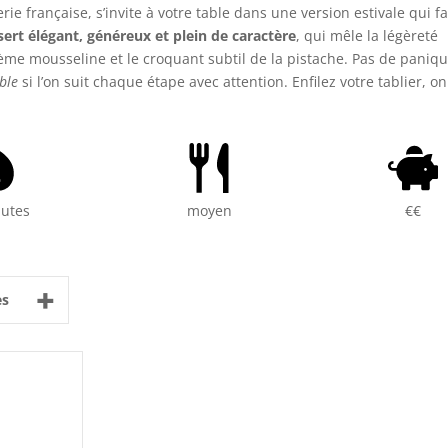
ie française, s’invite à votre table dans une version estivale qui fai
ert élégant, généreux et plein de caractère
, qui mêle la légèreté
ème mousseline et le croquant subtil de la pistache. Pas de paniqu
ible
si l’on suit chaque étape avec attention. Enfilez votre tablier, on
nutes
moyen
€€
+
es