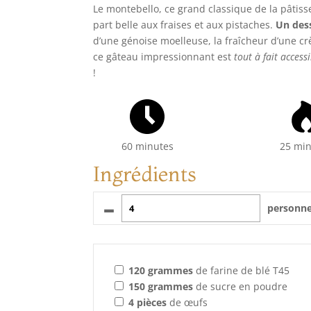
Le montebello, ce grand classique de la pâtisser
part belle aux fraises et aux pistaches.
Un dess
d’une génoise moelleuse, la fraîcheur d’une cr
ce gâteau impressionnant est
tout à fait access
!
60 minutes
25 mi
Ingrédients
–
personn
120
grammes
de farine de blé T45
150
grammes
de sucre en poudre
4
pièces
de œufs