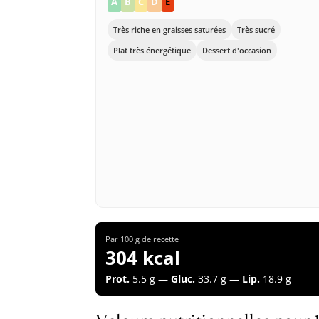
A
B
C
D
E
Très riche en graisses saturées
Très sucré
Plat très énergétique
Dessert d'occasion
Par 100 g de recette
304 kcal
Prot.
5.5 g —
Gluc.
33.7 g —
Lip.
18.9 g