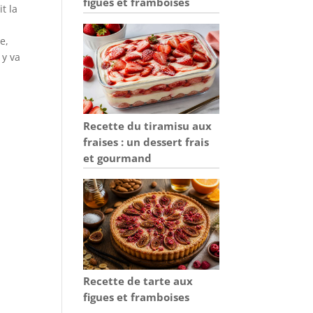
figues et framboises
t la
e,
 y va
Recette du tiramisu aux
fraises : un dessert frais
et gourmand
Recette de tarte aux
figues et framboises