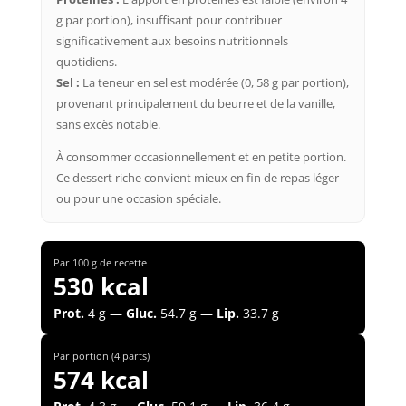
g par portion), insuffisant pour contribuer
significativement aux besoins nutritionnels
quotidiens.
Sel :
La teneur en sel est modérée (0, 58 g par portion),
provenant principalement du beurre et de la vanille,
sans excès notable.
À consommer occasionnellement et en petite portion.
Ce dessert riche convient mieux en fin de repas léger
ou pour une occasion spéciale.
Par 100 g de recette
530 kcal
Prot.
4 g —
Gluc.
54.7 g —
Lip.
33.7 g
Par portion (4 parts)
574 kcal