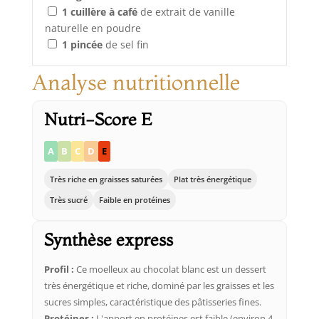
1
cuillère à café
de extrait de vanille
naturelle en poudre
1
pincée
de sel fin
Analyse nutritionnelle
Nutri-Score E
A
B
C
D
E
Très riche en graisses saturées
Plat très énergétique
Très sucré
Faible en protéines
Synthèse express
Profil :
Ce moelleux au chocolat blanc est un dessert
très énergétique et riche, dominé par les graisses et les
sucres simples, caractéristique des pâtisseries fines.
Protéines :
L'apport en protéines est faible (environ 4