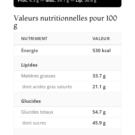
Prot.
4.3 g —
Gluc.
59.1 g —
Lip.
36.4 g
Valeurs nutritionnelles pour 100
g
NUTRIMENT
VALEUR
Énergie
530 kcal
Lipides
Matières grasses
33.7 g
21.1 g
dont acides gras saturés
Glucides
Glucides totaux
54.7 g
45.9 g
dont sucres