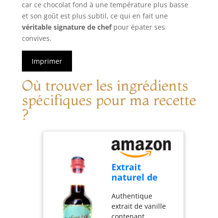
car ce chocolat fond à une température plus basse
et son goût est plus subtil, ce qui en fait une
véritable signature de chef
pour épater ses
convives.
Imprimer
Où trouver les ingrédients
spécifiques pour ma recette
?
Extrait
naturel de
Vanille de
Authentique
Madagascar.
extrait de vanille
Concentration
contenant
élevée : 300