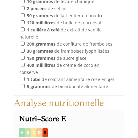
10
grammes
de levure chimique
2
pincées
de sel fin
50
grammes
de lait entier en poudre
120
millilitres
de huile de tournesol
1
cuillère à café
de extrait de vanille
naturelle
200
grammes
de confiture de framboises
30
grammes
de framboises lyophilisées
150
grammes
de sucre glace
400
millilitres
de crème de coco en
conserve
1
tube
de colorant alimentaire rose en gel
5
grammes
de bicarbonate alimentaire
Analyse nutritionnelle
Nutri-Score E
A
B
C
D
E