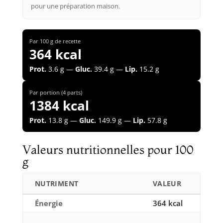
pour une préparation maison.
Par 100 g de recette
364 kcal
Prot.
3.6 g —
Gluc.
39.4 g —
Lip.
15.2 g
Par portion (4 parts)
1384 kcal
Prot.
13.8 g —
Gluc.
149.9 g —
Lip.
57.8 g
Valeurs nutritionnelles pour 100
g
NUTRIMENT
VALEUR
Énergie
364 kcal