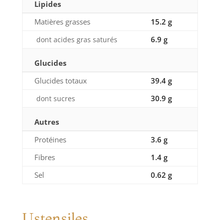
Lipides
Matières grasses
15.2 g
6.9 g
dont acides gras saturés
Glucides
Glucides totaux
39.4 g
30.9 g
dont sucres
Autres
Protéines
3.6 g
Fibres
1.4 g
Sel
0.62 g
Ustensiles