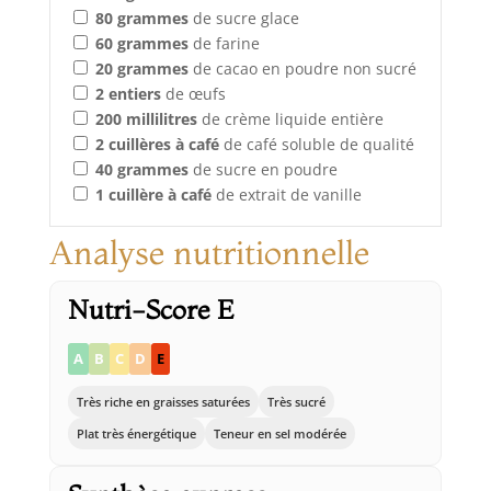
80
grammes
de sucre glace
60
grammes
de farine
20
grammes
de cacao en poudre non sucré
2
entiers
de œufs
200
millilitres
de crème liquide entière
2
cuillères à café
de café soluble de qualité
40
grammes
de sucre en poudre
1
cuillère à café
de extrait de vanille
Analyse nutritionnelle
Nutri-Score E
A
B
C
D
E
Très riche en graisses saturées
Très sucré
Plat très énergétique
Teneur en sel modérée