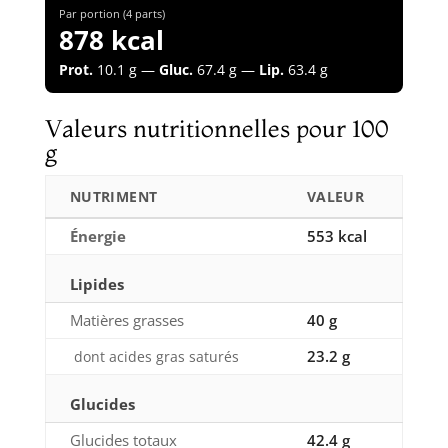
Par portion (4 parts)
878 kcal
Prot.
10.1 g —
Gluc.
67.4 g —
Lip.
63.4 g
Valeurs nutritionnelles pour 100
g
NUTRIMENT
VALEUR
Énergie
553 kcal
Lipides
Matières grasses
40 g
23.2 g
dont acides gras saturés
Glucides
Glucides totaux
42.4 g