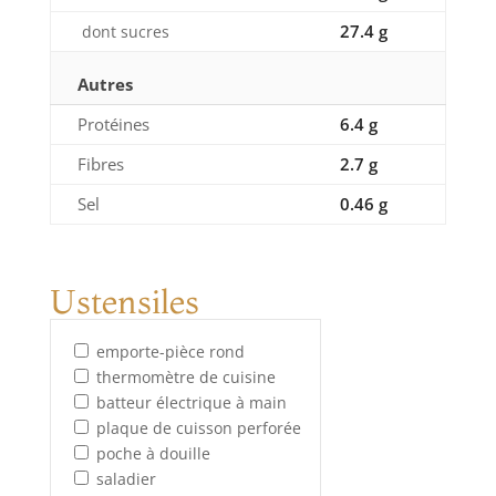
27.4 g
dont sucres
Autres
Protéines
6.4 g
Fibres
2.7 g
Sel
0.46 g
Ustensiles
emporte-pièce rond
thermomètre de cuisine
batteur électrique à main
plaque de cuisson perforée
poche à douille
saladier