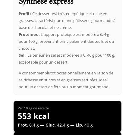
Synthèse express
Profil :
Ce dessert est très énergétique et riche en
graisses, caractéristique d'une pâtisserie gourmande à
base de chocolat et de crème.
Protéines :
L'apport protéique est modéré à 6, 4 g
pour 100 g, provenant principalement des œufs et du
chocolat.
Sel :
La teneur en sel est modérée à 0, 46 g pour 100 g,
acceptable pour un dessert.
À consommer plutôt occasionnellement en raison de
sa richesse en sucres et en graisses saturées. Idéal
pour un dessert de fête ou un moment gourmand.
Par 100 g de recette
553 kcal
Prot.
6.4 g —
Gluc.
42.4 g —
Lip.
40 g