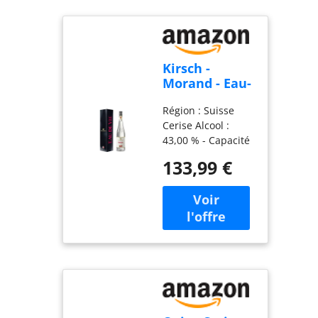
Kirsch -
Morand - Eau-
de-vie de
Région : Suisse
Cerises - 43% -
Cerise Alcool :
70 cl
43,00 % - Capacité
nette : 0,7 l
133,99 €