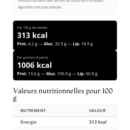
recette contient des cerises au sirop dont le poids
égoutté n'est pas précisé.
Par 100 g de recette
313 kcal
Prot.
4.2 g —
Gluc.
32.9 g —
Lip.
18.9 g
Par portion (4 parts)
1006 kcal
Prot.
13.6 g —
Gluc.
105.9 g —
Lip.
60.8 g
Valeurs nutritionnelles pour 100
g
NUTRIMENT
VALEUR
Énergie
313 kcal