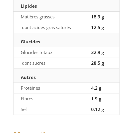
Lipides
Matières grasses
18.9 g
12.5 g
dont acides gras saturés
Glucides
Glucides totaux
32.9 g
28.5 g
dont sucres
Autres
Protéines
4.2 g
Fibres
1.9 g
Sel
0.12 g